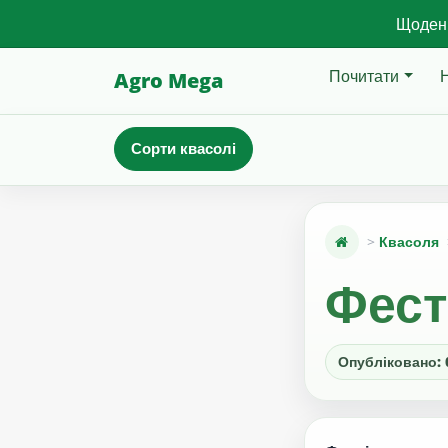
Щоденн
Почитати
Agro Mega
Сорти квасолі
Квасоля
Фест
Опубліковано: 