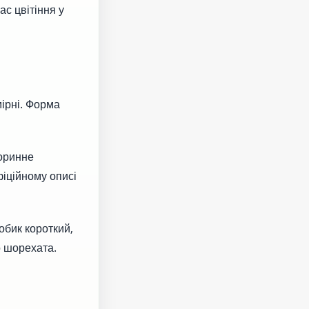
ас цвітіння у
ірні. Форма
торинне
фіційному описі
обик короткий,
о шорехата.