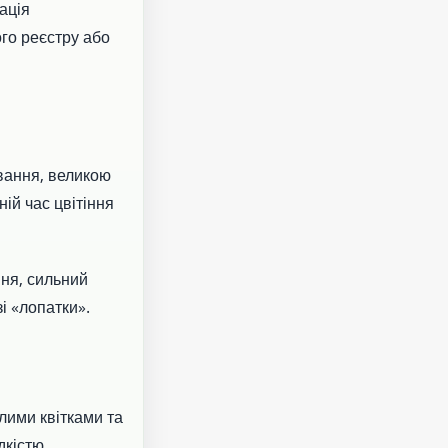
ація
ого реєстру або
вання, великою
ій час цвітіння
ння, сильний
і «лопатки».
лими квітками та
дкістю