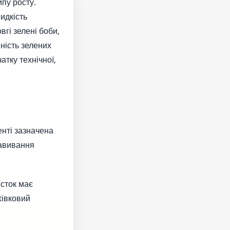
ипу росту.
идкість
вгі зелені боби,
ність зелених
чатку технічної,
енті зазначена
завивання
исток має
хівковий