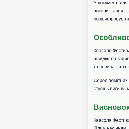
У документі для
використання 
розшифровувати 
Особливо
Квасоля Фестива
швидкістю завив
та починає техн
Серед помітних 
ступінь вигину н
Висново
Квасоля Фестива
білим насінням.