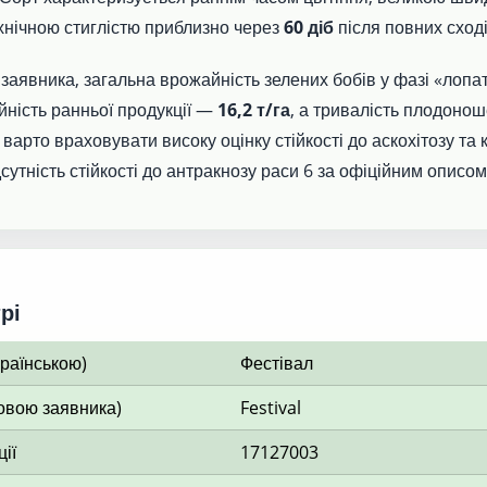
хнічною стиглістю приблизно через
60 діб
після повних сході
заявника, загальна врожайність зелених бобів у фазі «лопа
йність ранньої продукції —
16,2 т/га
, а тривалість плодон
 варто враховувати високу оцінку стійкості до аскохітозу та
дсутність стійкості до антракнозу раси 6 за офіційним описом
рі
країнською)
Фестівал
овою заявника)
Festival
ії
17127003