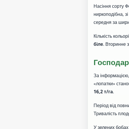
Насіння сорту Ф
ниркоподібна, з
середня за шири
Кількість кольо
біле
. Вторинне 
Господар
За інформацією,
«лопатки» стан
16,2 т/га
.
Період від повни
Тривалість пл
У зелених бобах 