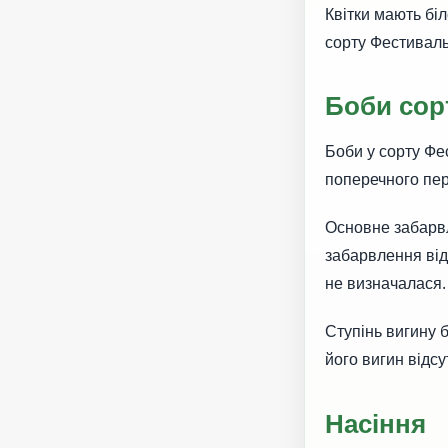
Квітки мають біл
сорту Фестивал
Боби сор
Боби у сорту Фе
поперечного пер
Основне забар
забарвлення від
не визначалася.
Ступінь вигину 
його вигин відс
Насіння