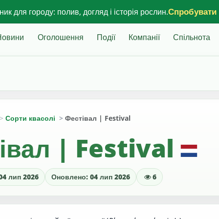
Спробувати
ик для городу: полив, догляд і історія рослин.
Новини
Оголошення
Події
Компанії
Спільнота
Сорти квасолі
Фестівал | Festival
івал | Festival
04 лип 2026
Оновлено: 04 лип 2026
6