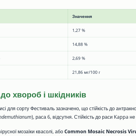
Значення
1,27 %
14,88 %
р
2,69 %
21,86 мг/100 г
 до хвороб і шкідників
исі для сорту Фестиваль зазначено, що стійкість до антракно
lindemuthianum
), раса 6, відсутня. Стійкість до раси Kappa н
вірусної мозаїки квасолі, або
Common Mosaic Necrosis Vi