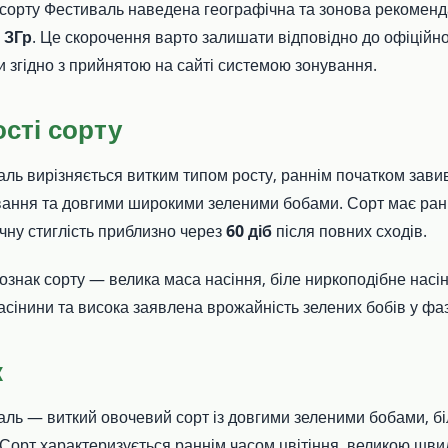
 сорту Фестиваль наведена географічна та зонова рекоменд
—
ЗГр
. Це скорочення варто залишати відповідно до офіційн
згідно з прийнятою на сайті системою зонування.
сті сорту
ль вирізняється витким типом росту, раннім початком зави
ання та довгими широкими зеленими бобами. Сорт має ранн
ічну стиглість приблизно через
60 діб
після повних сходів.
ознак сорту — велика маса насіння, біле ниркоподібне насі
асінини та висока заявлена врожайність зелених бобів у фаз
к
ль — виткий овочевий сорт із довгими зеленими бобами, бі
 Сорт характеризується раннім часом цвітіння, великою шви