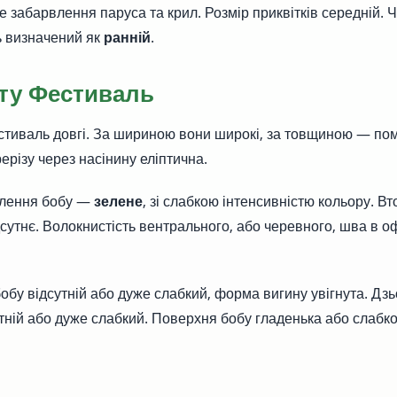
е забарвлення паруса та крил. Розмір приквітків середній. Ч
ь визначений як
ранній
.
ту Фестиваль
стиваль довгі. За шириною вони широкі, за товщиною — пом
ерізу через насінину еліптична.
влення бобу —
зелене
, зі слабкою інтенсивністю кольору. В
сутнє. Волокнистість вентрального, або черевного, шва в о
бобу відсутній або дуже слабкий, форма вигину увігнута. Дзь
утній або дуже слабкий. Поверхня бобу гладенька або слабк