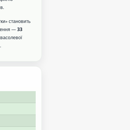
в.
тки» становить
ошення —
33
 квасолевої
.