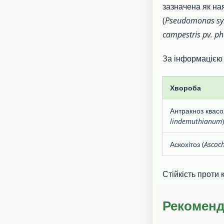
зазначена як на
(
Pseudomonas syr
campestris pv. ph
За інформацією з
Хвороба
Антракноз квасол
lindemuthianum
)
Аскохітоз (
Ascoc
Стійкість проти 
Рекоменд