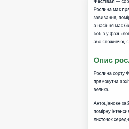
Фестівал
— сорт
Рослина має пря
завивання, помір
а насіння має б
бобів у фазі «л
або споживчої, 
Опис рос
Рослина сорту 
прямокутна архі
велика.
Антоціанове заб
помірну інтенси
листочок середн