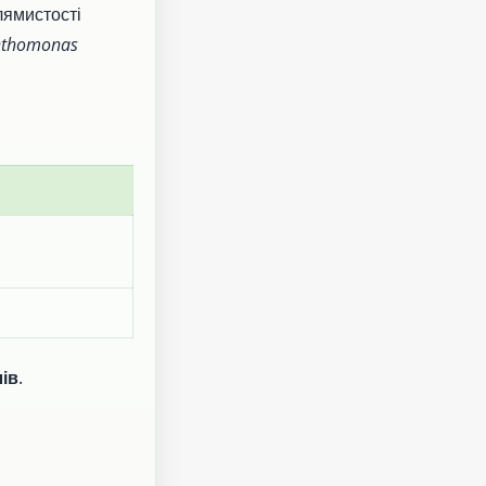
лямистості
nthomonas
лів
.