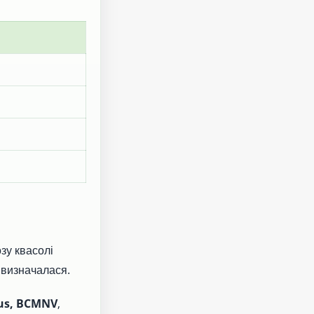
зу квасолі
е визначалася.
rus, BCMNV
,