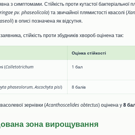
явна з симптомами. Стійкість проти кутастої бактеріальної п
ingae pv. phaseolicola
) та звичайної плямистості квасолі (
Xa
aseoli
) в описі позначена як відсутня.
аявника, стійкість проти збудників хвороб оцінена так:
Оцінка стійкості
і (
Colletotrichum
1 бал
hyta phaseolorum
,
Ascochyta pisi
)
8 балів
квасолевої зернівки (
Acanthoscelides obtectus
) оцінена у
8 ба
ована зона вирощування