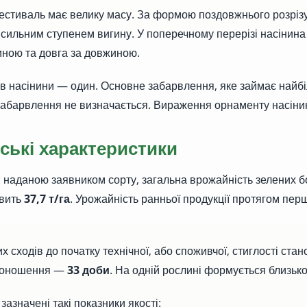
естиваль має велику масу. За формою поздовжнього розріз
і сильним ступенем вигину. У поперечному перерізі насінина
ною та довга за довжиною.
рів насінини — один. Основне забарвлення, яке займає найб
забарвлення не визначається. Вираження орнаменту насіни
ські характеристики
 наданою заявником сорту, загальна врожайність зелених бо
овить
37,7 т/га
. Урожайність ранньої продукції протягом пер
х сходів до початку технічної, або споживчої, стиглості ста
одоношення —
33 доби
. На одній рослині формується близьк
зазначені такі показники якості: