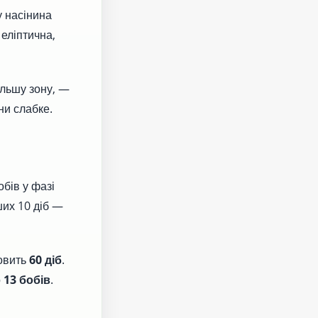
у насінина
 еліптична,
ільшу зону, —
ни слабке.
бів у фазі
ших 10 діб —
новить
60 діб
.
о
13 бобів
.