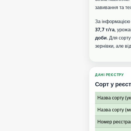
завивання та те
За інформацією 
37,7 т/га
, урожа
доби
. Для сорту
зернівки, але ві
ДАНІ РЕЄСТРУ
Сорт у реєст
Назва сорту (у
Назва сорту (м
Номер реєстрац