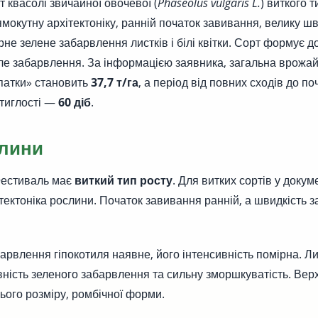
 квасолі звичайної овочевої (
Phaseolus vulgaris L.
) виткого т
мокутну архітектоніку, ранній початок завивання, велику шв
не зелене забарвлення листків і білі квітки. Сорт формує до
іле забарвлення. За інформацією заявника, загальна врожай
опатки» становить
37,7 т/га
, а період від повних сходів до по
стиглості —
60 діб
.
лини
Фестиваль має
виткий тип росту
. Для витких сортів у докум
тектоніка рослини. Початок завивання ранній, а швидкість 
арвлення гіпокотиля наявне, його інтенсивність помірна. Л
вність зеленого забарвлення та сильну зморшкуватість. Вер
ього розміру, ромбічної форми.