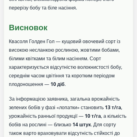
перерізу бобу та біле насіння.
Висновок
Квасоля Голден Гол — кущовий овочевий сорт із
високою несланкою рослиною, жовтими бобами,
білими квітками та білим насінням. Сорт
характеризується відсутністю волокнистості бобу,
середнім часом цвітіння та коротким періодом
плодоношення —
10 діб
.
За інформацією заявника, загальна врожайність
зелених бобів у фазі «лопатки» становить
13 т/га
,
урожайність ранньої продукції —
10 т/га
, а кількість
бобів на рослині — близько
14 штук
. Для сорту
також варто враховувати відсутність стійкості до