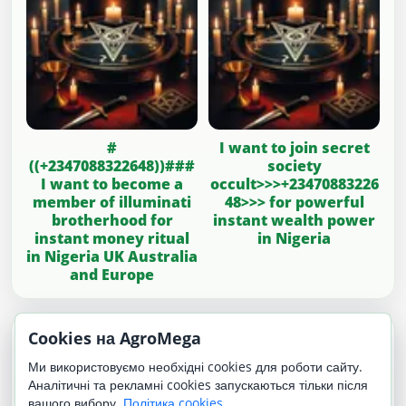
#
I want to join secret
((+2347088322648))###
society
I want to become a
occult>>>+23470883226
member of illuminati
48>>> for powerful
brotherhood for
instant wealth power
instant money ritual
in Nigeria
in Nigeria UK Australia
and Europe
Cookies на AgroMega
Цікавинки на додачу
↻
Інші варіанти
Ми використовуємо необхідні cookies для роботи сайту.
Аналітичні та рекламні cookies запускаються тільки після
вашого вибору.
Політика cookies