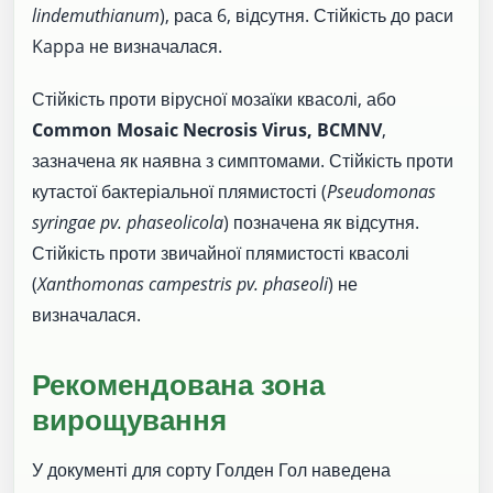
lindemuthianum
), раса 6, відсутня. Стійкість до раси
Kappa не визначалася.
Стійкість проти вірусної мозаїки квасолі, або
Common Mosaic Necrosis Virus, BCMNV
,
зазначена як наявна з симптомами. Стійкість проти
кутастої бактеріальної плямистості (
Pseudomonas
syringae pv. phaseolicola
) позначена як відсутня.
Стійкість проти звичайної плямистості квасолі
(
Xanthomonas campestris pv. phaseoli
) не
визначалася.
Рекомендована зона
вирощування
У документі для сорту Голден Гол наведена