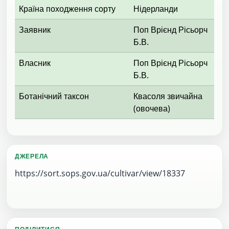
Країна походження сорту
Нідерланди
Заявник
Поп Врієнд Рісьорч
Б.В.
Власник
Поп Врієнд Рісьорч
Б.В.
Ботанічний таксон
Квасоля звичайна
(овочева)
ДЖЕРЕЛА
https://sort.sops.gov.ua/cultivar/view/18337