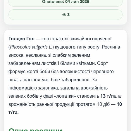
Оновлено: 04 лип 2026
3
Голден Гол
— сорт квасолі звичайної овочевої
(
Phaseolus vulgaris L.
) кущового типу росту. Рослина
висока, несланка, зі слабким зеленим
забарвленням листків і білими квітками. Сорт
формує жовті боби без волокнистості черевного
шва, а насіння має біле забарвлення. За
інформацією заявника, загальна врожайність
зелених бобів у фазі «лопатки» становить
13 т/га
, а
врожайність ранньої продукції протягом 10 діб —
10
т/га
.
Опис рослини