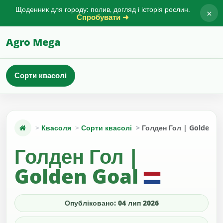
Щоденник для городу: полив, догляд і історія рослин.
×
Спробувати ➜
Agro Mega
Сорти квасолі
Квасоля
Сорти квасолі
Голден Гол | Golden G
Голден Гол |
Golden Goal
Опубліковано: 04 лип 2026