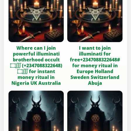
Where can I join
I want to join
powerful illuminati
illuminati for
brotherhood occult
free+2347088322648#
۝∭ (+2347088322648)
for money ritual in
۝∭ for instant
Europe Holland
money ritual in
Sweden Switzerland
Nigeria UK Australia
Abuja