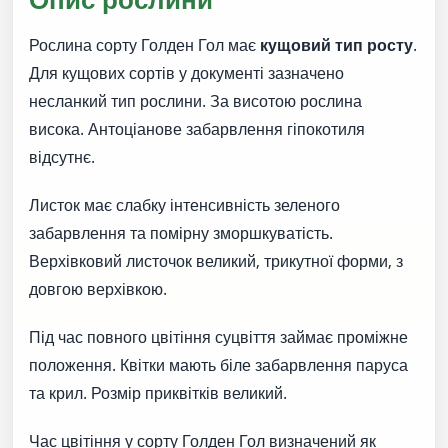
Рослина сорту Голден Гол має
кущовий тип росту
.
Для кущових сортів у документі зазначено
несланкий тип рослини. За висотою рослина
висока. Антоціанове забарвлення гіпокотиля
відсутнє.
Листок має слабку інтенсивність зеленого
забарвлення та помірну зморшкуватість.
Верхівковий листочок великий, трикутної форми, з
довгою верхівкою.
Під час повного цвітіння суцвіття займає проміжне
положення. Квітки мають біле забарвлення паруса
та крил. Розмір приквітків великий.
Час цвітіння у сорту Голден Гол визначений як