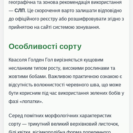
географічна та зонова рекомендація використання
—
СЛП
. Це скорочення варто залишати відповідно
до офіційного реєстру або розшифровувати згідно з
прийнятою на сайті системою зонування.
Особливості сорту
Квасоля Голден Гол вирізняється кущовим
несланким типом росту, високими рослинами та
жовтими бобами. Важливою практичною ознакою є
відсутність волокнистості черевного шва, що може
бути корисним під час використання зелених бобів у
фазі «лопатки».
Серед помітних морфологічних характеристик
сорту — трикутний великий верхівковий листочок,
білі квітки, вісімкоподібна форма поперечного