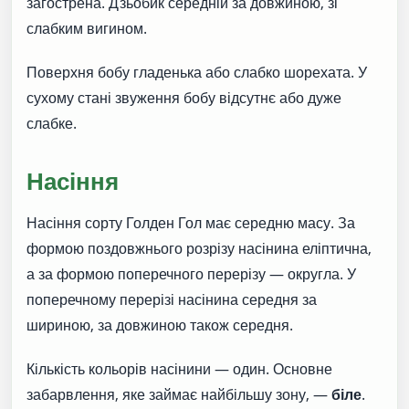
загострена. Дзьобик середній за довжиною, зі
слабким вигином.
Поверхня бобу гладенька або слабко шорехата. У
сухому стані звуження бобу відсутнє або дуже
слабке.
Насіння
Насіння сорту Голден Гол має середню масу. За
формою поздовжнього розрізу насінина еліптична,
а за формою поперечного перерізу — округла. У
поперечному перерізі насінина середня за
шириною, за довжиною також середня.
Кількість кольорів насінини — один. Основне
забарвлення, яке займає найбільшу зону, —
біле
.