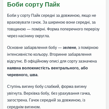
Боби сорту Пайк
Боби у сорту Пайк середні за довжиною, якщо не
враховувати гачок. За шириною вони середні, за
товщиною — помірні. Форма поперечного перерізу
через насінину округла.
Основне забарвлення бобу —
зелене
, з помірною
інтенсивністю кольору. Вторинне забарвлення
відсутнє. В офіційному описі для сорту зазначена
наявна волокнистість вентрального, або
черевного, шва
.
Ступінь вигину бобу слабкий, форма вигину
увігнута. Верхівка бобу, без урахування гачка,
загострена. Гачок середній за довжиною, із
середнім вигином.