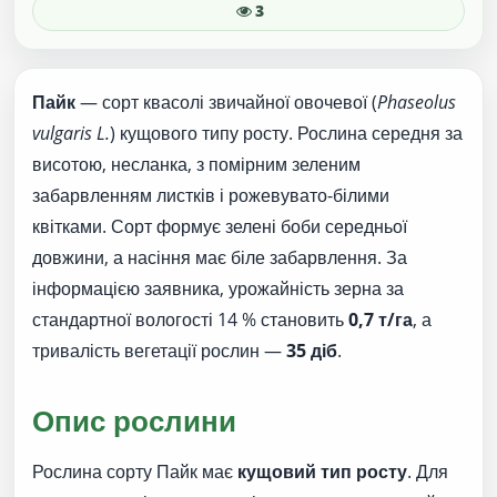
3
Пайк
— сорт квасолі звичайної овочевої (
Phaseolus
vulgaris L.
) кущового типу росту. Рослина середня за
висотою, несланка, з помірним зеленим
забарвленням листків і рожевувато-білими
квітками. Сорт формує зелені боби середньої
довжини, а насіння має біле забарвлення. За
інформацією заявника, урожайність зерна за
стандартної вологості 14 % становить
0,7 т/га
, а
тривалість вегетації рослин —
35 діб
.
Опис рослини
Рослина сорту Пайк має
кущовий тип росту
. Для