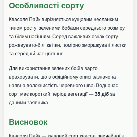
Особливості сорту
Квасоля Пайк вирізняється кущовим несланким
типом росту, зеленими бобами середнього розміру
та білим насінням. Серед важливих ознак сорту —
рожевувато-білі квітки, помірно зморшкуваті листки
та середній час цвітіння.
Для використання зелених бобів варто
враховувати, що в офіційному описі зазначена
наявна волокнистість черевного шва. Водночас
сорт має короткий період вегетації —
35 діб
за
даними заявника.
Висновок
Квасоля Пайк — кущовий сорт квасолі звичайної з