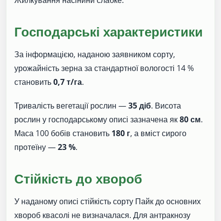
Жилкування насінини слабке.
Господарські характеристики
За інформацією, наданою заявником сорту,
урожайність зерна за стандартної вологості 14 %
становить
0,7 т/га
.
Тривалість вегетації рослин —
35 діб
. Висота
рослин у господарському описі зазначена як
80 см
.
Маса 100 бобів становить
180 г
, а вміст сирого
протеїну —
23 %
.
Стійкість до хвороб
У наданому описі стійкість сорту Пайк до основних
хвороб квасолі не визначалася. Для антракнозу