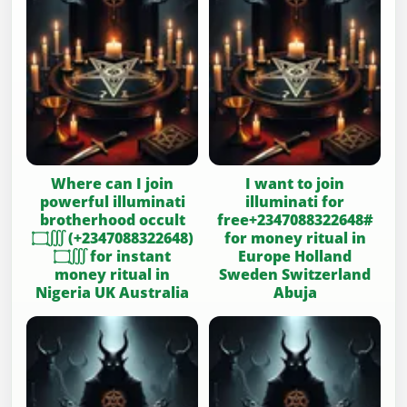
Where can I join
I want to join
powerful illuminati
illuminati for
brotherhood occult
free+2347088322648#
۝∭ (+2347088322648)
for money ritual in
۝∭ for instant
Europe Holland
money ritual in
Sweden Switzerland
Nigeria UK Australia
Abuja