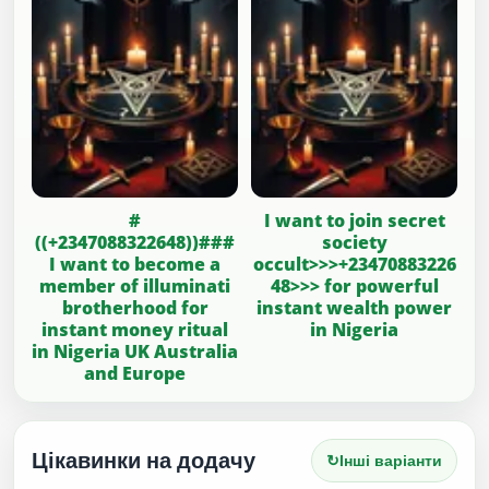
#
I want to join secret
((+2347088322648))###
society
I want to become a
occult>>>+23470883226
member of illuminati
48>>> for powerful
brotherhood for
instant wealth power
instant money ritual
in Nigeria
in Nigeria UK Australia
and Europe
Цікавинки на додачу
↻
Інші варіанти