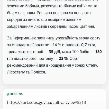
зеленими бобами, рожевувато-білими квітками та
білим насінням. Рослина описана як несланка,
середня за висотою, з помірним зеленим
забарвленням листків і середнім часом цвітіння.
За інформацією заявника, урожайність зерна сорту
за стандартної вологості 14 % становить
0,7 т/га
,
тривалість вегетації —
35 діб
, маса 100 бобів —
180
г
, а вміст сирого протеїну —
23 %
. Сорт
рекомендований для вирощування у зонах Степу,
Лісостепу та Полісся.
ДЖЕРЕЛА
https://sort.sops.gov.ua/cultivar/view/5313