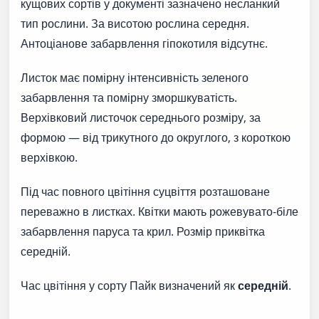
кущових сортів у документі зазначено несланкий
тип рослини. За висотою рослина середня.
Антоціанове забарвлення гіпокотиля відсутнє.
Листок має помірну інтенсивність зеленого
забарвлення та помірну зморшкуватість.
Верхівковий листочок середнього розміру, за
формою — від трикутного до округлого, з короткою
верхівкою.
Під час повного цвітіння суцвіття розташоване
переважно в листках. Квітки мають рожевувато-біле
забарвлення паруса та крил. Розмір приквітка
середній.
Час цвітіння у сорту Пайк визначений як
середній
.