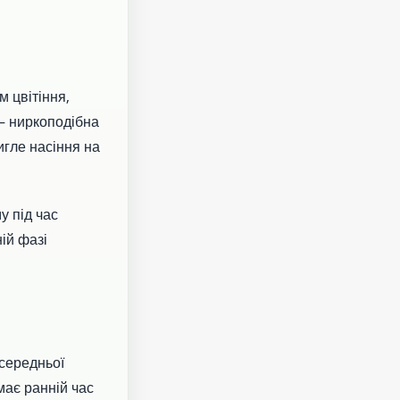
 цвітіння,
— ниркоподібна
игле насіння на
у під час
ій фазі
середньої
має ранній час