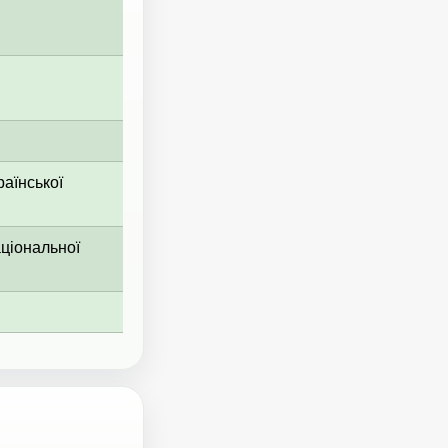
раїнської
аціональної