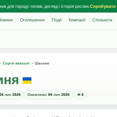
Спробувати
ик для городу: полив, догляд і історія рослин.
Новини
Оголошення
Події
Компанії
Спільнота
Сорти квасолі
Шахиня
иня
04 лип 2026
Оновлено: 04 лип 2026
6