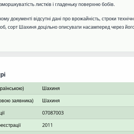
 зморшкуватість листків і гладеньку поверхню бобів.
ому документі відсутні дані про врожайність, строки технічно
ороб, сорт Шахиня доцільно описувати насамперед через йог
рі
країнською)
Шахиня
овою заявника)
Шахиня
ії
07087003
еєстрації
2011