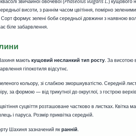
квасолі звичайної овочевої (
Phaseolus vulgaris L.
) кущового 
середньої висоти, з раннім часом цвітіння, помірно зеленим
. Сорт формує зелені боби середньої довжини з наявною вол
має біле забарвлення.
лини
Шахиня мають
кущовий несланкий тип росту
. За висотою 
арвлення гіпокотиля відсутнє.
зеленого кольору, зі слабкою зморшкуватістю. Середній лис
ру, за формою — від трикутної до округлої, з гострою верхі
цвітіння суцвіття розташоване частково в листках. Квітка ма
лець і паруса. Розмір приквітка середній.
сорту Шахиня зазначений як
ранній
.