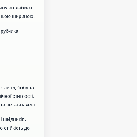
ину зі слабким
едньою шириною.
 рубчика
слини, бобу та
ічної стиглості,
та не зазначені.
і шкідників.
 стійкість до