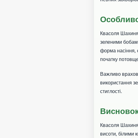
Особливо
Квасоля Шахиня 
зеленими бобами
форма насіння, 
початку потовще
Важливо врахову
використання зе
стиглості.
Висново
Квасоля Шахиня 
висоти, білими 