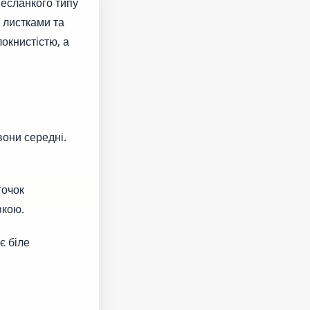
несланкого типу
и листками та
окнистістю, а
вони середні.
точок
вкою.
є біле