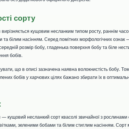
сті сорту
вирізняється кущовим несланким типом росту, раннім часом
 та білим насінням. Серед помітних морфологічних ознак 
середній розмір бобу, гладенька поверхня бобу та біле нест
ння бобів.
вати, що в описі зазначена наявна волокнистість бобу. Том
лених бобів у харчових цілях бажано збирати їх в оптимальн
к
— кущовий несланкий сорт квасолі звичайної з рослинами 
квітками, зеленими бобами та білим стиглим насінням. Сорт 