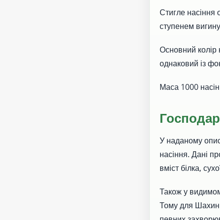
Стигле насіння 
ступенем вигину
Основний колір
однаковий із фо
Маса 1000 насін
Господар
У наданому опис
насіння. Дані пр
вміст білка, сух
Також у видимому
Тому для Шахині
певних захворюв