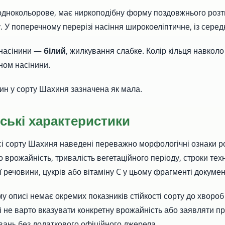
однокольорове, має ниркоподібну форму поздовжнього розт
. У поперечному перерізі насіння широкоеліптичне, із сер
 насінини —
білий
, жилкування слабке. Колір кільця навколо
ном насінини.
ин у сорту Шахиня зазначена як мала.
ські характеристики
і сорту Шахиня наведені переважно морфологічні ознаки ро
о врожайність, тривалість вегетаційного періоду, строки техн
ої речовини, цукрів або вітаміну C у цьому фрагменті докумен
 описі немає окремих показників стійкості сорту до хвороб 
 не варто вказувати конкретну врожайність або заявляти про
ань без додаткового офіційного джерела.