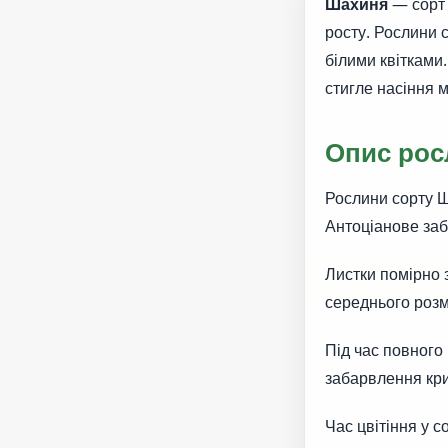
Шахиня
— сорт 
росту. Рослини 
білими квітками
стигле насіння 
Опис рос
Рослини сорту 
Антоціанове заб
Листки помірно 
середнього розмі
Під час повного 
забарвлення кри
Час цвітіння у 