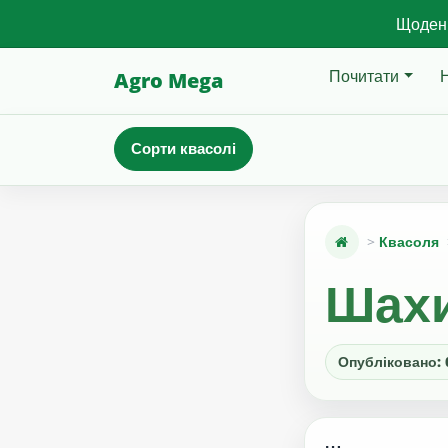
Щоденн
Почитати
Agro Mega
Сорти квасолі
Квасоля
Шах
Опубліковано: 