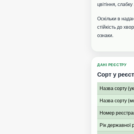
цвітіння, слабку
Оскільки в надан
стійкість до хв
ознаки.
ДАНІ РЕЄСТРУ
Сорт у реєст
Назва сорту (у
Назва сорту (м
Номер реєстрац
Рік державної р