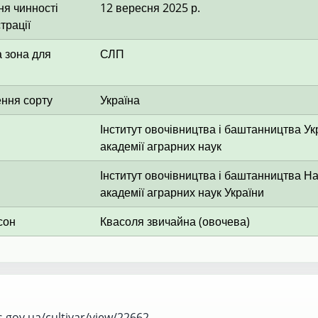
я чинності
12 вересня 2025 р.
трації
 зона для
СЛП
ення сорту
Україна
Інститут овочівництва і баштанництва Ук
академії аграрних наук
Інститут овочівництва і баштанництва Н
академії аграрних наук України
сон
Квасоля звичайна (овочева)
s.gov.ua/cultivar/view/22662