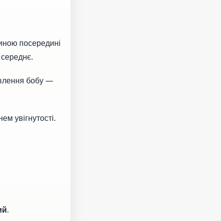
риною посередині
 середнє.
рвлення бобу —
ем увігнутості.
ий
.