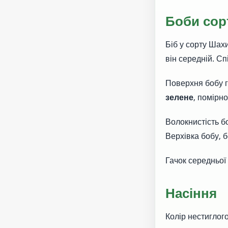
Боби сор
Біб у сорту Шах
він середній. С
Поверхня бобу г
зелене
, помірно
Волокнистість бо
Верхівка бобу, б
Гачок середньої
Насіння
Колір нестиглог