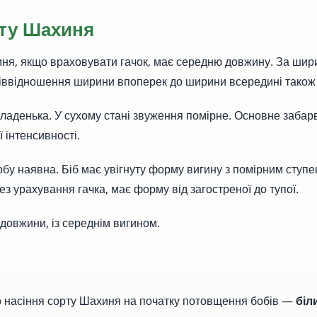
ту Шахиня
иня, якщо враховувати гачок, має середню довжину. За ши
піввідношення ширини впоперек до ширини всередині також
ладенька. У сухому стані звуження помірне. Основне заба
ї інтенсивності.
бу наявна. Біб має увігнуту форму вигину з помірним ступен
ез урахування гачка, має форму від загостреної до тупої.
 довжини, із середнім вигином.
о насіння сорту Шахиня на початку потовщення бобів —
біл