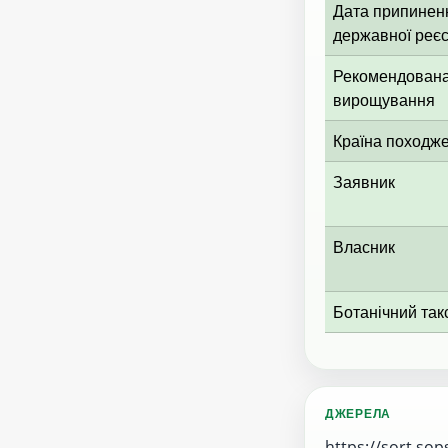
Дата припиненн
державної реєс
Рекомендована
вирощування
Країна походж
Заявник
Власник
Ботанічний так
ДЖЕРЕЛА
https://sort.sop