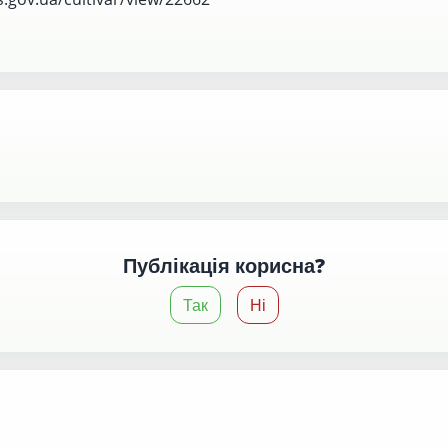
Публікація корисна?
Так
Ні