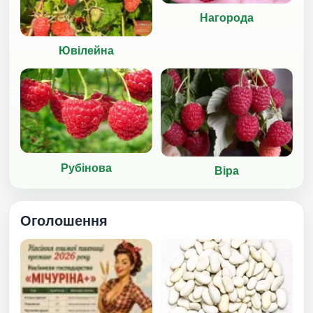
Нагорода
Ювілейна
Рубінова
Віра
Оголошення