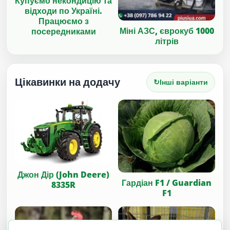
Купуємо некондицію та
відходи по Україні.
Працюємо з
Міні АЗС, єврокуб 1000
посередниками
літрів
Цікавинки на додачу
↻
Інші варіанти
Джон Дір (John Deere)
Гардіан F1 / Guardian
8335R
F1