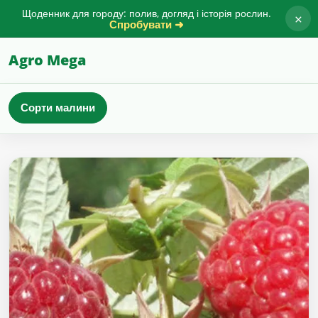
Щоденник для городу: полив, догляд і історія рослин.
×
Спробувати ➜
Agro Mega
Сорти малини