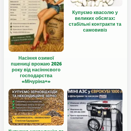
Купуємо квасолю у
великих обсягах:
стабільні контракти та
самовивіз
Насіння озимої
пшениці врожаю 2026
року від насіннєвого
господарства
«Мічуріна+»