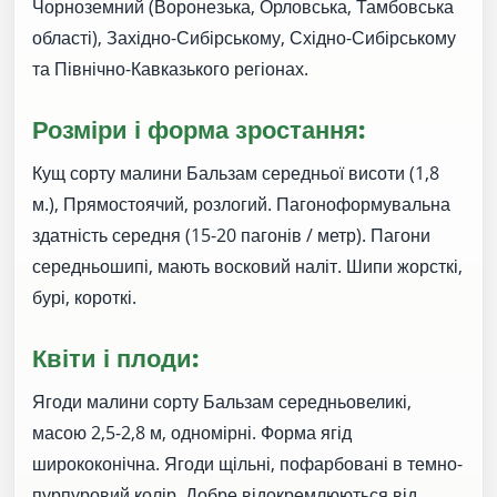
Чорноземний (Воронезька, Орловська, Тамбовська
області), Західно-Сибірському, Східно-Сибірському
та Північно-Кавказького регіонах.
Розміри і форма зростання:
Кущ сорту малини Бальзам середньої висоти (1,8
м.), Прямостоячий, розлогий. Пагоноформувальна
здатність середня (15-20 пагонів / метр). Пагони
середньошипі, мають восковий наліт. Шипи жорсткі,
бурі, короткі.
Квіти і плоди:
Ягоди малини сорту Бальзам середньовеликі,
масою 2,5-2,8 м, одномірні. Форма ягід
ширококонічна. Ягоди щільні, пофарбовані в темно-
пурпуровий колір. Добре відокремлюються від