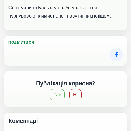
Сорт малини Бальзам слабо уражається
пурпуровою плямистістю і павутинним кліщем.
ПОДІЛИТИСЯ
Публікація корисна?
Так
Ні
Коментарі