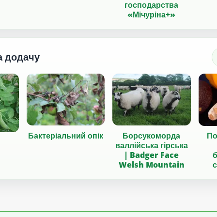
господарства
«Мічуріна+»
а додачу
Бактеріальний опік
Борсукоморда
По
валлійська гірська
| Badger Face
Welsh Mountain