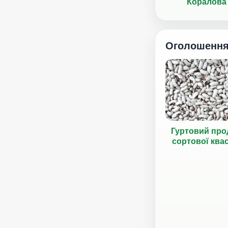
Коралова
Оголошенн
Гуртовий про
сортової ква