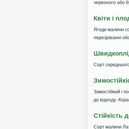
червоного або б
Квіти і пло
Ягоди малини со
перезріванні об
Швидкоплід
Сорт середнього 
Зимостійкі
Зимостійкий і п
до відходу. Кора
Стійкість 
Сорт малини Лат