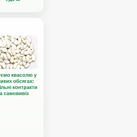
уємо квасолю у
иких обсягах:
ільні контракти
а самовивіз