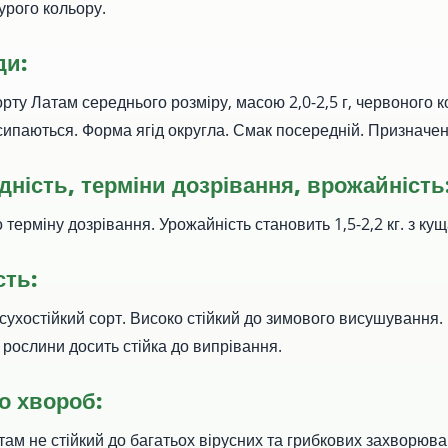
урого кольору.
ди:
рту Латам середнього розміру, масою 2,0-2,5 г, червоного к
сипаються. Форма ягід округла. Смак посередній. Призначенн
ність, терміни дозрівання, врожайність
терміну дозрівання. Урожайність становить 1,5-2,2 кг. з кущ
сть:
осухостійкий сорт. Високо стійкий до зимового висушування
 рослини досить стійка до випрівання.
до хвороб:
ам не стійкий до багатьох вірусних та грибкових захворюва