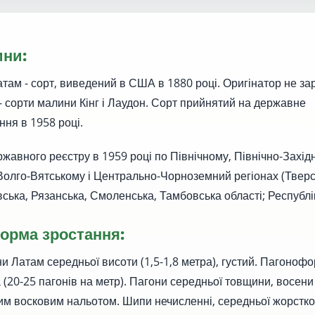
ини:
там - сорт, виведений в США в 1880 році. Оригінатор не за
- сорти малини Кінг і Лаудон. Сорт прийнятий на державне
ня в 1958 році.
жавного реєстру в 1959 році по Північному, Північно-Захід
олго-Вятському і Центрально-Чорноземний регіонах (Тверсь
вська, Рязанська, Смоленська, Тамбовська області; Республік
форма зростання:
и Латам середньої висоти (1,5-1,8 метра), густий. Пагоноф
 (20-25 пагонів на метр). Пагони середньої товщини, восени
им восковим нальотом. Шипи нечисленні, середньої жорсткості