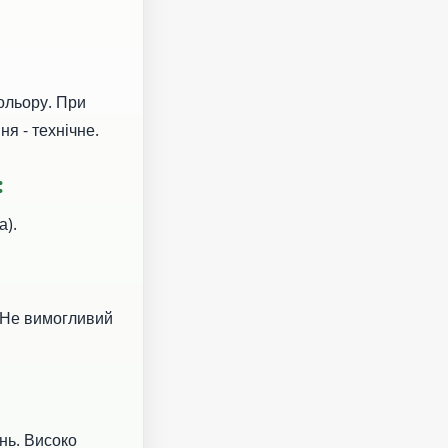
ольору. При
я - технічне.
:
а).
. Не вимогливий
нь. Високо