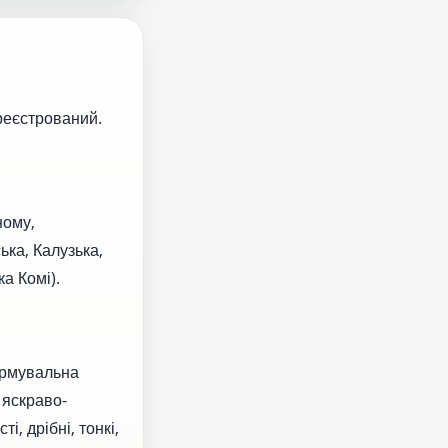
реєстрований.
ному,
ка, Калузька,
а Комі).
ормувальна
 яскраво-
, дрібні, тонкі,