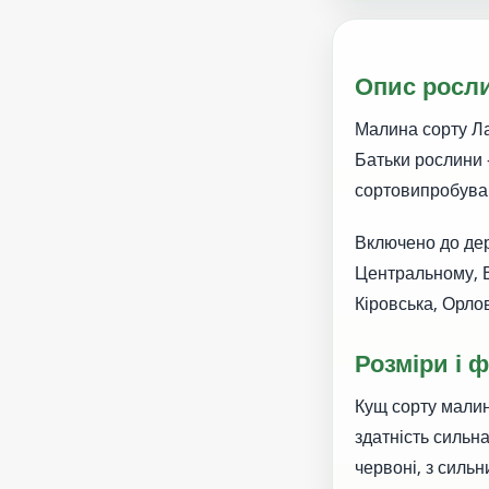
Опис росл
Малина сорту Ла
Батьки рослини 
сортовипробуван
Включено до дер
Центральному, В
Кіровська, Орло
Розміри і 
Кущ сорту малин
здатність сильна
червоні, з сильн