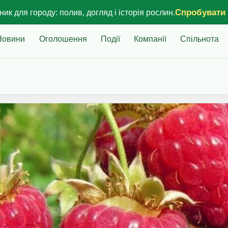
Спробувати
ик для городу: полив, догляд і історія рослин.
Новини
Оголошення
Події
Компанії
Спільнота