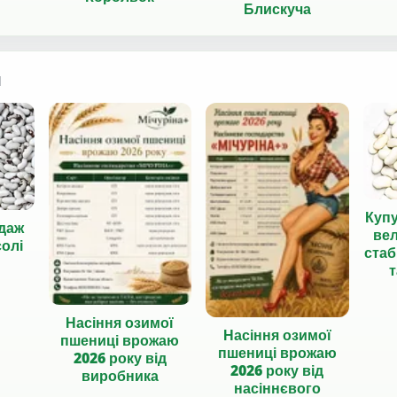
Блискуча
я
Куп
даж
вел
солі
стаб
т
Насіння озимої
Насіння озимої
пшениці врожаю
пшениці врожаю
2026 року від
2026 року від
виробника
насіннєвого