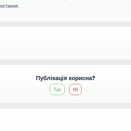
ростання.
Публікація корисна?
Так
Ні