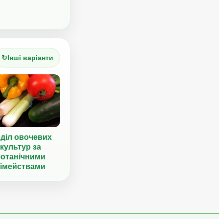
↻
Інші варіанти
діл овочевих
культур за
ботанічними
сімействами