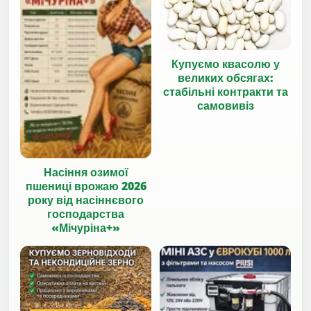
Купуємо квасолю у
великих обсягах:
стабільні контракти та
самовивіз
Насіння озимої
пшениці врожаю 2026
року від насіннєвого
господарства
«Мічуріна+»