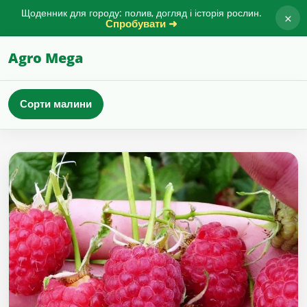
Щоденник для городу: полив, догляд і історія рослин.
×
Спробувати ➜
Agro Mega
Сорти малини