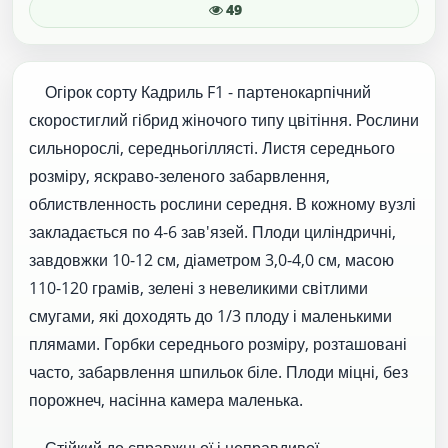
49
Огірок сорту Кадриль F1 - партенокарпічний
скоростиглий гібрид жіночого типу цвітіння. Рослини
сильнорослі, середньогіллясті. Листя середнього
розміру, яскраво-зеленого забарвлення,
облиствленность рослини середня. В кожному вузлі
закладається по 4-6 зав'язей. Плоди циліндричні,
завдовжки 10-12 см, діаметром 3,0-4,0 см, масою
110-120 грамів, зелені з невеликими світлими
смугами, які доходять до 1/3 плоду і маленькими
плямами. Горбки середнього розміру, розташовані
часто, забарвлення шпильок біле. Плоди міцні, без
порожнеч, насінна камера маленька.
Стійкий до справжньої і неправдивої