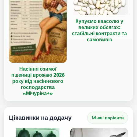
Купуємо квасолю у
великих обсягах:
стабільні контракти та
самовивіз
Насіння озимої
пшениці врожаю 2026
року від насіннєвого
господарства
«Мічуріна+»
Цікавинки на додачу
↻
Інші варіанти