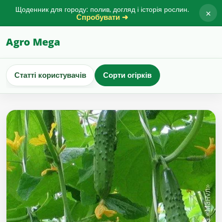
Щоденник для городу: полив, догляд і історія рослин.
×
Спробувати ➜
Agro Mega
Статті користувачів
Сорти огірків