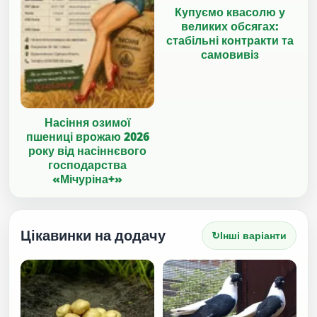
Купуємо квасолю у
великих обсягах:
стабільні контракти та
самовивіз
Насіння озимої
пшениці врожаю 2026
року від насіннєвого
господарства
«Мічуріна+»
Цікавинки на додачу
↻
Інші варіанти