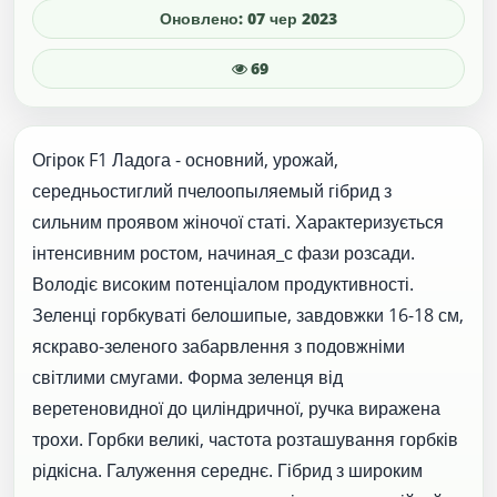
Оновлено: 07 чер 2023
69
Огірок F1 Ладога - основний, урожай,
середньостиглий пчелоопыляемый гібрид з
сильним проявом жіночої статі. Характеризується
інтенсивним ростом, начиная_с фази розсади.
Володіє високим потенціалом продуктивності.
Зеленці горбкуваті белошипые, завдовжки 16-18 см,
яскраво-зеленого забарвлення з подовжніми
світлими смугами. Форма зеленця від
веретеновидної до циліндричної, ручка виражена
трохи. Горбки великі, частота розташування горбків
рідкісна. Галуження середнє. Гібрид з широким