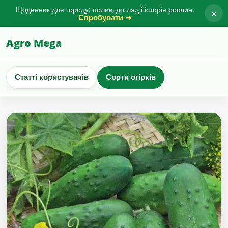
Щоденник для городу: полив, догляд і історія рослин.
×
Спробувати ➜
Agro Mega
Статті користувачів
Сорти огірків