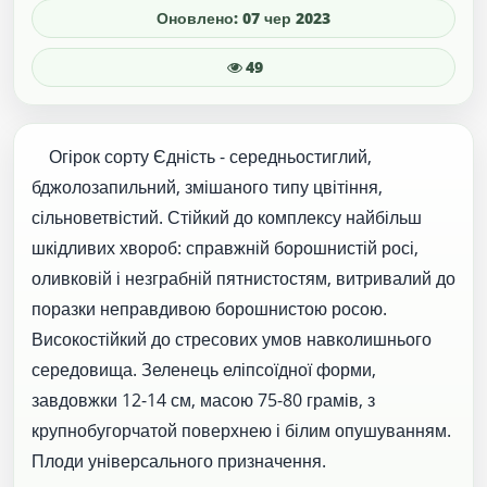
Оновлено: 07 чер 2023
49
Огірок сорту Єдність - середньостиглий,
бджолозапильний, змішаного типу цвітіння,
сільноветвістий. Стійкий до комплексу найбільш
шкідливих хвороб: справжній борошнистій росі,
оливковій і незграбній пятнистостям, витривалий до
поразки неправдивою борошнистою росою.
Високостійкий до стресових умов навколишнього
середовища. Зеленець еліпсоїдної форми,
завдовжки 12-14 см, масою 75-80 грамів, з
крупнобугорчатой поверхнею і білим опушуванням.
Плоди універсального призначення.