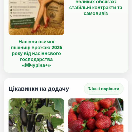
великих обсягах:
стабільні контракти та
самовивіз
Насіння озимої
пшениці врожаю 2026
року від насіннєвого
господарства
«Мічуріна+»
Цікавинки на додачу
↻
Інші варіанти