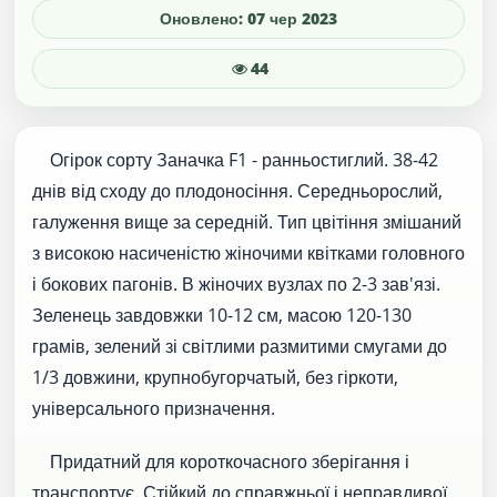
Оновлено: 07 чер 2023
44
Огірок сорту Заначка F1 - ранньостиглий. 38-42
днів від сходу до плодоносіння. Середньорослий,
галуження вище за середній. Тип цвітіння змішаний
з високою насиченістю жіночими квітками головного
і бокових пагонів. В жіночих вузлах по 2-3 зав'язі.
Зеленець завдовжки 10-12 см, масою 120-130
грамів, зелений зі світлими размитими смугами до
1/3 довжини, крупнобугорчатый, без гіркоти,
універсального призначення.
Придатний для короткочасного зберігання і
транспортує. Стійкий до справжньої і неправдивої