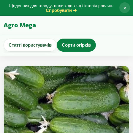
Щоденник для городу: полив, догляд і історія рослин.
×
Спробувати ➜
Agro Mega
Статті користувачів
Сорти огірків