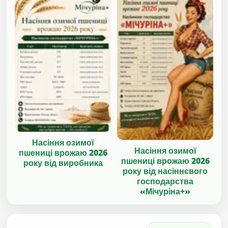
Насіння озимої
Насіння озимої
пшениці врожаю 2026
пшениці врожаю 2026
року від виробника
року від насіннєвого
господарства
«Мічуріна+»