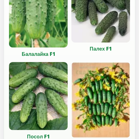
Палех F1
Балалайка F1
Посол F1