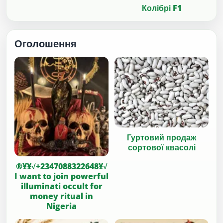
Колібрі F1
Оголошення
Гуртовий продаж
сортової квасолі
®¥¥√+2347088322648¥√
I want to join powerful
illuminati occult for
money ritual in
Nigeria