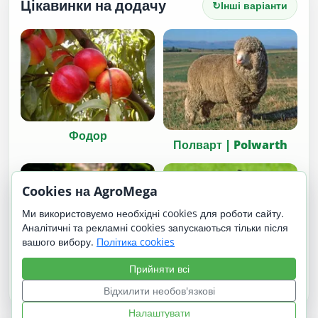
Цікавинки на додачу
↻
Інші варіанти
Фодор
Полварт | Polwarth
Cookies на AgroMega
Ми використовуємо необхідні cookies для роботи сайту.
Аналітичні та рекламні cookies запускаються тільки після
вашого вибору.
Політика cookies
Фольва (Folva)
Прийняти всі
Барбезьо
Відхилити необов'язкові
Налаштувати