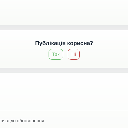
Публікація корисна?
Так
Ні
тися до обговорення