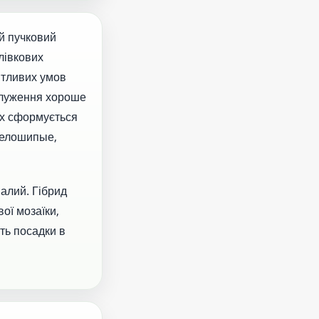
й пучковий
лівкових
иятливих умов
галуження хороше
ах сформується
 белошипые,
валий. Гібрид
вої мозаїки,
ть посадки в