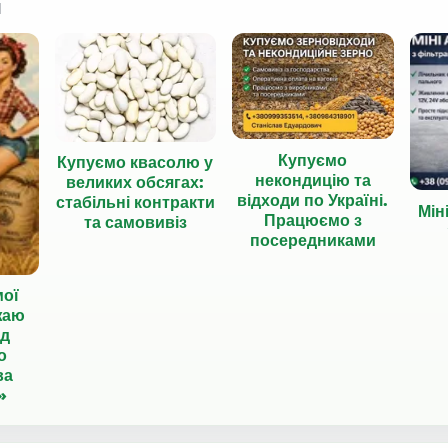
я
Купуємо
Купуємо квасолю у
некондицію та
великих обсягах:
відходи по Україні.
стабільні контракти
Мін
Працюємо з
та самовивіз
посередниками
мої
жаю
ід
о
ва
»