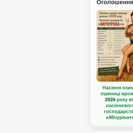
Оголошенн
Насіння ози
пшениці вро
2026 року в
насіннєвог
господарст
«Мічуріна+