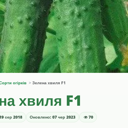
Сорти огірків
Зелена хвиля F1
на хвиля F1
19 сер 2018
Оновлено: 07 чер 2023
70