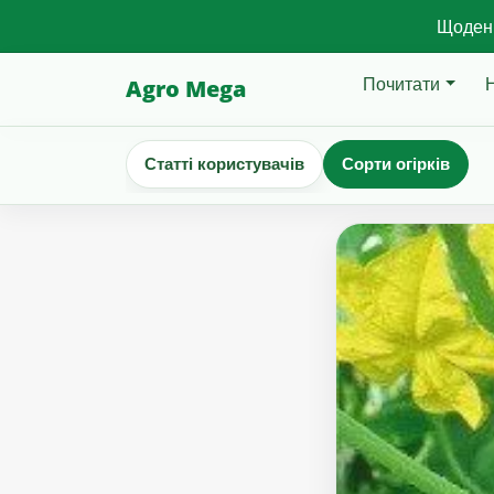
Щоденн
Почитати
Agro Mega
Статті користувачів
Сорти огірків