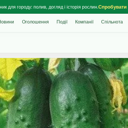
Спробувати
ик для городу: полив, догляд і історія рослин.
Новини
Оголошення
Події
Компанії
Спільнота