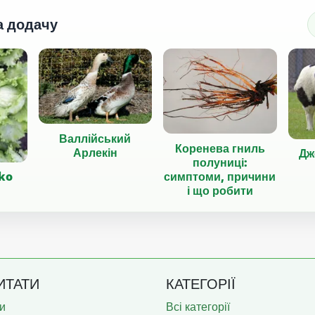
а додачу
Валлійський
Коренева гниль
Арлекін
Дж
полуниці:
симптоми, причини
iko
і що робити
ИТАТИ
КАТЕГОРІЇ
и
Всі категорії