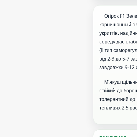
Огірок F1 Зеле
корнишонный гіб
укриттів. надійн
середу дає стаб
(II тип саморег
від 2-3 до 5-7 з
завдовжки 9-12 
М'якуш щільний,
стійкий до борош
толерантний до 
теплицях 2,5 рас