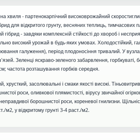
на хвиля - партенокарпічний високоврожайний скоростигли
рид для відкритого грунту, весняних теплиць, тимчасових п
ий гібрид - завдяки комплексній стійкості до хвороб і неспр
ільно високий урожай в будь-яких умовах. Холодостійкий, 
улювання галуження), період плодоносіння тривалий. У вузл
ав'язей. Зеленці яскраво-зеленого забарвлення, горбкуваті,
см; частота розташування горбків середня.
 хрусткий, засолювальні і смаки якості високі. Тіньовитри
нистої роси, оливкової плямистості, вірусу звичайної огірко
неправдивої борошнистої роси, кореневої гнилизни. Щільніс
т./м2, у відкритому грунті 3-4 раст./м2.