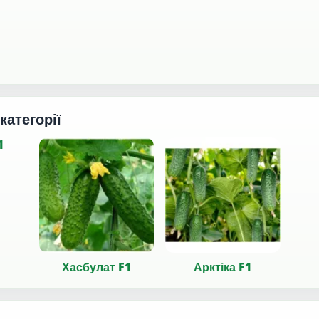
 категорії
1
Хасбулат F1
Арктіка F1