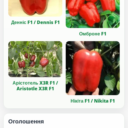
Денніс F1 / Dennis F1
Омброне F1
Арістотель X3R F1 /
Aristotle X3R F1
Нікіта F1 / Nikita F1
Оголошення