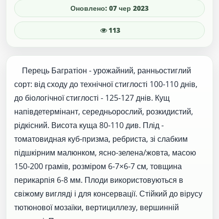
Оновлено: 07 чер 2023
113
Перець Багратіон - урожайний, ранньостиглий
сорт: від сходу до технічної стиглості 100-110 днів,
до біологічної стиглості - 125-127 днів. Кущ
напівдетермінант, середньорослий, розкидистий,
рідкісний. Висота куща 80-110 див. Плід -
томатовидная куб-призма, ребриста, зі слабким
підшкірним малюнком, ясно-зелена/жовта, масою
150-200 грамів, розміром 6-7×6-7 см, товщина
перикарпія 6-8 мм. Плоди використовуються в
свіжому вигляді і для консервації. Стійкий до вірусу
тютюнової мозаїки, вертициллезу, вершинній