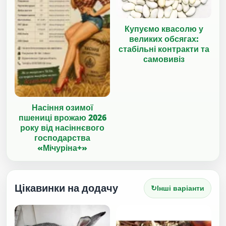
Купуємо квасолю у
великих обсягах:
стабільні контракти та
самовивіз
Насіння озимої
пшениці врожаю 2026
року від насіннєвого
господарства
«Мічуріна+»
Цікавинки на додачу
↻
Інші варіанти