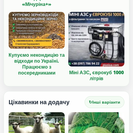
«Мічуріна+»
Купуємо некондицію та
відходи по Україні.
Працюємо з
Міні АЗС, єврокуб 1000
посередниками
літрів
Цікавинки на додачу
↻
Інші варіанти