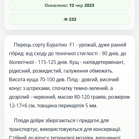
Оновлено: 12 чер 2023
232
Перець сорту Буратіно F1 - урожай, дуже ранній
гібрид: від сходу до технічної стиглості - 90 днів, до
біологічної - 115-125 днів. Кущ - напівдетермінант,
рідкісний, розкидистий, галуження обмежить.
Висота куща 70-100 див. Плід - довгий, висячий
конус з штрихами, спочатку темно-зелений, а
дозрілий - червоний, масою 80-120 грамів, розміром
12-17×6 см, товщина перикарпія 5 мм.
Плоди добре зберігаються і придатні для
транспортує, використовуються для консервації.
Стійкий до вірусу тютюнової мозаїки, вершинної