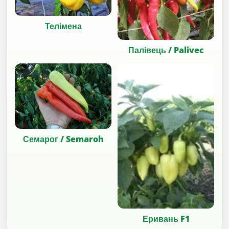
Телімена
Палівець / Palivec
Семарог / Semaroh
Еривань F1