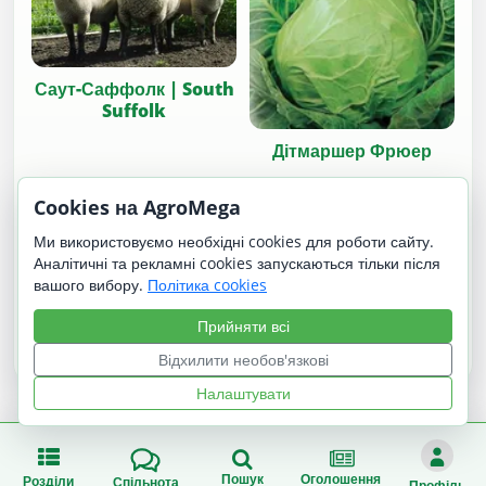
Саут-Саффолк | South
Suffolk
Дітмаршер Фрюер
Cookies на AgroMega
Ми використовуємо необхідні cookies для роботи сайту.
Аналітичні та рекламні cookies запускаються тільки після
вашого вибору.
Політика cookies
Прийняти всі
Кубанські
Тамара
Відхилити необов'язкові
Налаштувати
Пошук
Оголошення
Розділи
Спільнота
Профіль