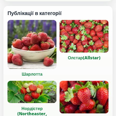
Публікації в категорії
Олстар(Allstar)
Шарлотта
Нордістер
(Northeaster,