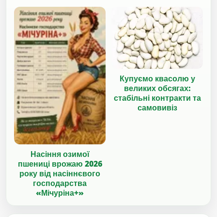
Купуємо квасолю у
великих обсягах:
стабільні контракти та
самовивіз
Насіння озимої
пшениці врожаю 2026
року від насіннєвого
господарства
«Мічуріна+»