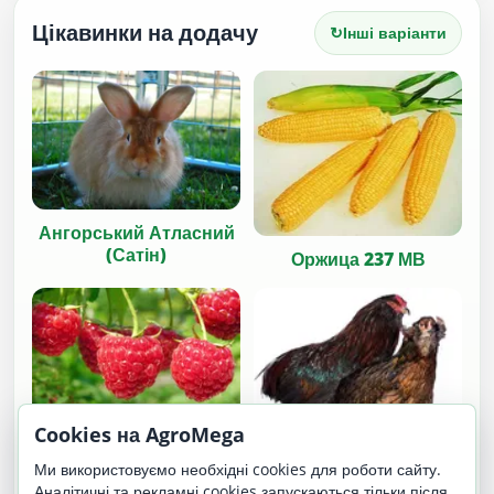
Цікавинки на додачу
↻
Інші варіанти
Ангорський Атласний
(Сатін)
Оржица 237 МВ
Cookies на AgroMega
Корольок
Ми використовуємо необхідні cookies для роботи сайту.
Аналітичні та рекламні cookies запускаються тільки після