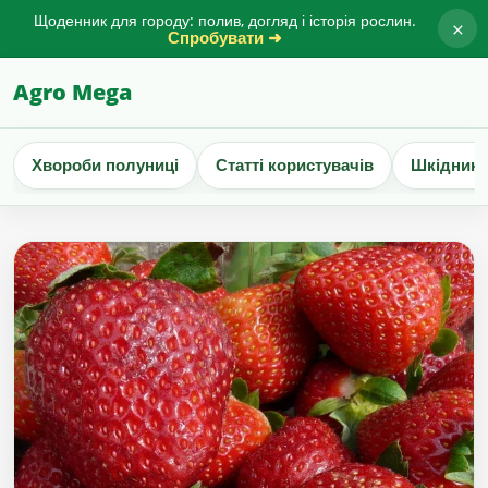
Щоденник для городу: полив, догляд і історія рослин.
×
Спробувати ➜
Agro Mega
Хвороби полуниці
Статті користувачів
Шкідники