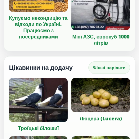
Купуємо некондицію та
відходи по Україні.
Працюємо з
Міні АЗС, єврокуб 1000
посередниками
літрів
Цікавинки на додачу
↻
Інші варіанти
Люцера (Lucera)
Троїцькі білошиї