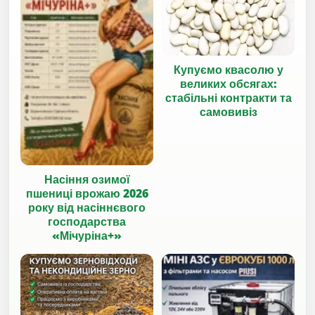
Купуємо квасолю у
великих обсягах:
стабільні контракти та
самовивіз
Насіння озимої
пшениці врожаю 2026
року від насіннєвого
господарства
«Мічуріна+»