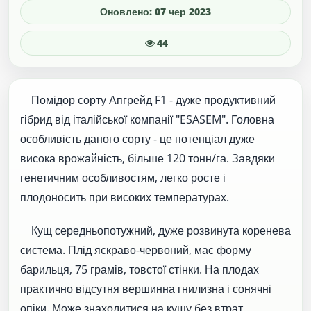
Оновлено: 07 чер 2023
44
Помідор сорту Апгрейд F1 - дуже продуктивний
гібрид від італійської компанії "ESASEM". Головна
особливість даного сорту - це потенціал дуже
висока врожайність, більше 120 тонн/га. Завдяки
генетичним особливостям, легко росте і
плодоносить при високих температурах.
Кущ середньопотужний, дуже розвинута коренева
система. Плід яскраво-червоний, має форму
барильця, 75 грамів, товстої стінки. На плодах
практично відсутня вершинна гнилизна і сонячні
опіки. Може знаходитися на кущу без втрат