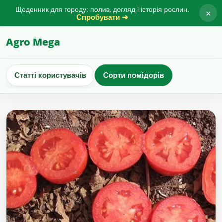
Щоденник для городу: полив, догляд і історія рослин.
×
Спробувати ➜
Agro Mega
Статті користувачів
Сорти помідорів