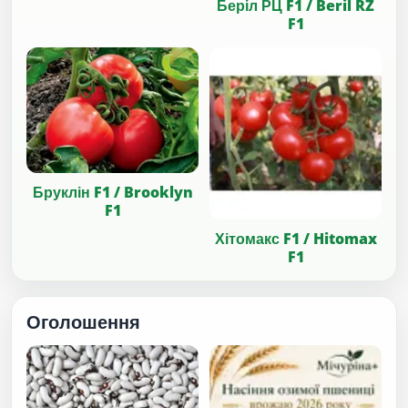
Беріл РЦ F1 / Beril RZ
F1
Бруклін F1 / Brooklyn
F1
Хітомакс F1 / Hitomax
F1
Оголошення