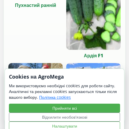
Пухнастий ранній
Ардія F1
Cookies на AgroMega
Ми використовуємо необхідні cookies для роботи сайту.
Аналітичні та рекламні cookies запускаються тільки після
вашого вибору.
Політика cookies
Карликовий Кохінхін
Прийняти всі
Джон Дір (John Deere)
8530
Відхилити необов'язкові
Налаштувати