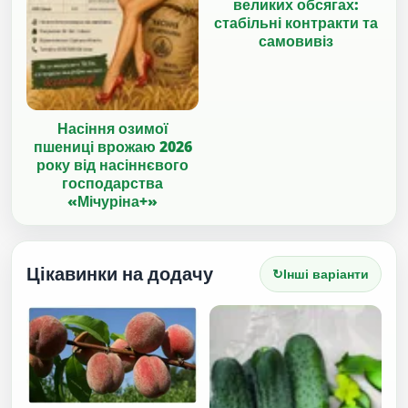
великих обсягах:
стабільні контракти та
самовивіз
Насіння озимої
пшениці врожаю 2026
року від насіннєвого
господарства
«Мічуріна+»
Цікавинки на додачу
↻
Інші варіанти