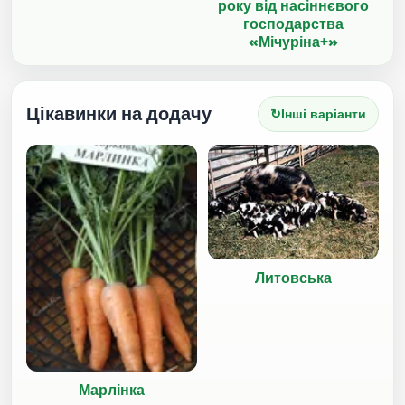
року від насіннєвого
господарства
«Мічуріна+»
Цікавинки на додачу
↻
Інші варіанти
Литовська
Марлінка