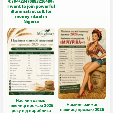
®¥¥√+2347088322648¥√
I want to join powerful
illuminati occult for
money ritual in
Nigeria
Насіння озимої
Насіння озимої
пшениці врожаю 2026
пшениці врожаю 2026
року від виробника