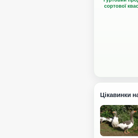
сортової ква
Цікавинки н