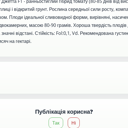
жетта F1 - ранньостиглий гібрид томату (80-85 днів від вис
лиці і відкритий грунт. Рослина середньої сили росту, комп
ом. Плоди ідеальної сливовидної форми, вирівняні, насиче
двокамерних, масою 80-90 грамів. Хороша твердість плодів
 значні відстані. Стійкість: Fol:0,1, Vd. Рекомендована густи
исяч на гектарі.
Публікація корисна?
Так
Ні