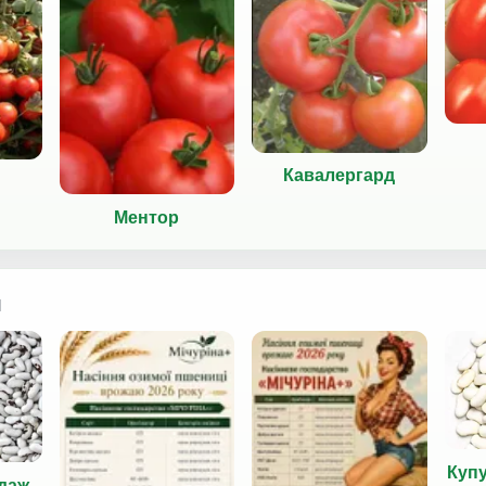
Кавалергард
Ментор
я
Куп
даж