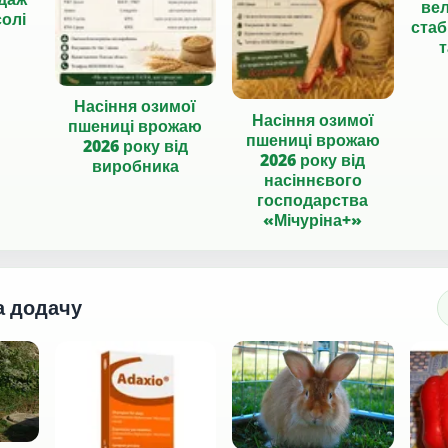
вел
солі
стаб
т
Насіння озимої
Насіння озимої
пшениці врожаю
пшениці врожаю
2026 року від
2026 року від
виробника
насіннєвого
господарства
«Мічуріна+»
а додачу