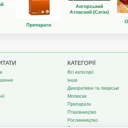
ий
Ангорський
Атласний (Сатін)
О
Препарати
ИТАТИ
КАТЕГОРІЇ
и
Всі категорії
шення
Інше
Декоративні та лікарські
ії
Молюски
Препарати
Птахівництво
Рослинництво