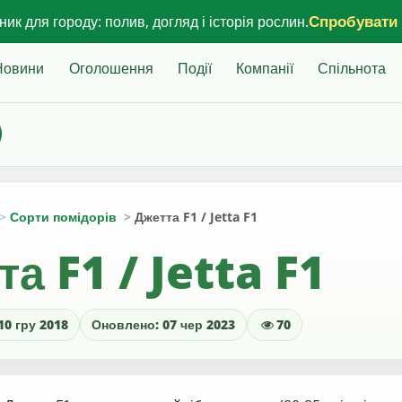
Спробувати
ик для городу: полив, догляд і історія рослин.
Новини
Оголошення
Події
Компанії
Спільнота
Сорти помідорів
Джетта F1 / Jetta F1
а F1 / Jetta F1
10 гру 2018
Оновлено: 07 чер 2023
70