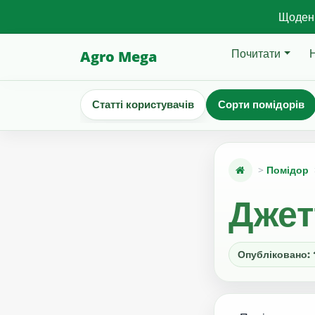
Щоденн
Почитати
Agro Mega
Статті користувачів
Сорти помідорів
Помідор
Джетт
Опубліковано: 