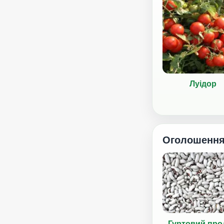
Луідор
Оголошенн
Гуртовий про