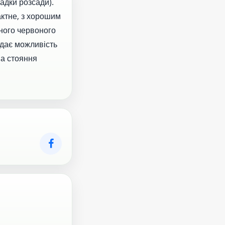
адки розсади).
актне, з хорошим
ного червоного
 дає можливість
на стояння