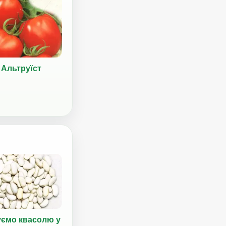
Альтруїст
уємо квасолю у