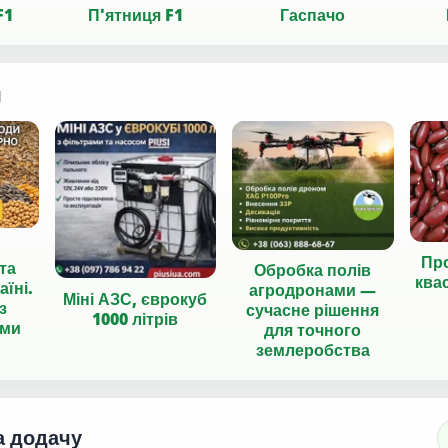
F1
П'ятниця F1
Гаспачо
я
Пр
та
Обробка полів
ква
аїні.
агродронами —
Міні АЗС, єврокуб
з
сучасне рішення
1000 літрів
ами
для точного
землеробства
а додачу