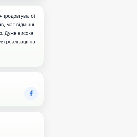
о-продовгуватої
в, має відмінні
ю. Дуже висока
я реалізації на