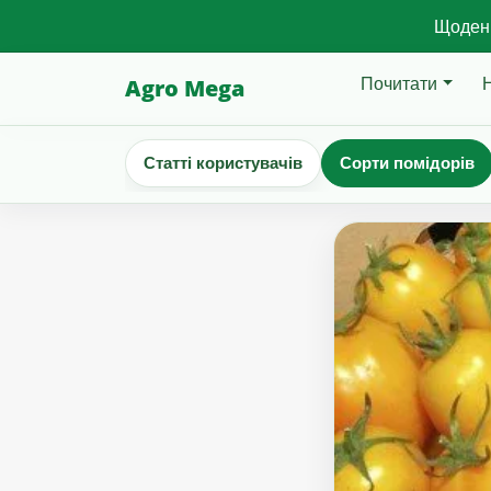
Щоденн
Почитати
Agro Mega
Статті користувачів
Сорти помідорів