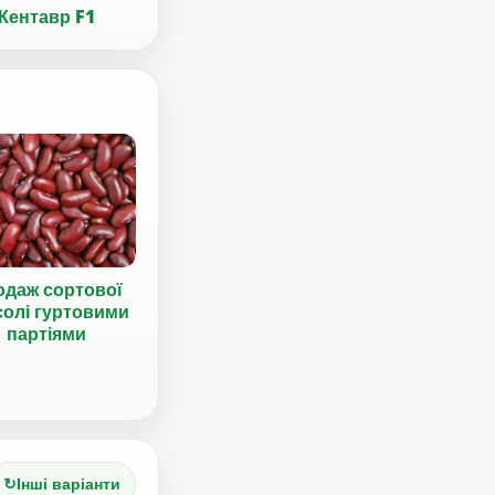
Кентавр F1
одаж сортової
солі гуртовими
партіями
↻
Інші варіанти