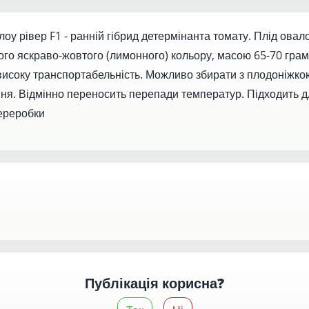
у рівер F1 - ранній гібрид детермінанта томату. Плід овал
го яскраво-жовтого (лимонного) кольору, масою 65-70 грамі
і високу транспортабельність. Можливо збирати з плодоніжко
ня. Відмінно переносить перепади температур. Підходить дл
переробки
Публікація корисна?