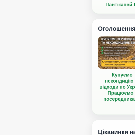
Пантікапей 
Оголошенн
Купуємо
некондицію 
відходи по Укр
Працюємо 
посередник
Цікавинки н