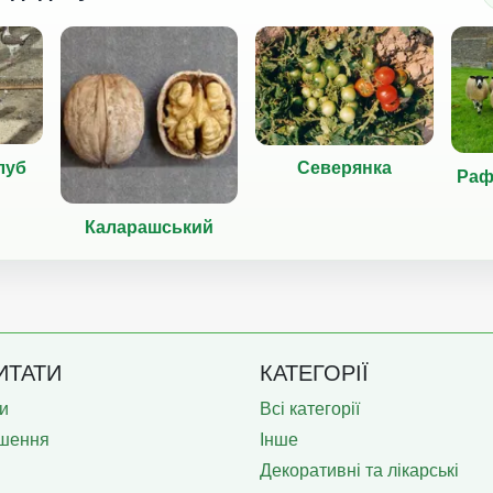
луб
Северянка
Раф
Каларашський
ИТАТИ
КАТЕГОРІЇ
и
Всі категорії
шення
Інше
Декоративні та лікарські