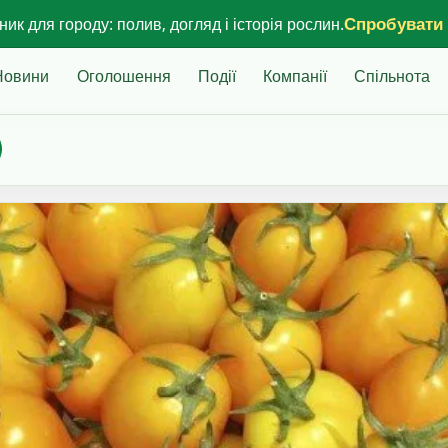
Спробувати
ик для городу: полив, догляд і історія рослин.
Новини
Оголошення
Події
Компанії
Спільнота