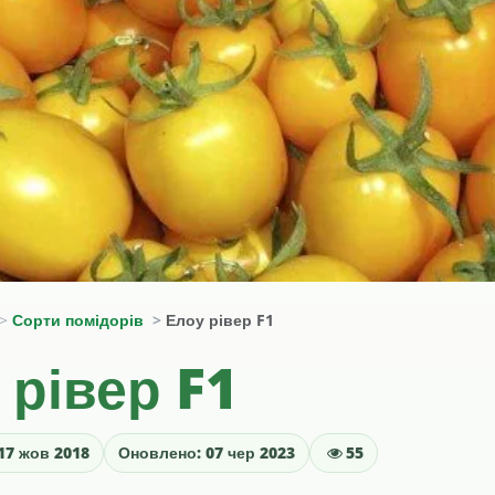
Сорти помідорів
Елоу рівер F1
 рівер F1
17 жов 2018
Оновлено: 07 чер 2023
55