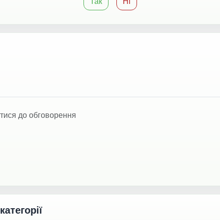
Так
Ні
тися до обговорення
 категорії