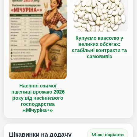
Купуємо квасолю у
великих обсягах:
стабільні контракти та
самовивіз
Насіння озимої
пшениці врожаю 2026
року від насіннєвого
господарства
«Мічуріна+»
Цікавинки на додачу
↻
Інші варіанти