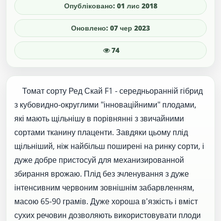
Опубліковано: 01 лис 2018
Оновлено: 07 чер 2023
74
Томат сорту Ред Скай F1 - середньоранній гібрид
з кубовидно-округлими "інноваційними" плодами,
які мають щільнішу в порівнянні з звичайними
сортами тканину плаценти. Завдяки цьому плід
щільніший, ніж найбільш поширені на ринку сорти, і
дуже добре пристосуй для механизированной
збирання врожаю. Плід без зчленування з дуже
інтенсивним червоним зовнішнім забарвленням,
масою 65-90 грамів. Дуже хороша в'язкість і вміст
сухих речовин дозволяють використовувати плоди