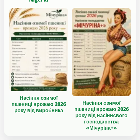
Насіння озимої
Насіння озимої
пшениці врожаю 2026
пшениці врожаю 2026
року від виробника
року від насіннєвого
господарства
«Мічуріна+»