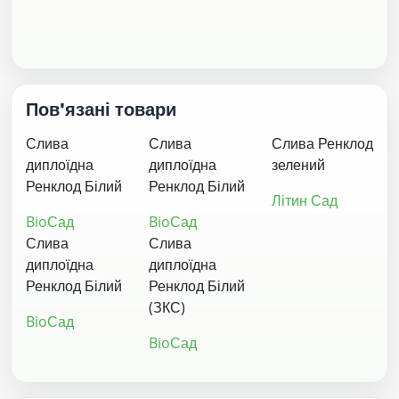
Пов'язані товари
Слива
Слива
Слива Ренклод
диплоїдна
диплоїдна
зелений
Ренклод Білий
Ренклод Білий
Літин Сад
BioСад
BioСад
Слива
Слива
диплоїдна
диплоїдна
Ренклод Білий
Ренклод Білий
(ЗКС)
BioСад
BioСад