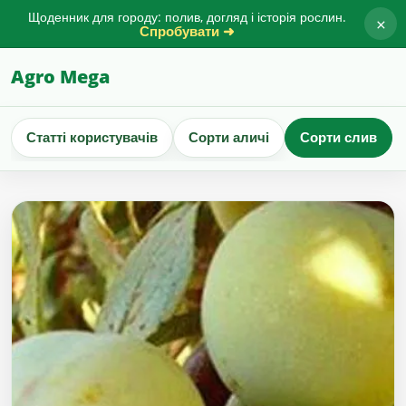
Щоденник для городу: полив, догляд і історія рослин.
×
Спробувати ➜
Agro Mega
Статті користувачів
Сорти аличі
Сорти слив