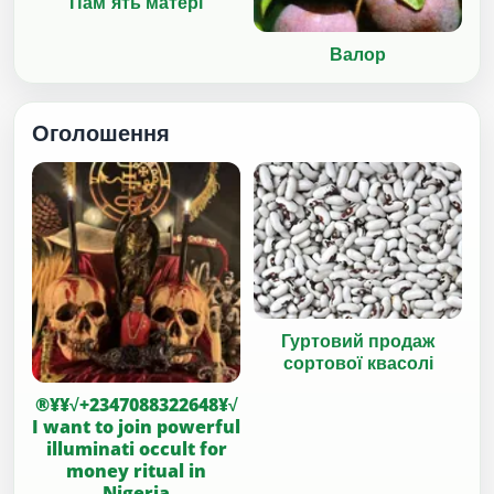
Пам'ять матері
Валор
Оголошення
Гуртовий продаж
сортової квасолі
®¥¥√+2347088322648¥√
I want to join powerful
illuminati occult for
money ritual in
Nigeria