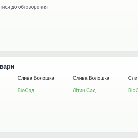
тися до обговорення
овари
Слива Волошка
Слива Волошка
Сли
BioСад
Літин Сад
Bio