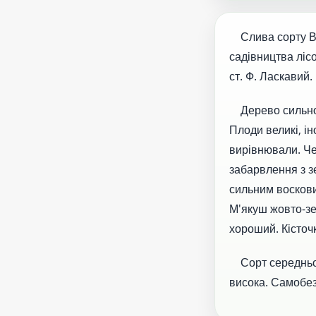
Слива сорту Вол
садівництва лісо
ст. Ф. Ласкавий
Дерево сильнор
Плоди великі, ін
вирівнювали. Че
забарвлення з з
сильним воскови
М'якуш жовто-зе
хороший. Кісточ
Сорт середньопі
висока. Самобез