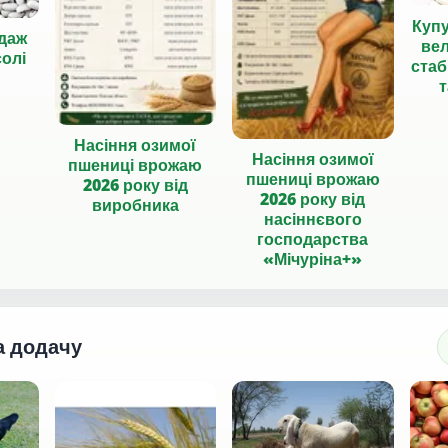
Куп
даж
вел
солі
стаб
т
Насіння озимої
Насіння озимої
пшениці врожаю
пшениці врожаю
2026 року від
2026 року від
виробника
насіннєвого
господарства
«Мічуріна+»
а додачу