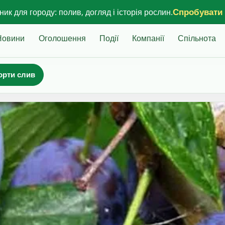
Спробувати
ик для городу: полив, догляд і історія рослин.
Новини
Оголошення
Події
Компанії
Спільнота
орти слив