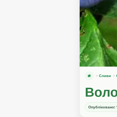
Сливи
Вол
Опубліковано: 