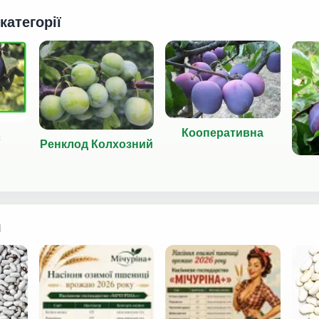
 категорії
Кооперативна
с
Ренклод Колхозний
я