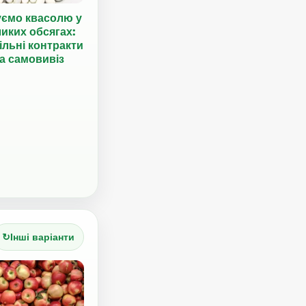
уємо квасолю у
иких обсягах:
ільні контракти
а самовивіз
↻
Інші варіанти