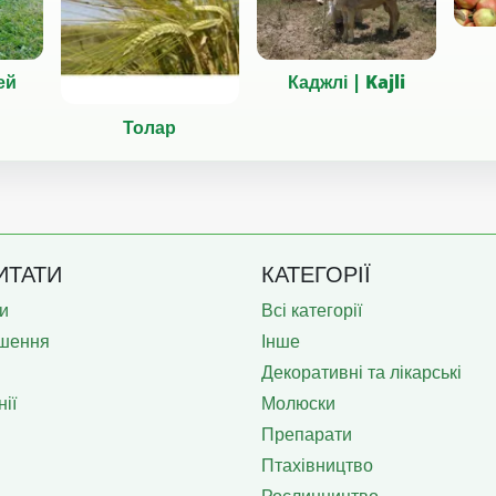
ей
Каджлі | Kajli
Толар
ИТАТИ
КАТЕГОРІЇ
и
Всі категорії
шення
Інше
Декоративні та лікарські
ії
Молюски
Препарати
Птахівництво