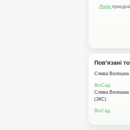
Логін
приєдна
Пов'язані т
Слива Волошка
BioСад
Слива Волошка
(ЗКС)
BioСад