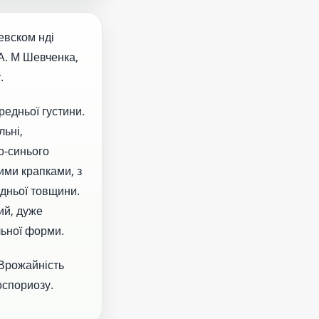
евском нді
 А. М Шевченка,
.
едньої густини.
льні,
о-синього
ими крапками, з
едньої товщини.
ий, дуже
льної форми.
 Врожайність
оспориозу.