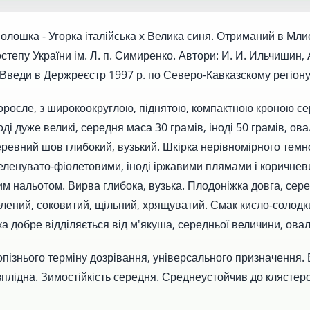
ошка - Угорка італійська х Велика синя. Отриманий в Мли
степу України ім. Л. п. Симиренко. Автори: И. И. Ильчишин,
. Введи в Держреєстр 1997 р. по Северо-Кавказскому регіону
осле, з широкоокруглою, піднятою, компактною кроною сер
оді дуже великі, середня маса 30 грамів, іноді 50 грамів, ова
ревний шов глибокий, вузький. Шкірка нерівномірного темн
еленувато-фіолетовими, іноді іржавими плямами і коричнев
м нальотом. Вирва глибока, вузька. Плодоніжка довга, сер
лений, соковитий, щільний, хрящуватий. Смак кисло-солодк
ка добре відділяється від м'якуша, середньої величини, ова
знього терміну дозрівання, універсального призначення.
плідна. Зимостійкість середня. Среднеустойчив до клястер