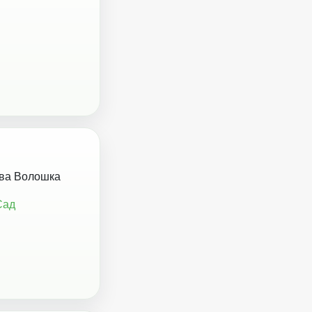
ва Волошка
Сад