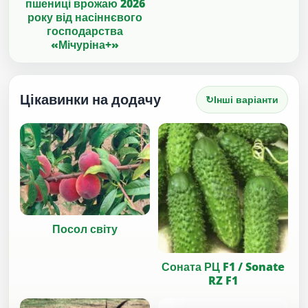
пшениці врожаю 2026
року від насіннєвого
господарства
«Мічуріна+»
Цікавинки на додачу
↻
Інші варіанти
Посол світу
Соната РЦ F1 / Sonate
RZ F1