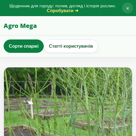
Щоденник для городу: полив, догляд і історія рослин.
×
Спробувати ➜
Agro Mega
Сорти спаржі
Статті користувачів