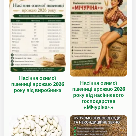
Насіння озимої
Насіння озимої
пшениці врожаю 2026
пшениці врожаю 2026
року від виробника
року від насіннєвого
господарства
«Мічуріна+»