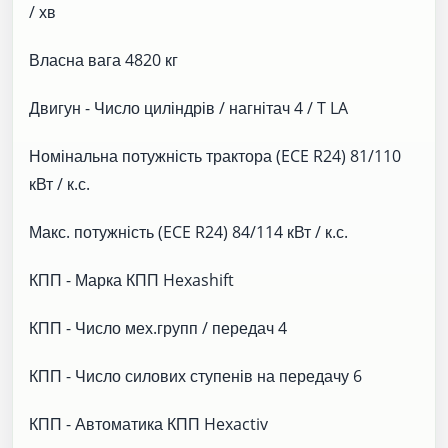
/ хв
Власна вага 4820 кг
Двигун - Число циліндрів / нагнітач 4 / T LA
Номінальна потужність трактора (ECE R24) 81/110
кВт / к.с.
Макс. потужність (ECE R24) 84/114 кВт / к.с.
КПП - Марка КПП Hexashift
КПП - Число мех.групп / передач 4
КПП - Число силових ступенів на передачу 6
КПП - Автоматика КПП Hexactiv