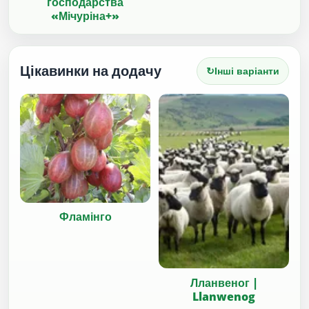
господарства
«Мічуріна+»
Цікавинки на додачу
↻
Інші варіанти
Фламінго
Лланвеног |
Llanwenog