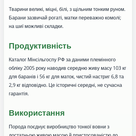
Тварини великі, міцні, білі, з щільним тонким руном.
Барани зазвичай рогаті, матки переважно комолі;
на шиї можливі складки.
Продуктивність
Каталог Мінсільгоспу РФ за даними племінного
обліку 2005 року наводив середню живу масу 103 кг
для баранів і 56 кг для маток, чистий настриг 6,8 та
2,9 кг відповідно. Це історичні середні, не сучасна
гарантія.
Використання
Порода поєднує виробництво тонкої вовни з
достатньою живою масою й пристосованістю до