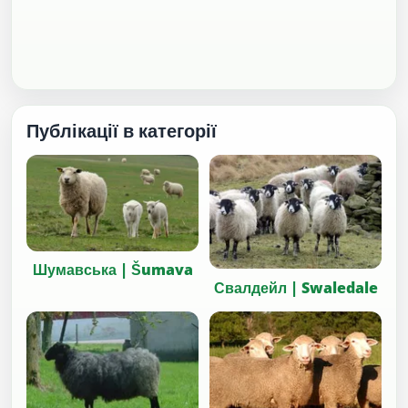
Публікації в категорії
Шумавська | Šumava
Свалдейл | Swaledale