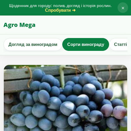
Щоденник для городу: полив, догляд і історія рослин.
×
Спробувати ➜
Agro Mega
Догляд за виноградом
Сорти винограду
Статті 