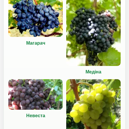
Магарач
Медіна
Невеста