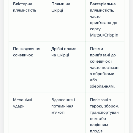
Блістерна
Плями на
Бактеріальна
плямистість
шкірці
плямистість,
часто
прив'язана до
сорту
Mutsu/Crispin.
Пошкодження
Дрібні плями
Плями
сочевичок
на шкірці
прив'язані до
сочевичок і
часто пов'язані
з обробками
або
зберіганням.
Механічні
Вдавлення і
Пов'язані з
удари
потемніння
тарою, збором,
м'якоті
транспортуван
ням або
падінням
плодів.