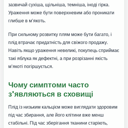
зазвичай сухіша, щільніша, темніша, іноді гірка.
Ураження може бути поверхневим або проникати
глибше в м'якоть.
При сильному розвитку плям може бути багато, і
плід втрачає придатність для свіжого продажу.
Навіть якщо ураження невеликі, покупець сприймає
такі яблука як дефектні, а при розрізанні якість
м'якоті погіршується.
Чому симптоми часто
з'являються в сховищі
Плід із низьким кальцієм може виглядати здоровим
під час збирання, але його клітини вже менш
стабільні. Під час зберігання тканини старіють,