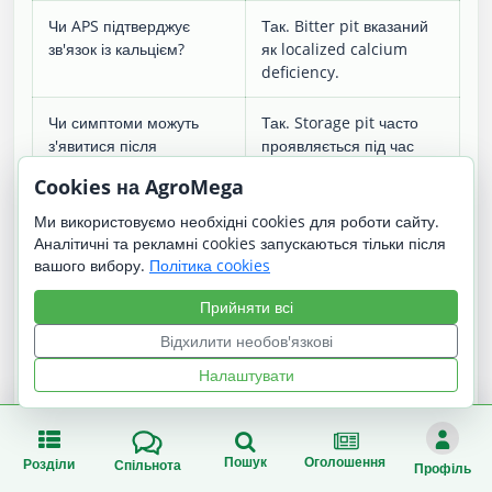
Чи APS підтверджує
Так. Bitter pit вказаний
зв'язок із кальцієм?
як localized calcium
deficiency.
Чи симптоми можуть
Так. Storage pit часто
з'явитися після
проявляється під час
збирання?
зберігання.
Cookies на AgroMega
Чи можна вилікувати
Ні. Пошкоджена тканина
Ми використовуємо необхідні cookies для роботи сайту.
уражені плоди?
не відновлюється.
Аналітичні та рекламні cookies запускаються тільки після
вашого вибору.
Політика cookies
Чи кальцієві обробки
Можуть знижувати ризик,
Прийняти всі
допомагають?
якщо застосовані
профілактично й у
Відхилити необов'язкові
поєднанні з правильною
Налаштувати
агротехнікою.
Чи є універсальний
У використаних
рівень кальцію, що
джерелах описано
Пошук
Оголошення
Розділи
Спільнота
Профіль
гарантує відсутність
зв'язок із кальцієм, але