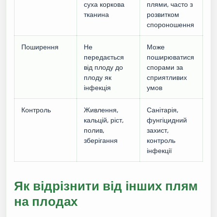
суха коркова
плями, часто з
тканина
розвитком
спороношення
Поширення
Не
Може
передається
поширюватися
від плоду до
спорами за
плоду як
сприятливих
інфекція
умов
Контроль
Живлення,
Санітарія,
кальцій, ріст,
фунгіцидний
полив,
захист,
зберігання
контроль
інфекції
Як відрізнити від інших плям
на плодах