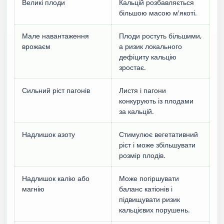
Великі плоди
Кальцій розбавляється
більшою масою м'якоті.
Мале навантаження
Плоди ростуть більшими,
врожаєм
а ризик локального
дефіциту кальцію
зростає.
Сильний ріст пагонів
Листя і пагони
конкурують із плодами
за кальцій.
Надлишок азоту
Стимулює вегетативний
ріст і може збільшувати
розмір плодів.
Надлишок калію або
Може погіршувати
магнію
баланс катіонів і
підвищувати ризик
кальцієвих порушень.