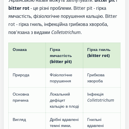
Українською назви можуть заплутувати:
bitter pit
і
bitter rot
- це різні проблеми. Bitter pit - гірка
ямчастість, фізіологічне порушення кальцію. Bitter
rot - гірка гниль, інфекційна грибкова хвороба,
пов'язана з видами
Colletotrichum
.
Ознака
Гірка
Гірка гниль
ямчастість
(bitter rot)
(bitter pit)
Природа
Фізіологічне
Грибкова
порушення
хвороба
Основна
Локальний
Інфекція
причина
дефіцит
Colletotrichum
кальцію в плоді
Вигляд
Дрібні вдавлені
Гнильні
темні ямки,
вдавлені