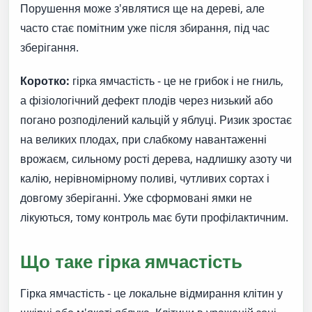
Порушення може з'являтися ще на дереві, але
часто стає помітним уже після збирання, під час
зберігання.
Коротко:
гірка ямчастість - це не грибок і не гниль,
а фізіологічний дефект плодів через низький або
погано розподілений кальцій у яблуці. Ризик зростає
на великих плодах, при слабкому навантаженні
врожаєм, сильному рості дерева, надлишку азоту чи
калію, нерівномірному поливі, чутливих сортах і
довгому зберіганні. Уже сформовані ямки не
лікуються, тому контроль має бути профілактичним.
Що таке гірка ямчастість
Гірка ямчастість - це локальне відмирання клітин у