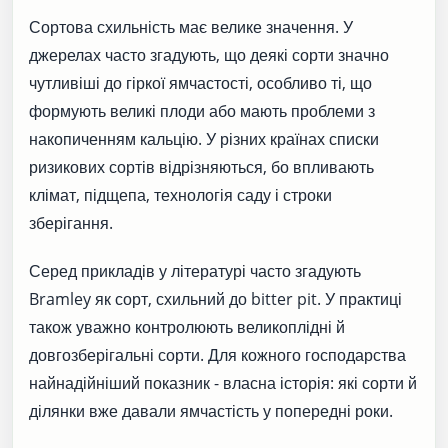
Сортова схильність має велике значення. У
джерелах часто згадують, що деякі сорти значно
чутливіші до гіркої ямчастості, особливо ті, що
формують великі плоди або мають проблеми з
накопиченням кальцію. У різних країнах списки
ризикових сортів відрізняються, бо впливають
клімат, підщепа, технологія саду і строки
зберігання.
Серед прикладів у літературі часто згадують
Bramley як сорт, схильний до bitter pit. У практиці
також уважно контролюють великоплідні й
довгозберігальні сорти. Для кожного господарства
найнадійніший показник - власна історія: які сорти й
ділянки вже давали ямчастість у попередні роки.