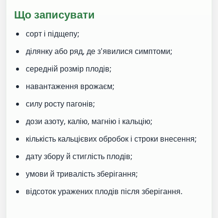
Що записувати
сорт і підщепу;
ділянку або ряд, де з'явилися симптоми;
середній розмір плодів;
навантаження врожаєм;
силу росту пагонів;
дози азоту, калію, магнію і кальцію;
кількість кальцієвих обробок і строки внесення;
дату збору й стиглість плодів;
умови й тривалість зберігання;
відсоток уражених плодів після зберігання.