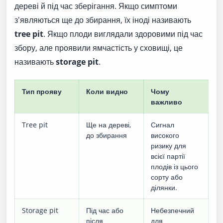
дереві й під час зберігання. Якщо симптоми
з'являються ще до збирання, їх іноді називають
tree pit
. Якщо плоди виглядали здоровими під час
збору, але проявили ямчастість у сховищі, це
називають
storage pit
.
Тип прояву
Коли видно
Чому
важливо
Tree pit
Ще на дереві,
Сигнал
до збирання
високого
ризику для
всієї партії
плодів із цього
сорту або
ділянки.
Storage pit
Під час або
Небезпечний
після
для