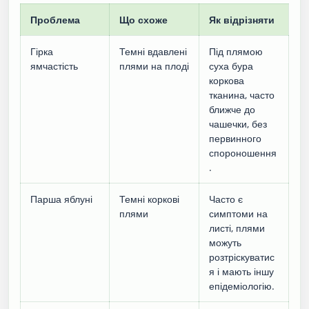
Проблема
Що схоже
Як відрізняти
Гірка
Темні вдавлені
Під плямою
ямчастість
плями на плоді
суха бура
коркова
тканина, часто
ближче до
чашечки, без
первинного
спороношення
.
Парша яблуні
Темні коркові
Часто є
плями
симптоми на
листі, плями
можуть
розтріскуватис
я і мають іншу
епідеміологію.