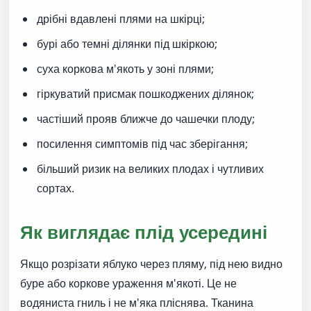
дрібні вдавлені плями на шкірці;
бурі або темні ділянки під шкіркою;
суха коркова м'якоть у зоні плями;
гіркуватий присмак пошкоджених ділянок;
частіший прояв ближче до чашечки плоду;
посилення симптомів під час зберігання;
більший ризик на великих плодах і чутливих
сортах.
Як виглядає плід усередині
Якщо розрізати яблуко через пляму, під нею видно
буре або коркове ураження м'якоті. Це не
водяниста гниль і не м'яка пліснява. Тканина