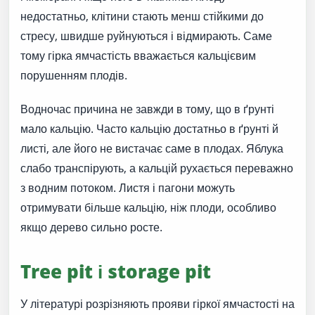
недостатньо, клітини стають менш стійкими до
стресу, швидше руйнуються і відмирають. Саме
тому гірка ямчастість вважається кальцієвим
порушенням плодів.
Водночас причина не завжди в тому, що в ґрунті
мало кальцію. Часто кальцію достатньо в ґрунті й
листі, але його не вистачає саме в плодах. Яблука
слабо транспірують, а кальцій рухається переважно
з водним потоком. Листя і пагони можуть
отримувати більше кальцію, ніж плоди, особливо
якщо дерево сильно росте.
Tree pit і storage pit
У літературі розрізняють прояви гіркої ямчастості на