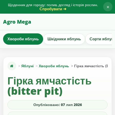
Щоденник для городу: полив, догляд і історія рослин.
×
Спробувати ➜
Agro Mega
Хвороби яблунь
Шкідники яблунь
Сорти яблун
Яблуні
Хвороби яблунь
Гірка ямчастість (bitte
Гірка ямчастість
(bitter pit)
Опубліковано: 07 лип 2026