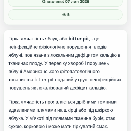
Оновлено: 07 лип 2026
5
Гірка ямчастість яблук, або
bitter pit
, - це
неінфекційне фізіологічне порушення плодів
яблуні, пов'язане з локальним дефіцитом кальцію в
тканинах плоду. У переліку хвороб і порушень
яблуні Американського фітопатологічного
товариства bitter pit поданий у групі неінфекційних
порушень як локалізований дефіцит кальцію.
Гірка ямчастість проявляється дрібними темними
вдавленими плямами на шкірці або під шкіркою
яблука. У м'якоті під плямами тканина буріє, стає
сухою, корковою і може мати гіркуватий смак.