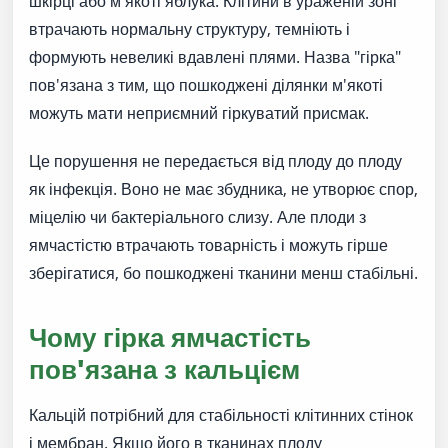
шкірці або м'якоті яблука. Клітини в ураженій зоні
втрачають нормальну структуру, темніють і
формують невеликі вдавлені плями. Назва "гірка"
пов'язана з тим, що пошкоджені ділянки м'якоті
можуть мати неприємний гіркуватий присмак.
Це порушення не передається від плоду до плоду
як інфекція. Воно не має збудника, не утворює спор,
міцелію чи бактеріального слизу. Але плоди з
ямчастістю втрачають товарність і можуть гірше
зберігатися, бо пошкоджені тканини менш стабільні.
Чому гірка ямчастість
пов'язана з кальцієм
Кальцій потрібний для стабільності клітинних стінок
і мембран. Якщо його в тканинах плоду