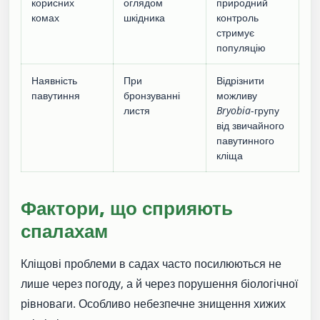
корисних
оглядом
природний
комах
шкідника
контроль
стримує
популяцію
Наявність
При
Відрізнити
павутиння
бронзуванні
можливу
листя
Bryobia
-групу
від звичайного
павутинного
кліща
Фактори, що сприяють
спалахам
Кліщові проблеми в садах часто посилюються не
лише через погоду, а й через порушення біологічної
рівноваги. Особливо небезпечне знищення хижих