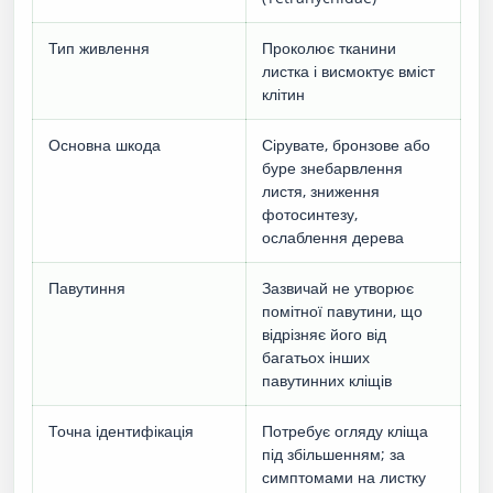
Тип живлення
Проколює тканини
листка і висмоктує вміст
клітин
Основна шкода
Сірувате, бронзове або
буре знебарвлення
листя, зниження
фотосинтезу,
ослаблення дерева
Павутиння
Зазвичай не утворює
помітної павутини, що
відрізняє його від
багатьох інших
павутинних кліщів
Точна ідентифікація
Потребує огляду кліща
під збільшенням; за
симптомами на листку