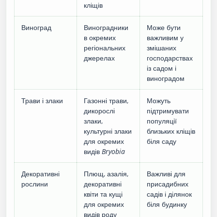
кліщів
Виноград
Виноградники
Може бути
в окремих
важливим у
регіональних
змішаних
джерелах
господарствах
із садом і
виноградом
Трави і злаки
Газонні трави,
Можуть
дикорослі
підтримувати
злаки,
популяції
культурні злаки
близьких кліщів
для окремих
біля саду
видів
Bryobia
Декоративні
Плющ, азалія,
Важливі для
рослини
декоративні
присадибних
квіти та кущі
садів і ділянок
для окремих
біля будинку
видів роду