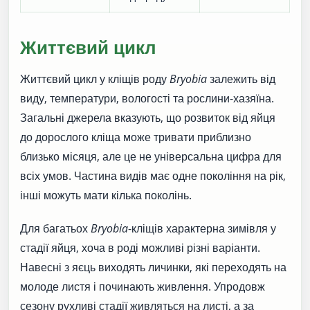
Життєвий цикл
Життєвий цикл у кліщів роду
Bryobia
залежить від
виду, температури, вологості та рослини-хазяїна.
Загальні джерела вказують, що розвиток від яйця
до дорослого кліща може тривати приблизно
близько місяця, але це не універсальна цифра для
всіх умов. Частина видів має одне покоління на рік,
інші можуть мати кілька поколінь.
Для багатьох
Bryobia
-кліщів характерна зимівля у
стадії яйця, хоча в роді можливі різні варіанти.
Навесні з яєць виходять личинки, які переходять на
молоде листя і починають живлення. Упродовж
сезону рухливі стадії живляться на листі, а за