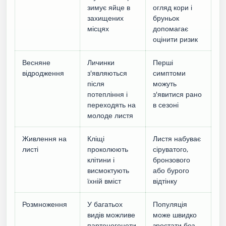
зимує яйце в
огляд кори і
захищених
бруньок
місцях
допомагає
оцінити ризик
Весняне
Личинки
Перші
відродження
з'являються
симптоми
після
можуть
потепління і
з'явитися рано
переходять на
в сезоні
молоде листя
Живлення на
Кліщі
Листя набуває
листі
проколюють
сіруватого,
клітини і
бронзового
висмоктують
або бурого
їхній вміст
відтінку
Розмноження
У багатьох
Популяція
видів можливе
може швидко
партеногенети
зростати без