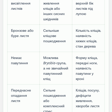
висвітлення
живлення
верхній бік
листків
кліщів або
листків під
інших сисних
лупою
шкідників
Бронзове або
Сильніше
Кількість кліщів,
буре листя
кліщове
наявність
пошкодження
хижих кліщів,
стан дерева
Немає
Можлива
Форму кліща,
павутиння
Bryobia
-група,
передні ноги,
а не звичайний
наявність
павутинний
павутини у
кліщ
кроні
Передчасне
Сильне
Кліщів, посуху,
опадання
пошкодження
дефіцити
листя
або
живлення,
комплексний
хвороби листя
стрес