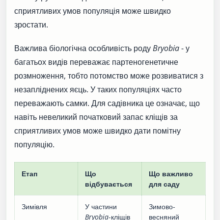
сприятливих умов популяція може швидко
зростати.
Важлива біологічна особливість роду
Bryobia
- у
багатьох видів переважає партеногенетичне
розмноження, тобто потомство може розвиватися з
незапліднених яєць. У таких популяціях часто
переважають самки. Для садівника це означає, що
навіть невеликий початковий запас кліщів за
сприятливих умов може швидко дати помітну
популяцію.
Етап
Що
Що важливо
відбувається
для саду
Зимівля
У частини
Зимово-
Bryobia
-кліщів
весняний