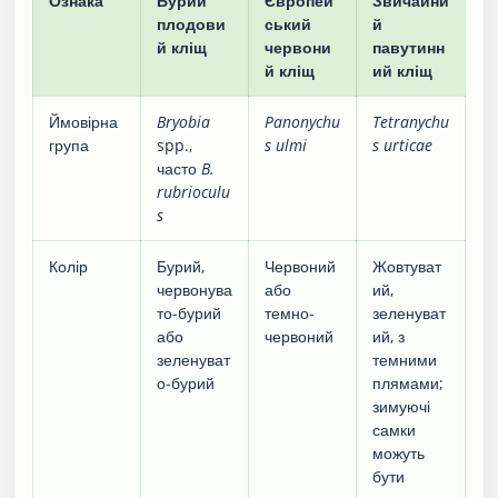
Ознака
Бурий
Європей
Звичайни
плодови
ський
й
й кліщ
червони
павутинн
й кліщ
ий кліщ
Ймовірна
Bryobia
Panonychu
Tetranychu
група
spp.,
s ulmi
s urticae
часто
B.
rubrioculu
s
Колір
Бурий,
Червоний
Жовтуват
червонува
або
ий,
то-бурий
темно-
зеленуват
або
червоний
ий, з
зеленуват
темними
о-бурий
плямами;
зимуючі
самки
можуть
бути