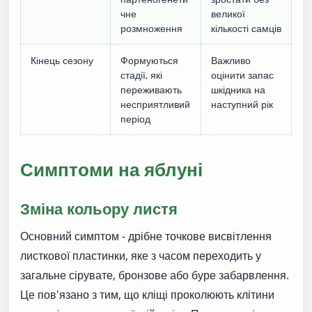
чне
великої
розмноження
кількості самців
Кінець сезону
Формуються
Важливо
стадії, які
оцінити запас
переживають
шкідника на
несприятливий
наступний рік
період
Симптоми на яблуні
Зміна кольору листя
Основний симптом - дрібне точкове висвітлення
листкової пластинки, яке з часом переходить у
загальне сірувате, бронзове або буре забарвлення.
Це пов'язано з тим, що кліщі проколюють клітини