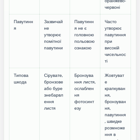
оранжево-
червоні
Павутинн
Зазвичай
Павутинн
Часто
я
не
я не є
утворює
утворює
головною
павутиння
помітної
польовою
при
павутини
ознакою
високій
чисельнос
ті
Типова
Сірувате,
Бронзува
Жовтуват
шкода
бронзове
ння листя,
е
або буре
ослаблен
крапкуван
знебарвл
ня
ня,
ення
фотосинт
бронзуван
листя
езу
ня,
павутиння
, швидке
розмноже
ння в