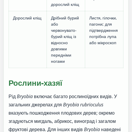
дорослий кліщ
Дорослий кліщ
Дрібний бурий
Листя, гілочки,
або
пагони; для
червонувато-
підтвердження
бурий кліщ із
потрібна лупа
відносно
або мікроскоп
довгими
передніми
ногами
Рослини-хазяї
Рід
Bryobia
включає багато рослиноїдних видів. У
загальних джерелах для
Bryobia rubrioculus
вказують пошкодження плодових дерев; окремо
згадуються мигдаль, абрикос, виноград і загалом
фруктові дерева. Для інших видів
Bryobia
наведені