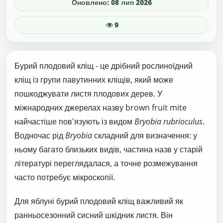
Оновлено: 08 лип 2026
9
Бурий плодовий кліщ - це дрібний рослиноїдний
кліщ із групи павутинних кліщів, який може
пошкоджувати листя плодових дерев. У
міжнародних джерелах назву brown fruit mite
найчастіше пов'язують із видом
Bryobia rubrioculus
.
Водночас рід
Bryobia
складний для визначення: у
ньому багато близьких видів, частина назв у старій
літературі переглядалася, а точне розмежування
часто потребує мікроскопії.
Для яблуні бурий плодовий кліщ важливий як
ранньосезонний сисний шкідник листя. Він