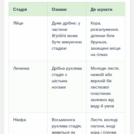
Стадія
Ознаки
Де шукати
Яйце
Дуже дрібне; у
Кора,
частини
розгалуження,
Bryobia
може
ділянки біля
бути зимуючою
бруньок,
стадією
захищені місця
на гілках
Личинка
Дрібна рухлива
Молоде листя,
стадія з
нижній або
шістьма
верхній бік
ногами
листкової
пластинки
залежно від
виду й умов
Німфа
Восьминога
Листя, молоді
рухлива стадія,
пагони, іноді
живиться як
кора і гілочки