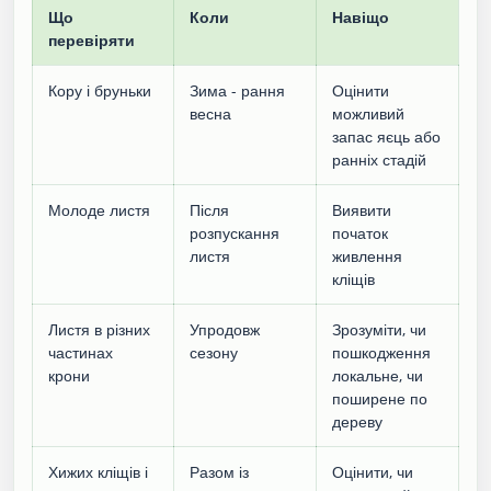
Що
Коли
Навіщо
перевіряти
Кору і бруньки
Зима - рання
Оцінити
весна
можливий
запас яєць або
ранніх стадій
Молоде листя
Після
Виявити
розпускання
початок
листя
живлення
кліщів
Листя в різних
Упродовж
Зрозуміти, чи
частинах
сезону
пошкодження
крони
локальне, чи
поширене по
дереву
Хижих кліщів і
Разом із
Оцінити, чи