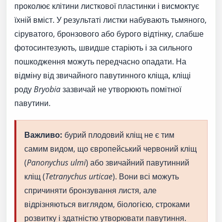
проколює клітини листкової пластинки і висмоктує
їхній вміст. У результаті листки набувають тьмяного,
сіруватого, бронзового або бурого відтінку, слабше
фотосинтезують, швидше старіють і за сильного
пошкодження можуть передчасно опадати. На
відміну від звичайного павутинного кліща, кліщі
роду
Bryobia
зазвичай не утворюють помітної
павутини.
Важливо:
бурий плодовий кліщ не є тим
самим видом, що європейський червоний кліщ
(
Panonychus ulmi
) або звичайний павутинний
кліщ (
Tetranychus urticae
). Вони всі можуть
спричиняти бронзування листя, але
відрізняються виглядом, біологією, строками
розвитку і здатністю утворювати павутиння.