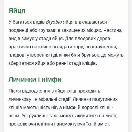
Яйця
У багатьох видів
Bryobia
яйця відкладаються
поодинці або групами в захищених місцях. Частина
видів зимує у стадії яйця. Для плодових дерев
практично важливо оглядати кору, розгалуження,
плодові утворення і ділянки біля бруньок, де можуть
зберігатися яйця або ранні стадії кліщів.
Личинки і німфи
Після відродження з яйця кліщ проходить
личинкову і німфальні стадії. Личинки павутинних
кліщів мають шість ніг, а німфи й дорослі кліщі -
вісім. Усі рухливі стадії можуть живитися на листі,
проколюючи клітини і висмоктуючи їхній вміст.