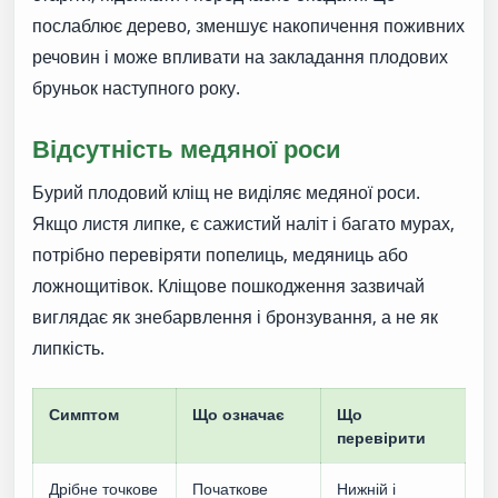
послаблює дерево, зменшує накопичення поживних
речовин і може впливати на закладання плодових
бруньок наступного року.
Відсутність медяної роси
Бурий плодовий кліщ не виділяє медяної роси.
Якщо листя липке, є сажистий наліт і багато мурах,
потрібно перевіряти попелиць, медяниць або
ложнощитівок. Кліщове пошкодження зазвичай
виглядає як знебарвлення і бронзування, а не як
липкість.
Симптом
Що означає
Що
перевірити
Дрібне точкове
Початкове
Нижній і