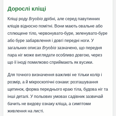
Дорослі кліщі
Кліщі роду
Bryobia
дрібні, але серед павутинних
кліщів відносно помітні. Вони мають овальне або
сплющене тіло, червонувато-буре, зеленувато-буре
або буре забарвлення і довгі передні ноги. У
загальних описах
Bryobia
зазначено, що передня
пара ніг може виглядати особливо довгою, через
що її іноді помилково сприймають як вусики.
Для точного визначення важливі не тільки колір і
розмір, а й мікроскопічні ознаки: розташування
щетинок, форма переднього краю тіла, будова ніг та
інші деталі. У польових умовах садівник зазвичай
бачить не видову ознаку кліща, а симптоми
живлення на листі.