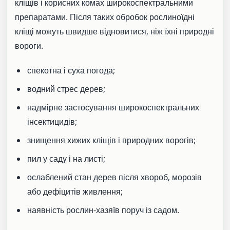
кліщів і корисних комах широкоспектральними
препаратами. Після таких обробок рослиноїдні
кліщі можуть швидше відновитися, ніж їхні природні
вороги.
спекотна і суха погода;
водний стрес дерев;
надмірне застосування широкоспектральних
інсектицидів;
знищення хижих кліщів і природних ворогів;
пил у саду і на листі;
ослаблений стан дерев після хвороб, морозів
або дефіцитів живлення;
наявність рослин-хазяїв поруч із садом.