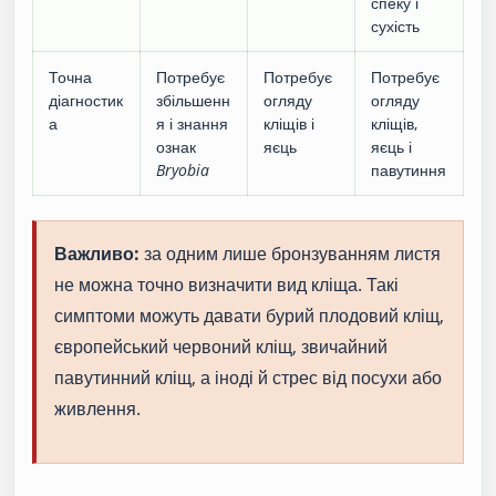
спеку і
сухість
Точна
Потребує
Потребує
Потребує
діагностик
збільшенн
огляду
огляду
а
я і знання
кліщів і
кліщів,
ознак
яєць
яєць і
Bryobia
павутиння
Важливо:
за одним лише бронзуванням листя
не можна точно визначити вид кліща. Такі
симптоми можуть давати бурий плодовий кліщ,
європейський червоний кліщ, звичайний
павутинний кліщ, а іноді й стрес від посухи або
живлення.