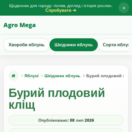
Щоденник для городу: полив, догляд і історія рослин.
×
Спробувати ➜
Agro Mega
Хвороби яблунь
Шкідники яблунь
Сорти яблун
Яблуні
Шкідники яблунь
Бурий плодовий клі
Бурий плодовий
кліщ
Опубліковано: 08 лип 2026