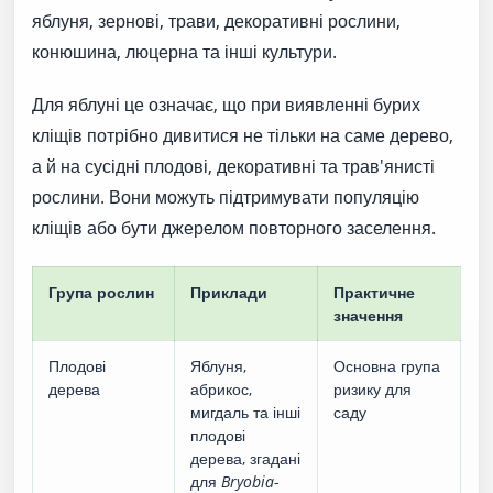
яблуня, зернові, трави, декоративні рослини,
конюшина, люцерна та інші культури.
Для яблуні це означає, що при виявленні бурих
кліщів потрібно дивитися не тільки на саме дерево,
а й на сусідні плодові, декоративні та трав'янисті
рослини. Вони можуть підтримувати популяцію
кліщів або бути джерелом повторного заселення.
Група рослин
Приклади
Практичне
значення
Плодові
Яблуня,
Основна група
дерева
абрикос,
ризику для
мигдаль та інші
саду
плодові
дерева, згадані
для
Bryobia
-