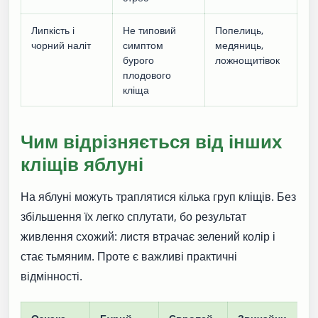
Липкість і
Не типовий
Попелиць,
чорний наліт
симптом
медяниць,
бурого
ложнощитівок
плодового
кліща
Чим відрізняється від інших
кліщів яблуні
На яблуні можуть траплятися кілька груп кліщів. Без
збільшення їх легко сплутати, бо результат
живлення схожий: листя втрачає зелений колір і
стає тьмяним. Проте є важливі практичні
відмінності.