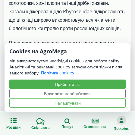
золотоочки, хижі клопи та інші дрібні хижаки.
Загальні джерела щодо Phytoseiidae підкреслюють,
що ці кліщі широко використовуються як агенти
біологічного контролю проти рослиноїдних кліщів.
Практично це означає: не варто застосовувати
Cookies на AgroMega
акарициди або інсектициди без потреби. Якщо
природні вороги присутні, а пошкодження помірне,
Ми використовуємо необхідні cookies для роботи сайту.
Аналітичні та рекламні cookies запускаються тільки після
сад може самостійно стримати популяцію.
вашого вибору.
Політика cookies
Хімічний і акарицидний захист
Прийняти всі
Відхилити необов'язкові
Якщо чисельність кліщів висока, листя швидко
Налаштувати
бронзує, а природні вороги не стримують
популяцію, у професійному саду можуть
застосовувати акарициди або олійні препарати,
Пошук
Оголошення
Розділи
Спільнота
Профіль
дозволені для конкретної культури. Проте звичайні