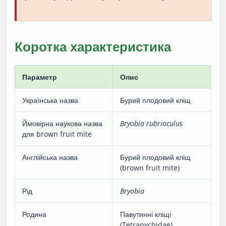
Коротка характеристика
Параметр
Опис
Українська назва
Бурий плодовий кліщ
Ймовірна наукова назва
Bryobia rubrioculus
для brown fruit mite
Англійська назва
Бурий плодовий кліщ
(brown fruit mite)
Рід
Bryobia
Родина
Павутинні кліщі
(Tetranychidae)