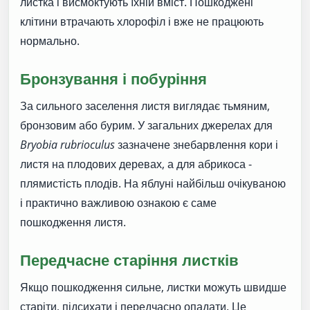
листка і висмоктують їхній вміст. Пошкоджені
клітини втрачають хлорофіл і вже не працюють
нормально.
Бронзування і побуріння
За сильного заселення листя виглядає тьмяним,
бронзовим або бурим. У загальних джерелах для
Bryobia rubrioculus
зазначене знебарвлення кори і
листя на плодових деревах, а для абрикоса -
плямистість плодів. На яблуні найбільш очікуваною
і практично важливою ознакою є саме
пошкодження листя.
Передчасне старіння листків
Якщо пошкодження сильне, листки можуть швидше
старіти, підсихати і передчасно опадати. Це