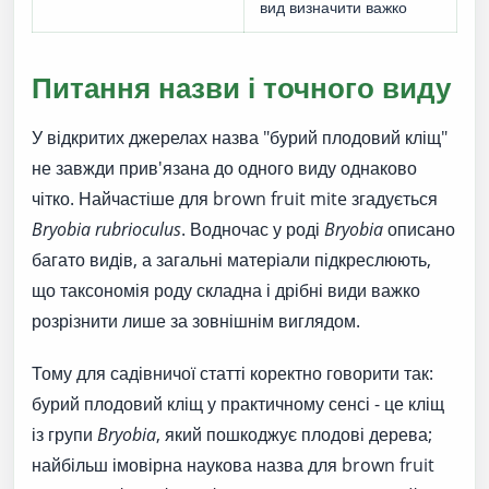
вид визначити важко
Питання назви і точного виду
У відкритих джерелах назва "бурий плодовий кліщ"
не завжди прив'язана до одного виду однаково
чітко. Найчастіше для brown fruit mite згадується
Bryobia rubrioculus
. Водночас у роді
Bryobia
описано
багато видів, а загальні матеріали підкреслюють,
що таксономія роду складна і дрібні види важко
розрізнити лише за зовнішнім виглядом.
Тому для садівничої статті коректно говорити так:
бурий плодовий кліщ у практичному сенсі - це кліщ
із групи
Bryobia
, який пошкоджує плодові дерева;
найбільш імовірна наукова назва для brown fruit