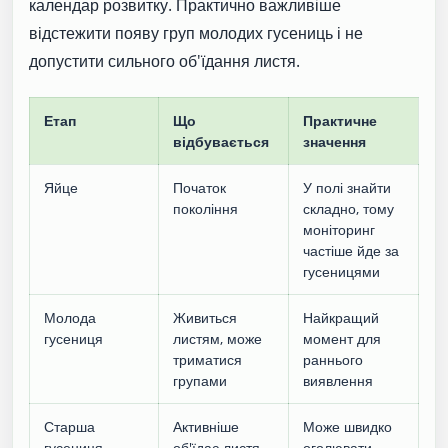
календар розвитку. Практично важливіше
відстежити появу груп молодих гусениць і не
допустити сильного об'їдання листя.
Етап
Що
Практичне
відбувається
значення
Яйце
Початок
У полі знайти
покоління
складно, тому
моніторинг
частіше йде за
гусеницями
Молода
Живиться
Найкращий
гусениця
листям, може
момент для
триматися
раннього
групами
виявлення
Старша
Активніше
Може швидко
гусениця
об'їдає листя
оголювати