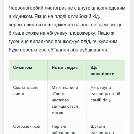
Червоногорбий листогриз не є внутрішньоплодовим
шкідником. Якщо на плоді є глибокий хід,
червоточина й пошкодження насіннєвої камери, це
більше схоже на яблуневу плодожерку. Якщо ж
гусениця випадково пошкоджує плід, очікуваним
буде поверхневе об'їдання або рубцювання.
Симптом
Як виглядає
Що
перевірити
Скелетоване
М'які тканини
Чи є група
листя
з'їдені,
гусениць на тій
частково
самій гілці
залишаються
жилки
Обгризені краї
Нерівні
Шукати
виїдання по
гусениць на