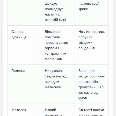
швидко
пагони, краї
пошкоджує
крони
листя на
окремій гілці
Старша
Більша, з
На листі, гілках,
гусениця
помітним
поруч із
червонуватим
місцями
горбом і
об'їдання
контрастним
малюнком
Лялечка
Нерухома
Захищені
стадія перед
місця, рослинні
виходом
рештки або
метелика
ґрунтовий шар
залежно від
умов
Метелик
Нічний
Світлові пастки
метелик із
або випадкові