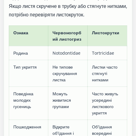
Якщо листя скручене в трубку або стягнуте нитками,
потрібно перевіряти листокруток.
Ознака
Червоногорб
Листокрутки
ий листогриз
Родина
Notodontidae
Tortricidae
Тип укриття
Не типове
Листки часто
скручування
стягнуті
листка
нитками
Поведінка
Можуть
Часто живуть
молодих
живитися
усередині
гусениць
групами
листкового
укриття
Пошкодження
Відкрите
Об'їдання
об'їдання і
всередині