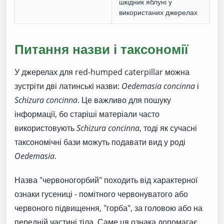
шкідник яблуні у
використаних джерелах
Питання назви і таксономії
У джерелах для red-humped caterpillar можна
зустріти дві латинські назви:
Oedemasia concinna
і
Schizura concinna
. Це важливо для пошуку
інформації, бо старіші матеріали часто
використовують
Schizura concinna
, тоді як сучасні
таксономічні бази можуть подавати вид у роді
Oedemasia
.
Назва "червоногорбий" походить від характерної
ознаки гусениці - помітного червонуватого або
червоного підвищення, "горба", за головою або на
передній частині тіла. Саме ця ознака допомагає