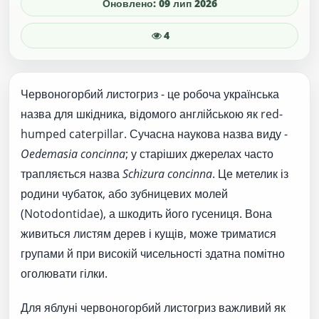
Оновлено: 09 лип 2026
4
Червоногорбий листогриз - це робоча українська
назва для шкідника, відомого англійською як red-
humped caterpillar. Сучасна наукова назва виду -
Oedemasia concinna
; у старіших джерелах часто
трапляється назва
Schizura concinna
. Це метелик із
родини чубаток, або зубницевих молей
(Notodontidae), а шкодить його гусениця. Вона
живиться листям дерев і кущів, може триматися
групами й при високій чисельності здатна помітно
оголювати гілки.
Для яблуні червоногорбий листогриз важливий як