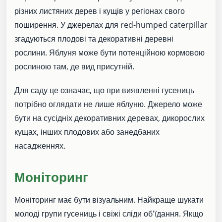
різних листяних дерев і кущів у регіонах свого
поширення. У джерелах для red-humped caterpillar
згадуються плодові та декоративні деревні
рослини. Яблуня може бути потенційною кормовою
рослиною там, де вид присутній.
Для саду це означає, що при виявленні гусениць
потрібно оглядати не лише яблуню. Джерело може
бути на сусідніх декоративних деревах, дикорослих
кущах, інших плодових або занедбаних
насадженнях.
Моніторинг
Моніторинг має бути візуальним. Найкраще шукати
молоді групи гусениць і свіжі сліди об'їдання. Якщо