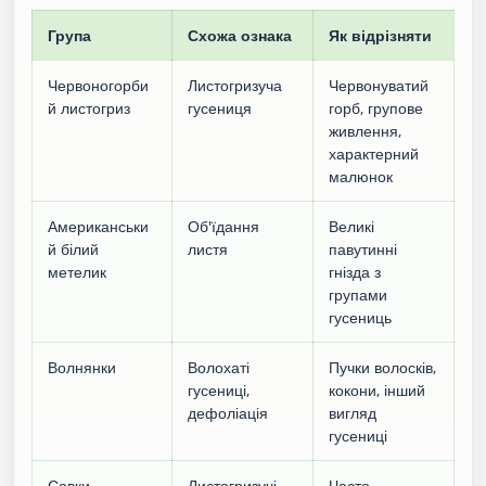
Група
Схожа ознака
Як відрізняти
Червоногорби
Листогризуча
Червонуватий
й листогриз
гусениця
горб, групове
живлення,
характерний
малюнок
Американськи
Об'їдання
Великі
й білий
листя
павутинні
метелик
гнізда з
групами
гусениць
Волнянки
Волохаті
Пучки волосків,
гусениці,
кокони, інший
дефоліація
вигляд
гусениці
Совки
Листогризучі
Часто