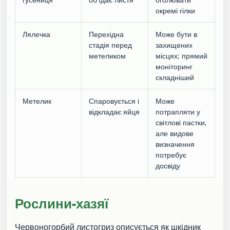
окремі гілки
Лялечка
Перехідна
Може бути в
стадія перед
захищених
метеликом
місцях; прямий
моніторинг
складніший
Метелик
Спаровується і
Може
відкладає яйця
потрапляти у
світлові пастки,
але видове
визначення
потребує
досвіду
Рослини-хазяї
Червоногорбий листогриз описується як шкідник