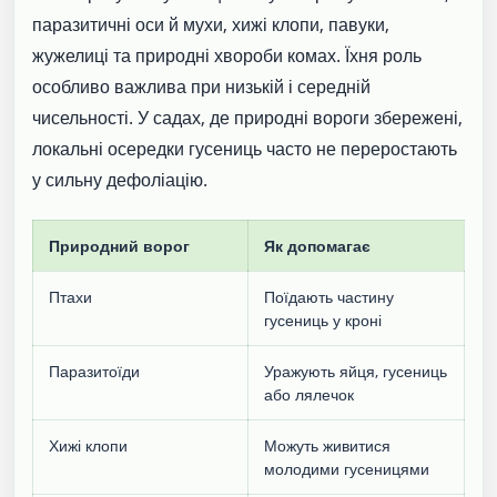
паразитичні оси й мухи, хижі клопи, павуки,
жужелиці та природні хвороби комах. Їхня роль
особливо важлива при низькій і середній
чисельності. У садах, де природні вороги збережені,
локальні осередки гусениць часто не переростають
у сильну дефоліацію.
Природний ворог
Як допомагає
Птахи
Поїдають частину
гусениць у кроні
Паразитоїди
Уражують яйця, гусениць
або лялечок
Хижі клопи
Можуть живитися
молодими гусеницями