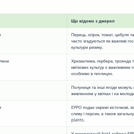
Що відомо з джерел
и
Перець, огірок, томат, цибуля та
часто згадуються як важливі го
культури ризику.
слини
Хризантема, гербера, троянда т
квіткових культур є важливими 
особливо в теплицях.
Полуниця та інші ягоди можуть
живленням у квітках і на молод
и
EPPO подає окремі кісточкові, з
сливу і персик, а також загальну
plants.
У використаній host-таблиці E