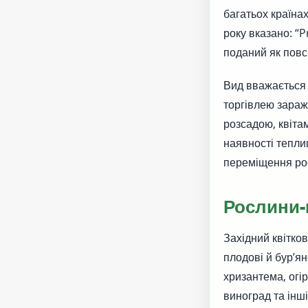
багатьох країна
року вказано: “P
поданий як пов
Вид вважається 
торгівлею зара
розсадою, квіта
наявності теплиц
переміщення ро
Рослини-
Західний квітков
плодові й бур’я
хризантема, огір
виноград та інш