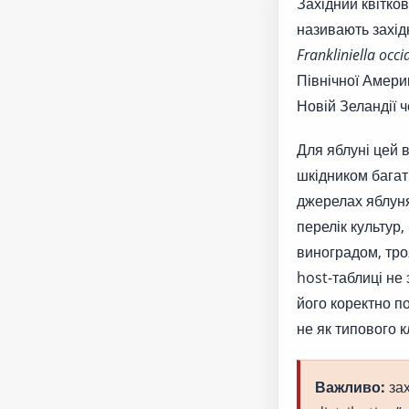
Західний квітко
називають захід
Frankliniella occi
Північної Америк
Новій Зеландії 
Для яблуні цей 
шкідником багат
джерелах яблуня
перелік культур,
виноградом, тро
host-таблиці не
його коректно по
не як типового 
Важливо:
зах