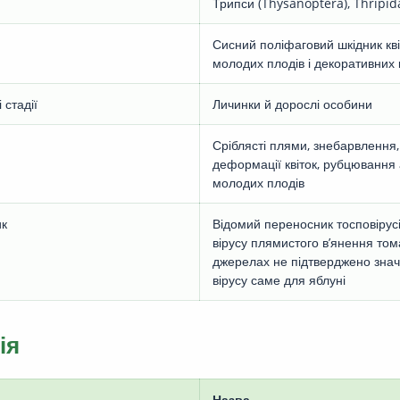
Трипси (Thysanoptera), Thripid
Сисний поліфаговий шкідник квіт
молодих плодів і декоративних 
 стадії
Личинки й дорослі особини
Сріблясті плями, знебарвлення,
деформації квіток, рубцювання 
молодих плодів
ик
Відомий переносник тосповірусі
вірусу плямистого в’янення том
джерелах не підтверджено знач
вірусу саме для яблуні
ія
Назва