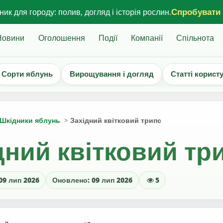
Спробувати
ик для городу: полив, догляд і історія рослин.
Новини
Оголошення
Події
Компанії
Спільнота
Сорти яблунь
Вирощування і догляд
Статті корист
Шкідники яблунь
Західний квітковий трипс
дний квітковий тр
09 лип 2026
Оновлено: 09 лип 2026
5