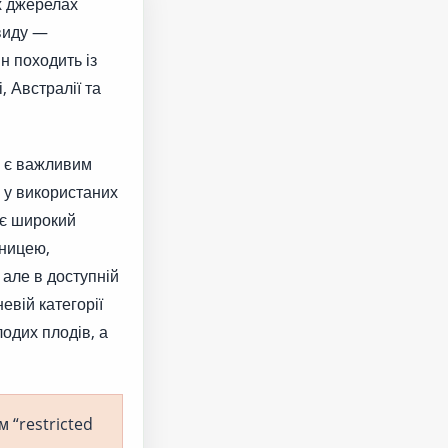
х джерелах
 виду —
ін походить із
, Австралії та
с є важливим
е у використаних
ує широкий
уницею,
але в доступній
невій категорії
лодих плодів, а
м “restricted