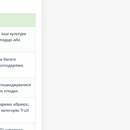
 інші культури
сподарі або
а багато
господарями,
 пошкоджуватися
их плодах.
окрема абрикос,
 категорію fruit
PPO окремого