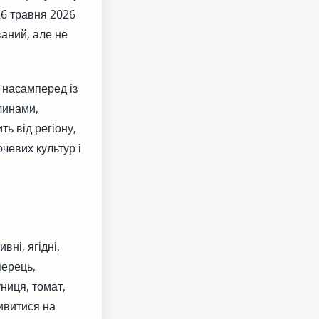
26 травня 2026
ваний, але не
 насамперед із
линами,
ь від регіону,
очевих культур і
вні, ягідні,
перець,
униця, томат,
ивитися на