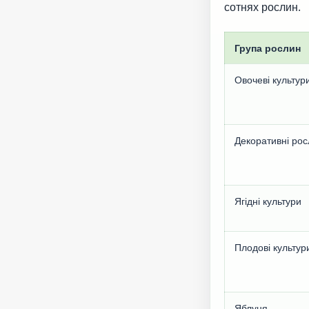
сотнях рослин.
Група рослин
Овочеві культур
Декоративні ро
Ягідні культури
Плодові культур
Яблуня