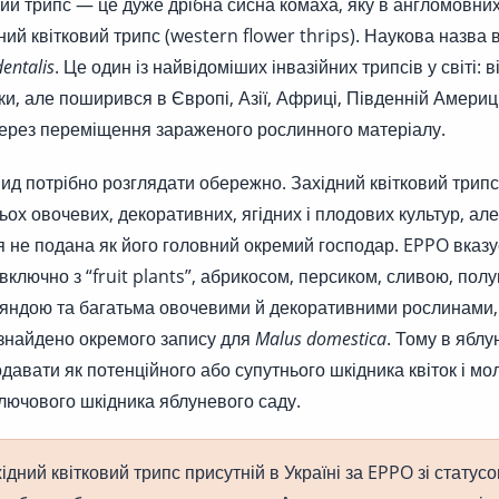
вий трипс — це дуже дрібна сисна комаха, яку в англомовни
ний квітковий трипс (western flower thrips). Наукова назва
dentalis
. Це один із найвідоміших інвазійних трипсів у світі: в
и, але поширився в Європі, Азії, Африці, Південній Америці
через переміщення зараженого рослинного матеріалу.
вид потрібно розглядати обережно. Західний квітковий трип
ьох овочевих, декоративних, ягідних і плодових культур, ал
 не подана як його головний окремий господар. EPPO вказ
 включно з “fruit plants”, абрикосом, персиком, сливою, пол
яндою та багатьма овочевими й декоративними рослинами, 
 знайдено окремого запису для
Malus domestica
. Тому в яблу
давати як потенційного або супутнього шкідника квіток і мо
ключового шкідника яблуневого саду.
ідний квітковий трипс присутній в Україні за EPPO зі статусо