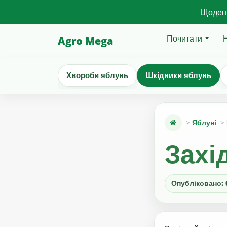
Щоденн
Почитати
Agro Mega
Хвороби яблунь
Шкідники яблунь
Яблуні
Захі
Опубліковано: 