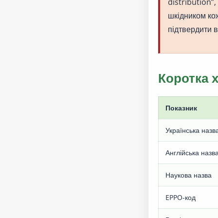
distribution”
шкідником кож
підтвердити в
Коротка 
Показник
Українська назв
Англійська назв
Наукова назва
EPPO-код