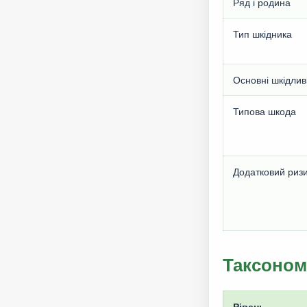
Ряд і родина
Тип шкідника
Основні шкідливі
Типова шкода
Додатковий риз
Таксоном
Рівень