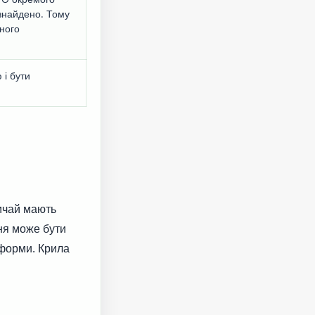
знайдено. Тому
ного
 і бути
вичай мають
ня може бути
 форми. Крила