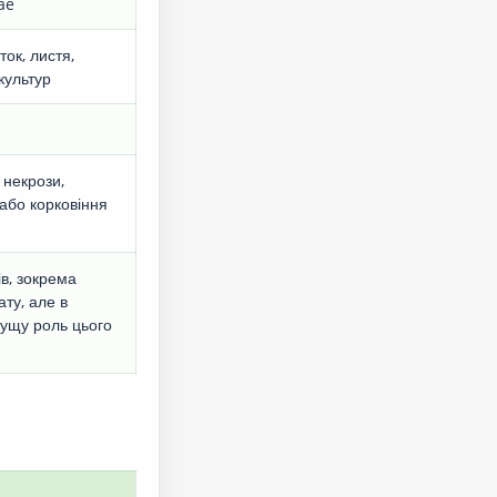
ae
ок, листя,
культур
 некрози,
або корковіння
в, зокрема
ату, але в
ущу роль цього