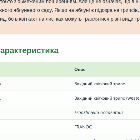
, тобто з обмеженим поширенням. Але це не означає, що він
ного яблуневого саду. Якщо на яблуні є підозра на трипсів,
ид, бо в квітках і на листках можуть траплятися різні види тр
характеристика
Опис
а
Західний квітковий трипс
а
Західний квітковий трипс (weste
Frankliniella occidentalis
FRANOC