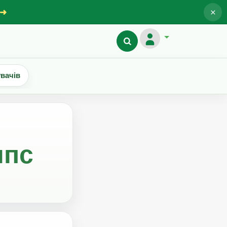
×
 ➜
увачів
ипс