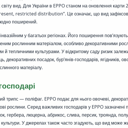
х світу вид. Для України в EPPO станом на оновлення карти 
resent, restricted distribution”. Це означає, що вид зафіксо
сюдно поширений.
інвазійним у багатьох регіонах. Його поширення пов’язують
женим рослинним матеріалом, особливо декоративними рос
ми й тепличними культурами. У відкритому саду ризик залежит
ь, декоративних посадок, бур’янів-господарів, ягідників, ов
слинного матеріалу.
господарі
ий трипс — поліфаг. EPPO подає для нього овочеві, декорати
нові рослини. Серед важливих господарів у EPPO зазначені 
ок, гербера, люцерна, абрикос, слива, персик, троянда, пол
і культури. У джерелах також часто згадують, що вид може ж