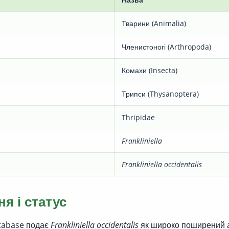
Тварини (Animalia)
Членистоногі (Arthropoda)
Комахи (Insecta)
Трипси (Thysanoptera)
Thripidae
Frankliniella
Frankliniella occidentalis
я і статус
tabase подає
Frankliniella occidentalis
як широко поширений а