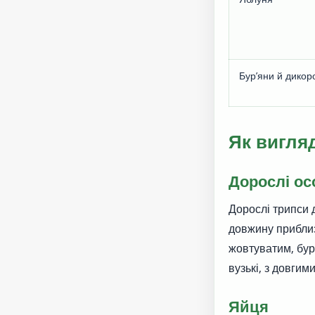
Бур’яни й дикор
Як вигля
Дорослі о
Дорослі трипси д
довжину приблиз
жовтуватим, бур
вузькі, з довги
Яйця