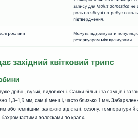
запису для
Malus domestica
не 
роль на яблуні потребує локаль
підтвердження.
ослі рослини
Можуть підтримувати популяцію
резервуаром між культурами.
дає західний квітковий трипс
собини
уже дрібні, вузькі, видовжені. Самки більші за самців і заз
но 1,3–1,9 мм; самці менші, часто близько 1 мм. Забарвлен
им або темнішим, залежно від статі, сезону, температури й
ми бахромчастими волосками по краях.