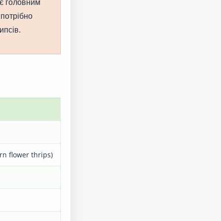
 є головним
 потрібно
ипсів.
rn flower thrips)