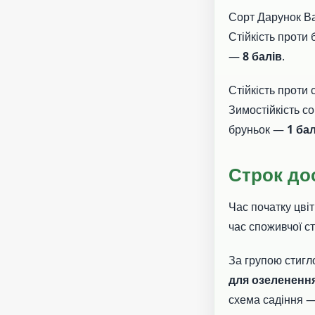
Сорт Дарунок Вал
Стійкість проти
—
8 балів
.
Стійкість проти
Зимостійкість с
бруньок —
1 ба
Строк до
Час початку цві
час споживчої с
За групою стигл
для озелененн
схема садіння 