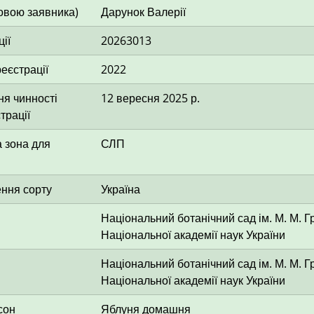
овою заявника)
Дарунок Валерії
ії
20263013
еєстрації
2022
я чинності
12 вересня 2025 р.
трації
 зона для
СЛП
ення сорту
Україна
Національний ботанічний сад ім. М. М. 
Національної академії наук України
Національний ботанічний сад ім. М. М. 
Національної академії наук України
сон
Яблуня домашня