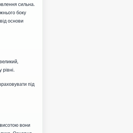
рвлення сильна.
ижнього боку
від основи
 великий,
 рівні.
враховувати під
 висотою вони