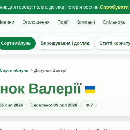
Спробувати
ик для городу: полив, догляд і історія рослин.
Новини
Оголошення
Події
Компанії
Спільнота
Сорти яблунь
Вирощування і догляд
Статті корист
Сорти яблунь
Дарунок Валерії
нок Валерії
05 лип 2026
Оновлено: 05 лип 2026
7