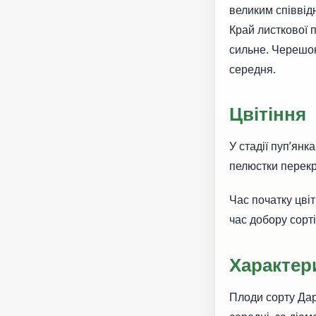
великим співвід
Край листкової 
сильне. Черешок
середня.
Цвітіння
У стадії пуп’янк
пелюстки перекр
Час початку цві
час добору сорт
Характер
Плоди сорту Дар