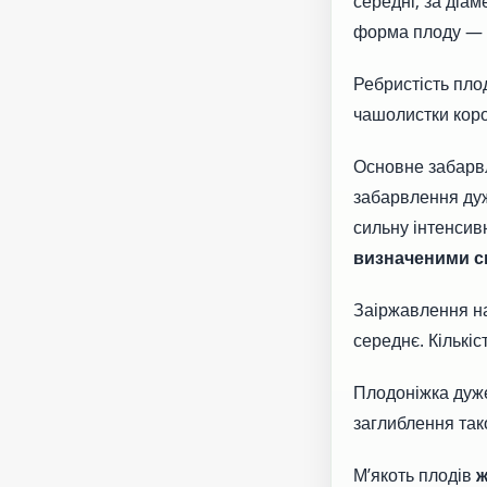
середні, за діа
форма плоду —
Ребристість плод
чашолистки корот
Основне забарвл
забарвлення ду
сильну інтенсив
визначеними с
Заіржавлення на
середнє. Кількіс
Плодоніжка дуже
заглиблення так
М’якоть плодів
ж