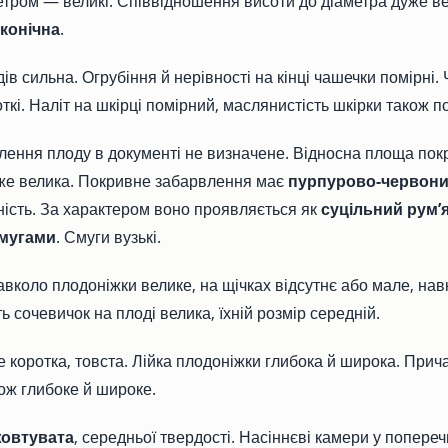
метром — великі. Співвідношення висоти до діаметра дуже в
конічна
.
ів сильна. Огрубіння й нерівності на кінці чашечки помірні.
кі. Наліт на шкірці помірний, маслянистість шкірки також п
ення плоду в документі не визначене. Відносна площа пок
же велика. Покривне забарвлення має
пурпурово-червоний
ність. За характером воно проявляється як
суцільний рум’я
мугами
. Смуги вузькі.
вколо плодоніжки велике, на щічках відсутнє або мале, на
ть сочевичок на плоді велика, їхній розмір середній.
 коротка, товста. Лійка плодоніжки глибока й широка. При
ож глибоке й широке.
овтувата
, середньої твердості. Насіннєві камери у попереч