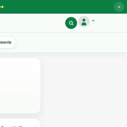
×
 ➜
увачів