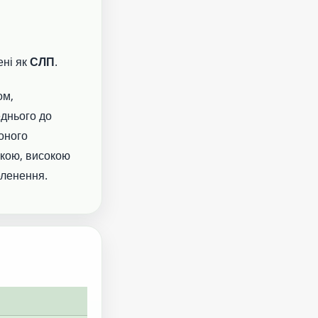
ені як
СЛП
.
ом,
еднього до
оного
нкою, високою
еленення.