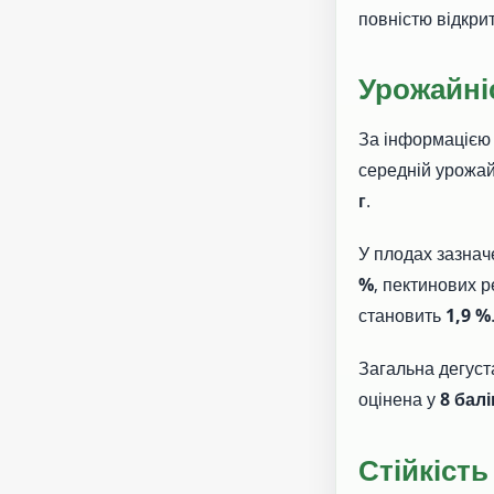
повністю відкрит
Урожайніс
За інформацією 
середній урожа
г
.
У плодах зазнач
%
, пектинових 
становить
1,9 %
Загальна дегуст
оцінена у
8 балі
Стійкість