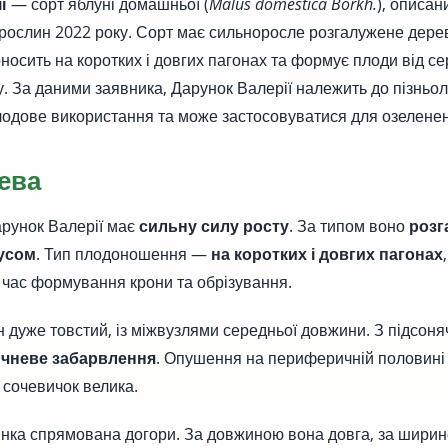
ї
— сорт яблуні домашньої (
Malus domestica Borkh.
), описан
 рослин 2022 року. Сорт має сильноросле розгалужене дере
оносить на коротких і довгих пагонах та формує плоди від с
у. За даними заявника, Дарунок Валерії належить до пізньол
плодове використання та може застосовуватися для озелене
ева
рунок Валерії має
сильну силу росту
. За типом воно
розг
тусом
. Тип плодоношення —
на коротких і довгих пагонах
 час формування крони та обрізування.
н дуже товстий, із міжвузлями середньої довжини. З підсоня
ичневе забарвлення
. Опушення на периферичній половині
ь сочевичок велика.
нка спрямована догори. За довжиною вона довга, за ширин