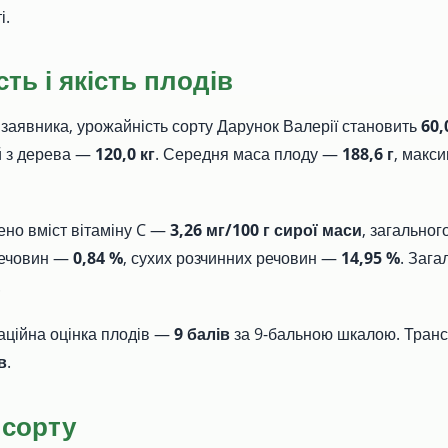
і.
ть і якість плодів
заявника, урожайність сорту Дарунок Валерії становить
60,
й з дерева —
120,0 кг
. Середня маса плоду —
188,6 г
, макс
ено вміст вітаміну C —
3,26 мг/100 г сирої маси
, загально
речовин —
0,84 %
, сухих розчинних речовин —
14,95 %
. Зага
.
аційна оцінка плодів —
9 балів
за 9-бальною шкалою. Транс
в
.
 сорту