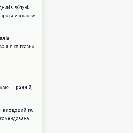
дників яблуні.
, проти моніліозу
алів
.
зання квіткових
рожаю —
ранній
,
 —
плодовий та
екомендована