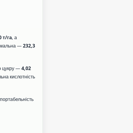
0 т/га
, а
имальна —
232,3
го цукру —
4,02
льна кислотність
портабельність