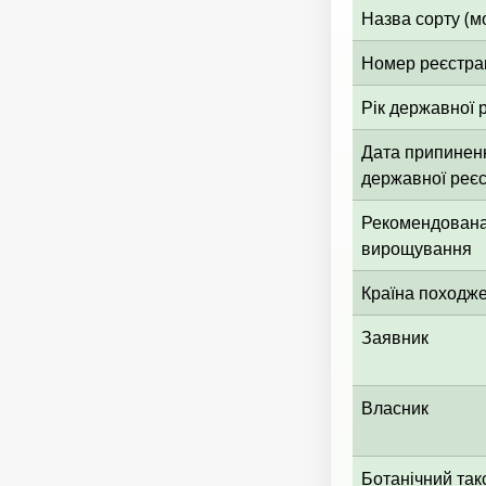
Назва сорту (м
Номер реєстрац
Рік державної р
Дата припиненн
державної реєс
Рекомендована
вирощування
Країна походж
Заявник
Власник
Ботанічний так