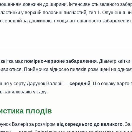
ношенням довжини до ширини. Інтенсивність зеленого заба
пластинки у верхній половині пилчастий, тип 1. Опушення н
 середній за довжиною, площа антоціанового забарвлення 
а квітка має
помірно-червоне забарвлення
. Діаметр квітки
иваються. Приймочки відносно пиляків розміщені на одному
тіння у сорту Дарунок Валерії —
середній
. Цю ознаку варто 
ів-запилювачів у саду.
истика плодів
унок Валерії за розміром
від середнього до великого
. За