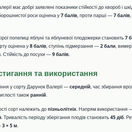
ерії має добрі заявлені показники стійкості до хвороб і шкі
 борошнистої роси оцінена у
7 балів
, проти парші —
7 балів
 сірої попелиці яблуні та яблуневої плодожерки становить
7 б
орту оцінена у
8 балів
, ступінь підмерзання —
2 бали
, вимер
л
. Стійкість до посухи —
9 балів
.
стигання та використання
тіння у сорту Дарунок Валерії —
середній
, час збирання в
тиглості також
ранній
.
ості сорт належить до
пізньолітніх
. Напрям використання
я
. Тривалість періоду зберігання плодів становить
45 діб
. Р
—
3 × 5 м
.