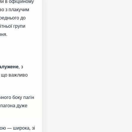
ий в офіційному
во з плакучим
ереднього до
ітньої групи
ння.
алужене
, з
, що важливо
чного боку пагін
 пагона дуже
ою — широка, зі