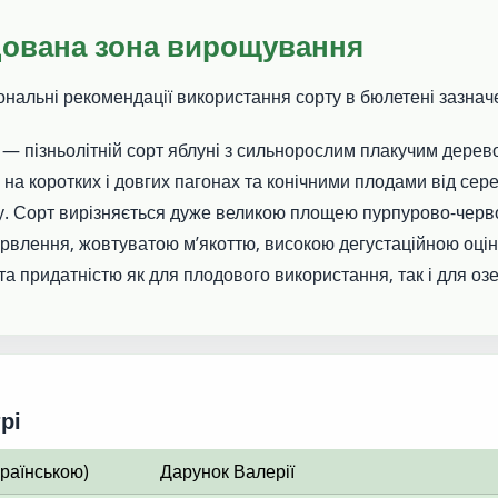
ована зона вирощування
зональні рекомендації використання сорту в бюлетені зазнач
 — пізньолітній сорт яблуні з сильнорослим плакучим дерев
а коротких і довгих пагонах та конічними плодами від сер
у. Сорт вирізняється дуже великою площею пурпурово-черв
рвлення, жовтуватою м’якоттю, високою дегустаційною оці
та придатністю як для плодового використання, так і для оз
рі
країнською)
Дарунок Валерії