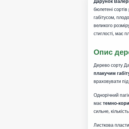
Дарунок Валері
бюлетені сортів
габітусом, плод
великого розмір
стиглості, має 
Опис дер
Дерево сорту Да
плакучим габі
враховувати під
Однорічний пагі
має
темно-кор
сильне, кількіст
Листкова пласти