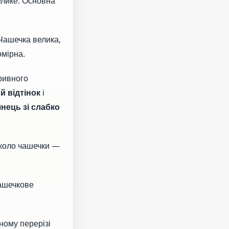
елике. Основна
 Чашечка велика,
омірна.
ривного
 відтінок
і
нець зі слабко
вколо чашечки —
чашечкове
ному перерізі