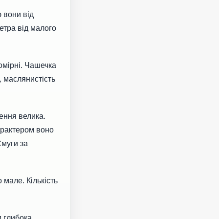
ю вони від
етра від малого
помірні. Чашечка
, маслянистість
ення велика.
характером воно
Смуги за
 мале. Кількість
 глибока,