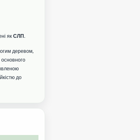
ені як
СЛП
.
логим деревом,
о основного
аявленою
йкістю до