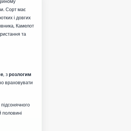
ційному
зи. Сорт має
отких і довгих
явника, Камелот
ористання та
не
, з
розлогим
во враховувати
 підсонячного
й половині