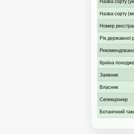
Назва сорту (у
Назва сорту (м
Номер реєстрац
Рік державної р
Рекомендована
Країна походж
Заявник
Власник
Селекціонер
Ботанічний так