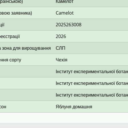
країнською)
Камелот
овою заявника)
Camelot
ії
2025263008
еєстрації
2026
 зона для вирощування
СЛП
ення сорту
Чехія
Інститут експериментальної ботані
Інститут експериментальної ботані
Інститут експериментальної ботані
сон
Яблуня домашня