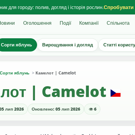
Спробувати
ик для городу: полив, догляд і історія рослин.
Новини
Оголошення
Події
Компанії
Спільнота
Сорти яблунь
Вирощування і догляд
Статті корист
Сорти яблунь
Камелот | Camelot
лот | Camelot
05 лип 2026
Оновлено: 05 лип 2026
6