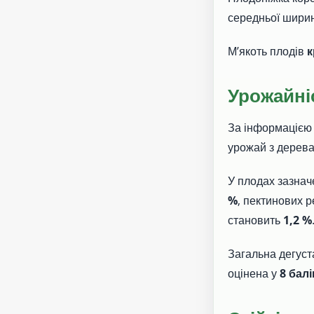
середньої ширин
М’якоть плодів
к
Урожайніс
За інформацією 
урожай з дерев
У плодах зазнач
%
, пектинових 
становить
1,2 %
Загальна дегуст
оцінена у
8 балі