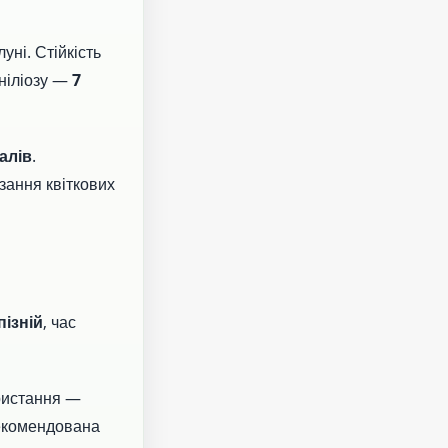
уні. Стійкість
оніліозу —
7
алів
.
зання квіткових
пізній
, час
ристання —
екомендована