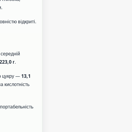
.
овністю відкриті.
а середній
223,0 г
.
го цукру —
13,1
на кислотність
портабельність