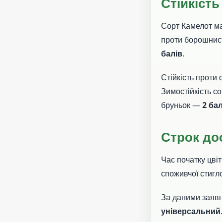
Стійкість
Сорт Камелот має
проти борошнист
балів
.
Стійкість проти
Зимостійкість с
бруньок —
2 ба
Строк до
Час початку цві
споживчої стигл
За даними заявн
універсальний