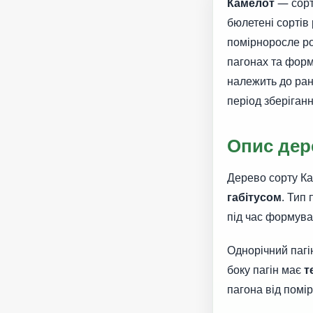
Камелот
— сорт
бюлетені сортів
помірноросле ро
пагонах та форм
належить до ран
період зберіганн
Опис дер
Дерево сорту К
габітусом
. Тип
під час формува
Однорічний пагі
боку пагін має
т
пагона від помір