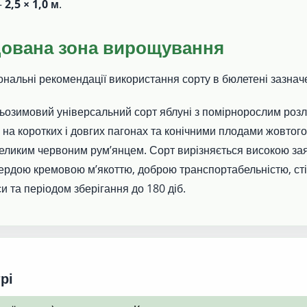
—
2,5 × 1,0 м
.
ована зона вирощування
зональні рекомендації використання сорту в бюлетені зазнач
озимовий універсальний сорт яблуні з помірнорослим роз
а коротких і довгих пагонах та конічними плодами жовтог
еликим червоним рум’янцем. Сорт вирізняється високою з
ердою кремовою м’якоттю, доброю транспортабельністю, сті
и та періодом зберігання до 180 діб.
рі