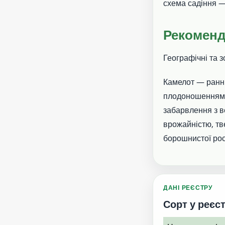
схема садіння 
Рекоменд
Географічні та 
Камелот — раннь
плодоношенням н
забарвлення з в
врожайністю, тв
борошнистої рос
ДАНІ РЕЄСТРУ
Сорт у реєст