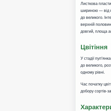
Листкова пласти
шириною — від в
до великого. Ін
верхній половин
довгий, площа а
Цвітіння
У стадії пуп’янк
до великого, ро
одному рівні.
Час початку цві
добору сортів-з
Характер