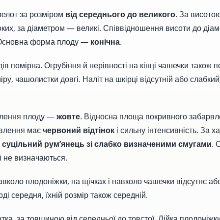
мелот за розміром
від середнього до великого
. За висото
оких, за діаметром — великі. Співвідношення висоти до діам
 Основна форма плоду —
конічна
.
ів помірна. Огрубіння й нерівності на кінці чашечки також 
ру, чашолистки довгі. Наліт на шкірці відсутній або слабкий
влення плоду —
жовте
. Відносна площа покривного забарвл
влення має
червоний відтінок
і сильну інтенсивність. За 
к
суцільний рум’янець зі слабко визначеними смугами
. 
 не визначаються.
вколо плодоніжки, на щічках і навколо чашечки відсутнє або
ді середня, їхній розмір також середній.
тка, за товщиною від середньої до товстої. Лійка плодоніжки