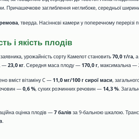
и. Причашечкове заглиблення неглибоке, середньої ширини
ремова
, тверда. Насіннєві камери у поперечному перерізі п
ть і якість плодів
заявника, урожайність сорту Камелот становить
70,0 т/га
, 
а —
23,0 кг
. Середня маса плоду —
170,0 г
, максимальна —
ено вміст вітаміну C —
11,0 мг/100 г сирої маси
, загально
речовин —
0,6 %
, сухих розчинних речовин —
14,3 %
. Загаль
.
аційна оцінка плодів —
7 балів
за 9-бальною шкалою. Транс
в
.