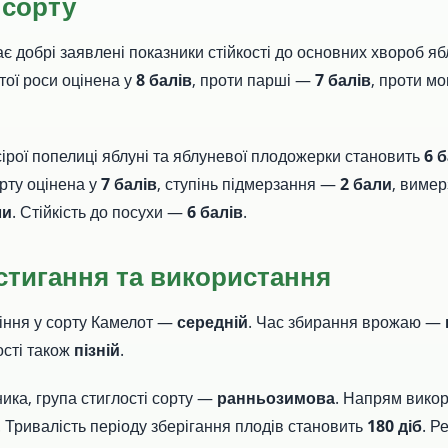
 сорту
 добрі заявлені показники стійкості до основних хвороб ябл
ої роси оцінена у
8 балів
, проти парші —
7 балів
, проти м
 сірої попелиці яблуні та яблуневої плодожерки становить
6 б
орту оцінена у
7 балів
, ступінь підмерзання —
2 бали
, вимер
ли
. Стійкість до посухи —
6 балів
.
стигання та використання
тіння у сорту Камелот —
середній
. Час збирання врожаю —
ості також
пізній
.
ика, група стиглості сорту —
ранньозимова
. Напрям вико
. Тривалість періоду зберігання плодів становить
180 діб
. Р