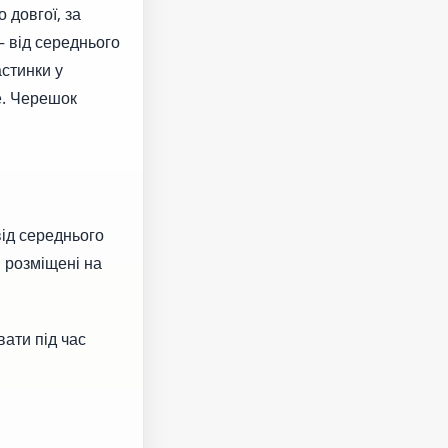
 довгої, за
 від середнього
астинки у
е. Черешок
від середнього
 розміщені на
вати під час