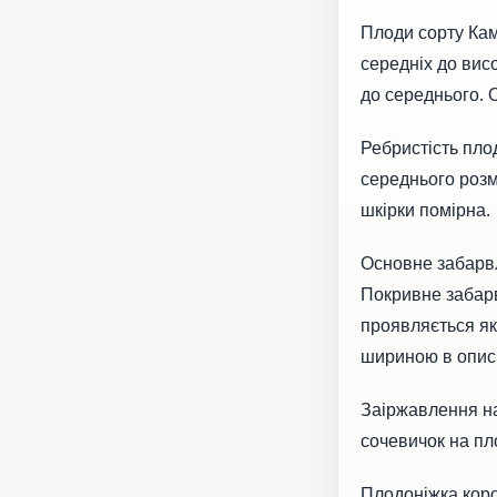
Плоди сорту Ка
середніх до вис
до середнього.
Ребристість плод
середнього розмі
шкірки помірна.
Основне забар
Покривне забар
проявляється я
шириною в описі
Заіржавлення на
сочевичок на пло
Плодоніжка коро