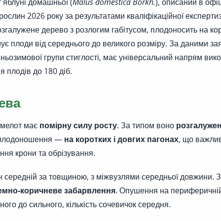
 яблуні домашньої (
Malus domestica Borkh.
), описаний в офі
 рослин 2026 року за результатами кваліфікаційної експерти
згалужене дерево з розлогим габітусом, плодоносить на кор
ує плоди від середнього до великого розміру. За даними за
ньозимової групи стиглості, має універсальний напрям вик
я плодів до 180 діб.
ева
амелот має
помірну силу росту
. За типом воно
розгалуже
 плодоношення —
на коротких і довгих пагонах
, що важли
ння крони та обрізування.
н середній за товщиною, з міжвузлями середньої довжини. З
емно-коричневе забарвлення
. Опушення на периферичні
ного до сильного, кількість сочевичок середня.