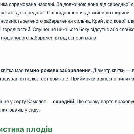
нка спрямована назовні. За довжиною вона від середньої до
узької до середньої. Співвідношення довжини до ширини —
тенсивність зеленого забарвлення сильна. Край листкової пл
і городчастий. Опушення нижнього боку відсутнє або слабк
нтоціанового забарвлення від основи мала.
а квітка має
темно-рожеве забарвлення
. Діаметр квітки — 
зташування пелюсток проміжне. Приймочки відносно пиляків
тіння у сорту Камелот —
середній
. Цю ознаку варто врахову
апилювачів у саду.
истика плодів