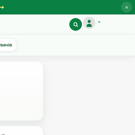
×
 ➜
увачів