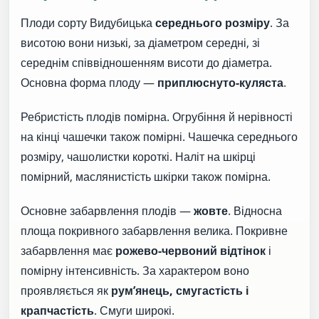
Плоди сорту Видубицька
середнього розміру
. За
висотою вони низькі, за діаметром середні, зі
середнім співвідношенням висоти до діаметра.
Основна форма плоду —
приплюснуто-куляста
.
Ребристість плодів помірна. Огрубіння й нерівності
на кінці чашечки також помірні. Чашечка середнього
розміру, чашолистки короткі. Наліт на шкірці
помірний, маслянистість шкірки також помірна.
Основне забарвлення плодів —
жовте
. Відносна
площа покривного забарвлення велика. Покривне
забарвлення має
рожево-червоний відтінок
і
помірну інтенсивність. За характером воно
проявляється як
рум’янець, смугастість і
крапчастість
. Смуги широкі.