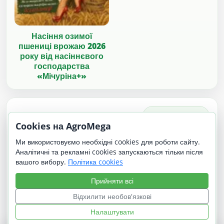
Насіння озимої
пшениці врожаю 2026
року від насіннєвого
господарства
«Мічуріна+»
Цікавинки на додачу
↻
Інші варіанти
Cookies на AgroMega
Ми використовуємо необхідні cookies для роботи сайту.
Аналітичні та рекламні cookies запускаються тільки після
вашого вибору.
Політика cookies
Прийняти всі
Відхилити необов'язкові
Налаштувати