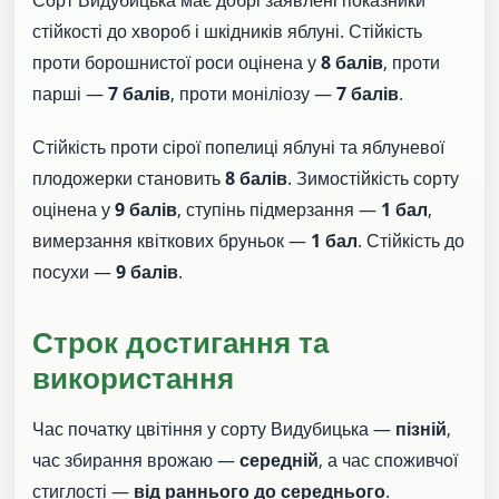
стійкості до хвороб і шкідників яблуні. Стійкість
проти борошнистої роси оцінена у
8 балів
, проти
парші —
7 балів
, проти моніліозу —
7 балів
.
Стійкість проти сірої попелиці яблуні та яблуневої
плодожерки становить
8 балів
. Зимостійкість сорту
оцінена у
9 балів
, ступінь підмерзання —
1 бал
,
вимерзання квіткових бруньок —
1 бал
. Стійкість до
посухи —
9 балів
.
Строк достигання та
використання
Час початку цвітіння у сорту Видубицька —
пізній
,
час збирання врожаю —
середній
, а час споживчої
стиглості —
від раннього до середнього
.