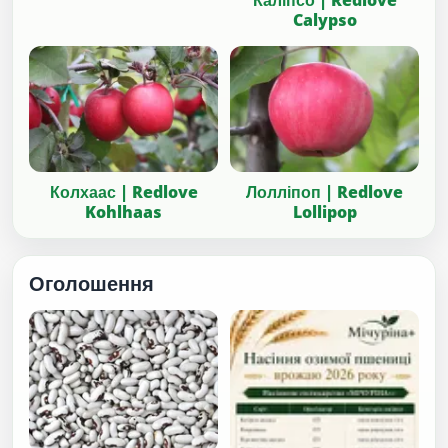
Каліпсо | Redlove
Calypso
Колхаас | Redlove
Лолліпоп | Redlove
Kohlhaas
Lollipop
Оголошення