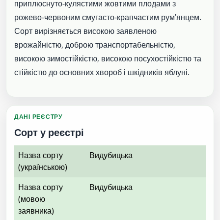
приплюснуто-кулястими жовтими плодами з
рожево-червоним смугасто-крапчастим рум’янцем.
Сорт вирізняється високою заявленою
врожайністю, доброю транспортабельністю,
високою зимостійкістю, високою посухостійкістю та
стійкістю до основних хвороб і шкідників яблуні.
ДАНІ РЕЄСТРУ
Сорт у реєстрі
Назва сорту
Видубицька
(українською)
Назва сорту
Видубицька
(мовою
заявника)