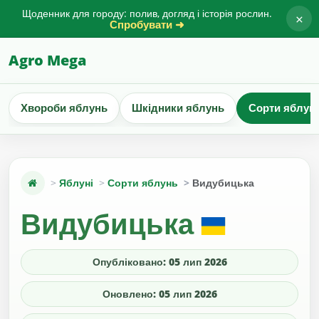
Щоденник для городу: полив, догляд і історія рослин.
×
Спробувати ➜
Agro Mega
Хвороби яблунь
Шкідники яблунь
Сорти яблун
Яблуні
Сорти яблунь
Видубицька
Видубицька
Опубліковано: 05 лип 2026
Оновлено: 05 лип 2026