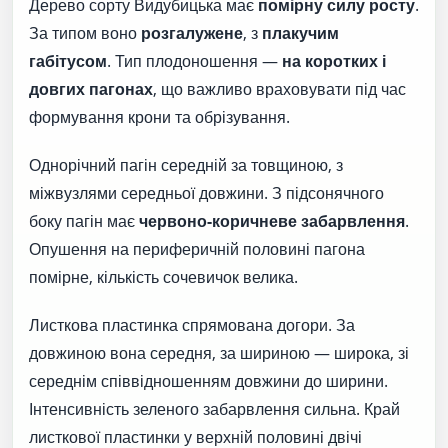
Дерево сорту Видубицька має
помірну силу росту
.
За типом воно
розгалужене
, з
плакучим
габітусом
. Тип плодоношення —
на коротких і
довгих пагонах
, що важливо враховувати під час
формування крони та обрізування.
Однорічний пагін середній за товщиною, з
міжвузлями середньої довжини. З підсонячного
боку пагін має
червоно-коричневе забарвлення
.
Опушення на периферичній половині пагона
помірне, кількість сочевичок велика.
Листкова пластинка спрямована догори. За
довжиною вона середня, за шириною — широка, зі
середнім співвідношенням довжини до ширини.
Інтенсивність зеленого забарвлення сильна. Край
листкової пластинки у верхній половині двічі