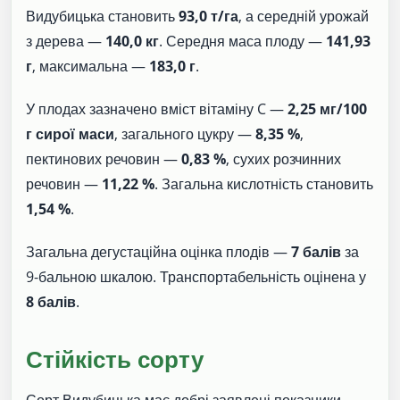
Видубицька становить
93,0 т/га
, а середній урожай
з дерева —
140,0 кг
. Середня маса плоду —
141,93
г
, максимальна —
183,0 г
.
У плодах зазначено вміст вітаміну C —
2,25 мг/100
г сирої маси
, загального цукру —
8,35 %
,
пектинових речовин —
0,83 %
, сухих розчинних
речовин —
11,22 %
. Загальна кислотність становить
1,54 %
.
Загальна дегустаційна оцінка плодів —
7 балів
за
9-бальною шкалою. Транспортабельність оцінена у
8 балів
.
Стійкість сорту
Сорт Видубицька має добрі заявлені показники