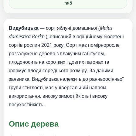
5
Видубицька
— сорт яблуні домашньої (
Malus
domestica Borkh.
), описаний в офіційному бюлетені
сортів рослин 2021 року. Сорт має помірноросле
розгалужене дерево з плакучим габітусом,
плодоносить на коротких і довгих пагонах та
формує плоди середнього розміру. За даними
заявника, Видубицька належить до ранньоосінньої
групи стиглості, має універсальний напрям
використання, високу зимостійкість і високу
посухостійкість.
Опис дерева