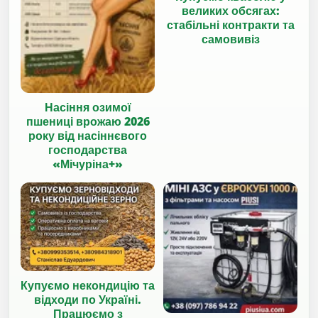
великих обсягах:
стабільні контракти та
самовивіз
Насіння озимої
пшениці врожаю 2026
року від насіннєвого
господарства
«Мічуріна+»
Купуємо некондицію та
відходи по Україні.
Працюємо з