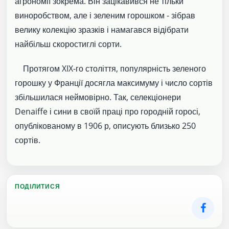
агрономії зокрема. Він зацікавився не тільки
виноробством, але і зеленим горошком - зібрав
велику колекцію зразків і намагався відібрати
найбільш скоростиглі сорти.
Протягом XIX-го століття, популярність зеленого
горошку у Франції досягла максимуму і число сортів
збільшилася неймовірно. Так, селекціонери
Denaiffe і сини в своїй праці про городній горосі,
опублікованому в 1906 р, описують близько 250
сортів.
ПОДІЛИТИСЯ