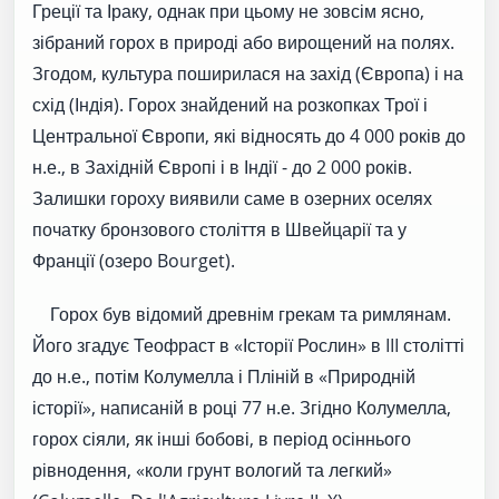
Греції та Іраку, однак при цьому не зовсім ясно,
зібраний горох в природі або вирощений на полях.
Згодом, культура поширилася на захід (Європа) і на
схід (Індія). Горох знайдений на розкопках Трої і
Центральної Європи, які відносять до 4 000 років до
н.е., в Західній Європі і в Індії - до 2 000 років.
Залишки гороху виявили саме в озерних оселях
початку бронзового століття в Швейцарії та у
Франції (озеро Bourget).
Горох був відомий древнім грекам та римлянам.
Його згадує Теофраст в «Історії Рослин» в III столітті
до н.е., потім Колумелла і Пліній в «Природній
історії», написаній в році 77 н.е. Згідно Колумелла,
горох сіяли, як інші бобові, в період осіннього
рівнодення, «коли грунт вологий та легкий»