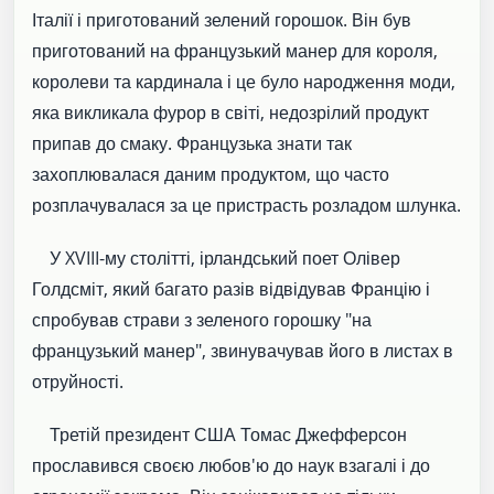
Італії і приготований зелений горошок. Він був
приготований на французький манер для короля,
королеви та кардинала і це було народження моди,
яка викликала фурор в світі, недозрілий продукт
припав до смаку. Французька знати так
захоплювалася даним продуктом, що часто
розплачувалася за це пристрасть розладом шлунка.
У XVIII-му столітті, ірландський поет Олівер
Голдсміт, який багато разів відвідував Францію і
спробував страви з зеленого горошку "на
французький манер", звинувачував його в листах в
отруйності.
Третій президент США Томас Джефферсон
прославився своєю любов'ю до наук взагалі і до