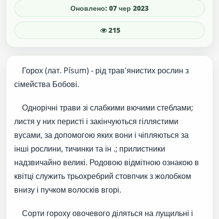
Оновлено: 07 чер 2023
215
Горох (лат. Písum) - рід трав'янистих рослин з
сімейства Бобові.
Однорічні трави зі слабкими вючими стеблами;
листя у них перисті і закінчуються гіллястими
вусами, за допомогою яких вони і чіпляються за
інші рослини, тичинки та ін .; прилистники
надзвичайно великі. Родовою відмітною ознакою в
квітці служить трьохребрий стовпчик з жолобком
внизу і пучком волосків вгорі.
Сорти гороху овочевого діляться на лущильні і