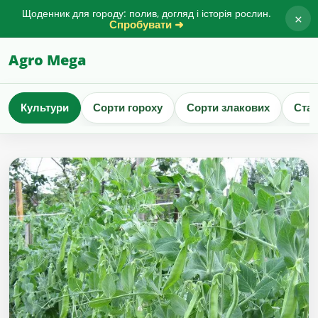
Щоденник для городу: полив, догляд і історія рослин.
×
Спробувати ➜
Agro Mega
Культури
Сорти гороху
Сорти злакових
Стат