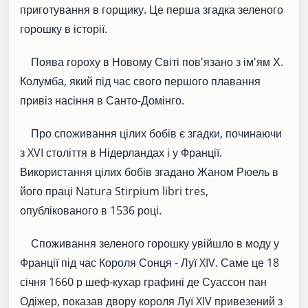
приготування в горщику. Це перша згадка зеленого
горошку в історії.
Поява гороху в Новому Світі пов'язано з ім'ям Х.
Колумба, який під час свого першого плавання
привіз насіння в Санто-Домінго.
Про споживання цілих бобів є згадки, починаючи
з XVI століття в Нідерландах і у Франції.
Використання цілих бобів згадано Жаном Рюель в
його праці Natura Stirpium libri tres,
опублікованого в 1536 році.
Споживання зеленого горошку увійшло в моду у
Франції під час Короля Сонця - Луї XIV. Саме це 18
січня 1660 р шеф-кухар графині де Суассон пан
Одіжер, показав двору короля Луї XIV привезений з