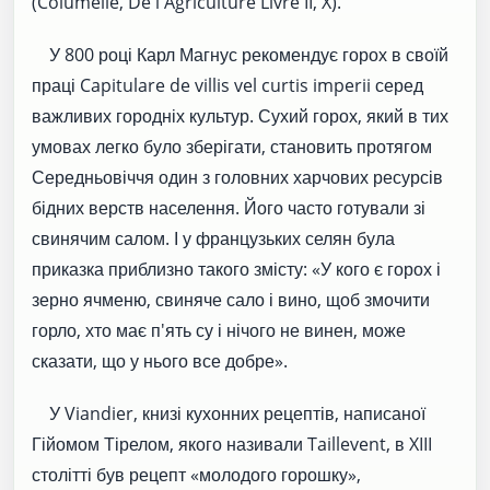
(Columelle, De l'Agriculture Livre II, X).
У 800 році Карл Магнус рекомендує горох в своїй
праці Capitulare de villis vel curtis imperii серед
важливих городніх культур. Сухий горох, який в тих
умовах легко було зберігати, становить протягом
Середньовіччя один з головних харчових ресурсів
бідних верств населення. Його часто готували зі
свинячим салом. І у французьких селян була
приказка приблизно такого змісту: «У кого є горох і
зерно ячменю, свиняче сало і вино, щоб змочити
горло, хто має п'ять су і нічого не винен, може
сказати, що у нього все добре».
У Viandier, книзі кухонних рецептів, написаної
Гійомом Тірелом, якого називали Taillevent, в XIII
столітті був рецепт «молодого горошку»,