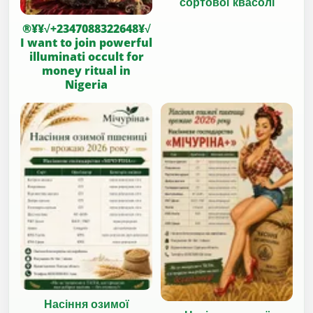
сортової квасолі
®¥¥√+2347088322648¥√
I want to join powerful
illuminati occult for
money ritual in
Nigeria
Насіння озимої