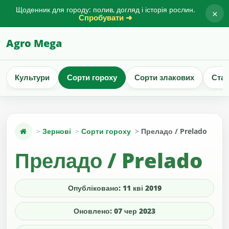
Щоденник для городу: полив, догляд і історія рослин.
×
Спробувати ➜
Agro Mega
Культури
Сорти гороху
Сорти злакових
Стат
Зернові
Сорти гороху
Преладо / Prelado
Преладо / Prelado
Опубліковано: 11 кві 2019
Оновлено: 07 чер 2023