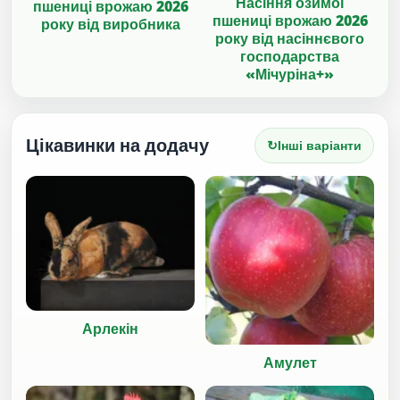
Насіння озимої
пшениці врожаю 2026
пшениці врожаю 2026
року від виробника
року від насіннєвого
господарства
«Мічуріна+»
Цікавинки на додачу
↻
Інші варіанти
Арлекін
Амулет