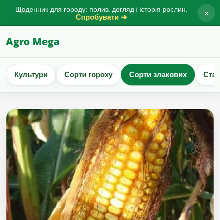
Щоденник для городу: полив, догляд і історія рослин.
×
Спробувати ➜
Agro Mega
Культури
Сорти гороху
Сорти злакових
Стат