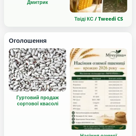
Дмитрик
Твіді КС / Tweedi CS
Оголошення
Гуртовий продаж
сортової квасолі
Насіння озимої