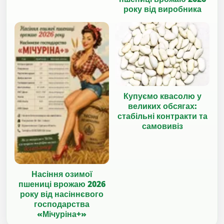
року від виробника
Купуємо квасолю у
великих обсягах:
стабільні контракти та
самовивіз
Насіння озимої
пшениці врожаю 2026
року від насіннєвого
господарства
«Мічуріна+»