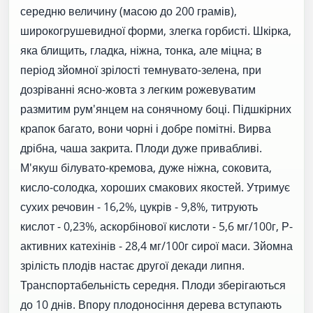
середню величину (масою до 200 грамів),
широкогрушевидної форми, злегка горбисті. Шкірка,
яка блищить, гладка, ніжна, тонка, але міцна; в
період зйомної зрілості темнувато-зелена, при
дозріванні ясно-жовта з легким рожевуватим
размитим рум'янцем на сонячному боці. Підшкірних
крапок багато, вони чорні і добре помітні. Вирва
дрібна, чаша закрита. Плоди дуже привабливі.
М'якуш білувато-кремова, дуже ніжна, соковита,
кисло-солодка, хороших смакових якостей. Утримує
сухих речовин - 16,2%, цукрів - 9,8%, титрують
кислот - 0,23%, аскорбінової кислоти - 5,6 мг/100г, Р-
активних катехінів - 28,4 мг/100г сирої маси. Зйомна
зрілість плодів настає другої декади липня.
Транспортабельність середня. Плоди зберігаються
до 10 днів. Впору плодоносіння дерева вступають