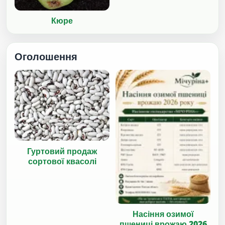
Кюре
Оголошення
Гуртовий продаж
сортової квасолі
Насіння озимої
пшениці врожаю 2026