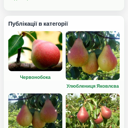
Публікації в категорії
Червонобока
Улюблениця Яковлєва