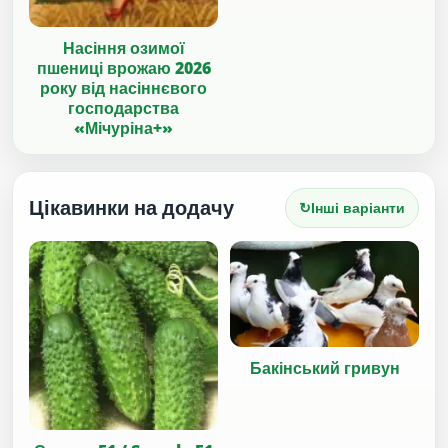
Насіння озимої
пшениці врожаю 2026
року від насіннєвого
господарства
«Мічуріна+»
Цікавинки на додачу
↻
Інші варіанти
Бакінський гривун