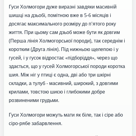
Гуси Холмогори дуже виразні завдяки масивній
шишці на дзьобі, помітною вже в 5-6 місяців і
досягає максимального розміру до п'ятого року
життя. При цьому сам дзьоб може бути як довгим
(Перша лінія Холмогорської породи), так середнім і
коротким (Друга лінія). Під нижньою щелепою і у
гусей, і у гусок відростає «підборіддя», через що
здається, що у гусей Холмогорської породи коротка
шия. Між ніг у птиці є одна, дві або три шкірні
складки, а тулуб - масивний, широкий, з довгими
крилами, товстою шиєю і глибокими добре
розвиненими грудьми.
Гуси Холмогори можуть мати як біле, так і сіре або
сіро-рябе забарвлення.