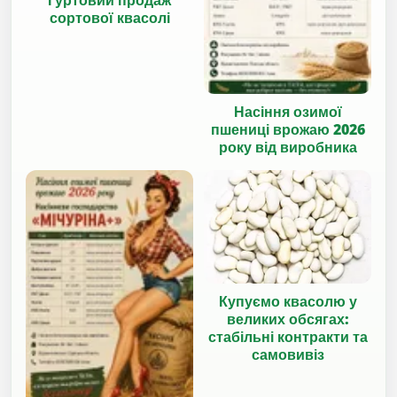
Гуртовий продаж
сортової квасолі
Насіння озимої
пшениці врожаю 2026
року від виробника
Купуємо квасолю у
великих обсягах:
стабільні контракти та
самовивіз