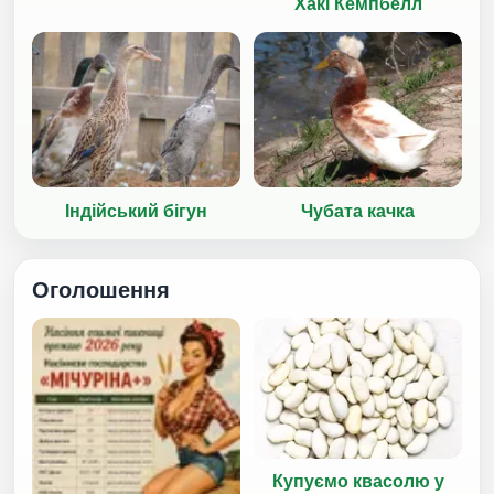
Хакі Кемпбелл
Індійський бігун
Чубата качка
Оголошення
Купуємо квасолю у