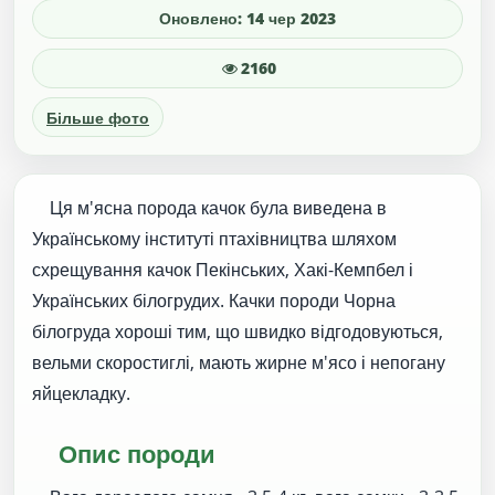
Оновлено: 14 чер 2023
2160
Більше фото
Ця м'ясна порода качок була виведена в
Українському інституті птахівництва шляхом
схрещування качок Пекінських, Хакі-Кемпбел і
Українських білогрудих. Качки породи Чорна
білогруда хороші тим, що швидко відгодовуються,
вельми скоростиглі, мають жирне м'ясо і непогану
яйцекладку.
Опис породи