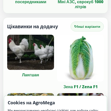
Міні АЗС, єврокуб 1000
посередниками
літрів
Цікавинки на додачу
↻
Інші варіанти
Лангшан
Зена F1 / Zena F1
Cookies на AgroMega
Ми використовуємо необхідні cookies для роботи сайту.