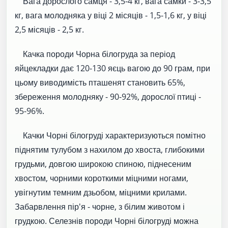
Вага дорослого самця - 3,5-4 кг, вага самки - 3-3,5
кг, вага молодняка у віці 2 місяців - 1,5-1,6 кг, у віці
2,5 місяців - 2,5 кг.
Качка породи Чорна білогруда за період
яйцекладки дає 120-130 яєць вагою до 90 грам, при
цьому виводимість пташенят становить 65%,
збереження молодняку ​​- 90-92%, дорослої птиці -
95-96%.
Качки Чорні білогруді характеризуються помітно
піднятим тулубом з нахилом до хвоста, глибокими
грудьми, довгою широкою спиною, піднесеним
хвостом, чорними короткими міцними ногами,
увігнутим темним дзьобом, міцними крилами.
Забарвлення пір'я - чорне, з білим животом і
грудкою. Селезнів породи Чорні білогруді можна