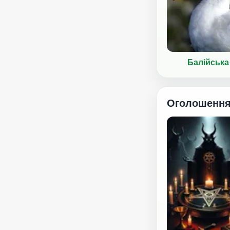
Балійська
Оголошенн