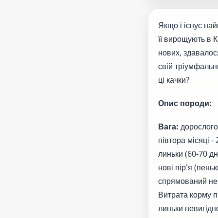
Якщо і існує най
її вирощують в К
нових, здавалос
свій тріумфальни
ці качки?
Опис породи:
Вага:
дорослого 
півтора місяці -
линьки (60-70 д
нові пір'я (пень
спрямований не 
Витрата корму п
линьки невигідн