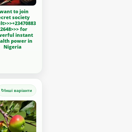
 want to join
ecret society
lt>>>+23470883
22648>>> for
erful instant
alth power in
Nigeria
↻
Інші варіанти