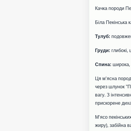
Качка породи Пек
Біла Пекінська 
Тулуб:
подовжен
Груди:
глибокі, 
Спина:
широка, 
Ця м'ясна пород
через шлунок "П
вагу. З інтенси
прискорене диха
М'ясо пекінськи
жиру), забійна в