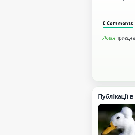
0
Comments
Логін
приєдна
Публікації в