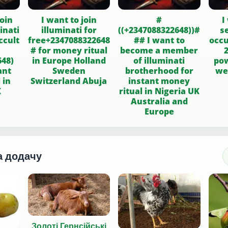
oin
I want to join
#
I
inati
illuminati for
((+2347088322648))#
s
ccult
free+2347088322648
## I want to
occu
# for money ritual
become a member
648)
in Europe Holland
of illuminati
pow
Sweden
brotherhood for
we
 in
Switzerland Abuja
instant money
K
ritual in Nigeria UK
Australia and
Europe
а додачу
Золоті Гернсійські