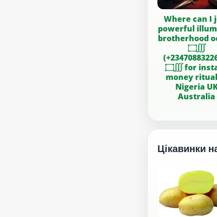
Where can I j
powerful illum
brotherhood o
۝∭
(+2347088322
۝∭ for instant
money ritual
Nigeria U
Australia
Цікавинки н