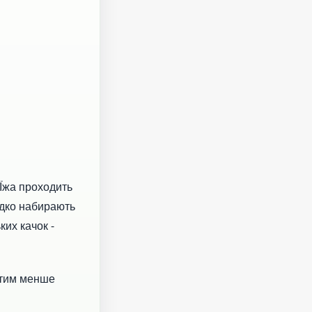
Їжа проходить
идко набирають
ких качок -
- тим менше