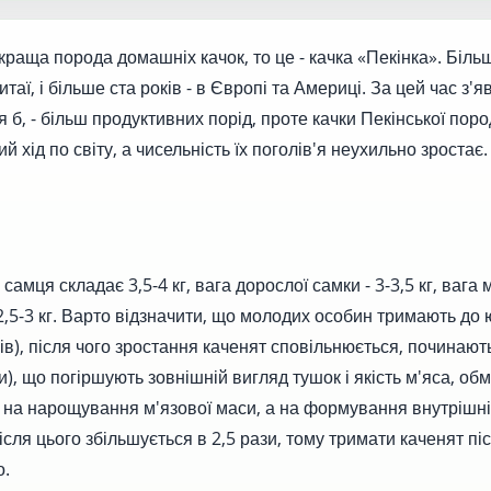
краща порода домашніх качок, то це - качка «Пекінка». Більш
итаї, і більше ста років - в Європі та Америці. За цей час з
я б, - більш продуктивних порід, проте качки Пекінської по
й хід по світу, а чисельність їх поголів'я неухильно зростає
самця складає 3,5-4 кг, вага дорослої самки - 3-3,5 кг, вага
 2,5-3 кг. Варто відзначити, що молодих особин тримають до
нів), після чого зростання каченят сповільнюється, починаю
ки), що погіршують зовнішній вигляд тушок і якість м'яса, об
на нарощування м'язової маси, а на формування внутрішніх
ісля цього збільшується в 2,5 рази, тому тримати каченят п
о.