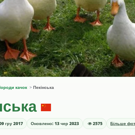
Породи качок
Пекінська
нська
09 гру 2017
Оновлено: 13 чер 2023
2575
Більше фо