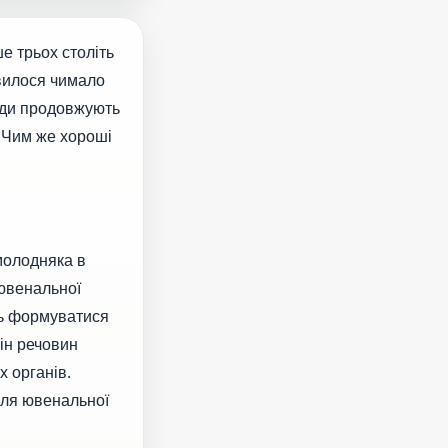
е трьох століть
'явилося чимало
роди продовжують
. Чим же хороші
 молодняка в
 ювенальної
ть формуватися
мін речовин
 органів.
ісля ювенальної