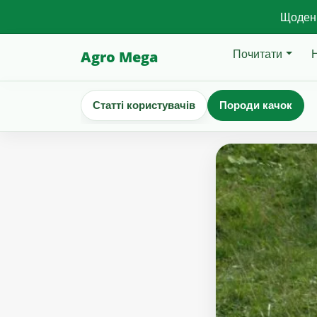
Щоденн
Почитати
Agro Mega
Статті користувачів
Породи качок