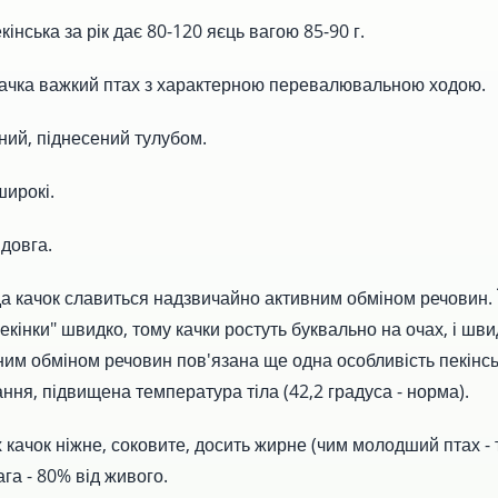
інська за рік дає 80-120 яєць вагою 85-90 г.
качка важкий птах з характерною перевалювальною ходою.
ий, піднесений тулубом.
широкі.
довга.
а качок славиться надзвичайно активним обміном речовин. 
екінки" швидко, тому качки ростуть буквально на очах, і шв
вним обміном речовин пов'язана ще одна особливість пекінсь
ння, підвищена температура тіла (42,2 градуса - норма).
х качок ніжне, соковите, досить жирне (чим молодший птах 
ага - 80% від живого.