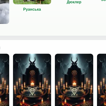
Дюклер
Руанська
я