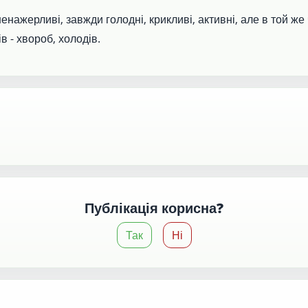
ненажерливі, завжди голодні, крикливі, активні, але в той же ч
в - хвороб, холодів.
Публікація корисна?
Так
Ні