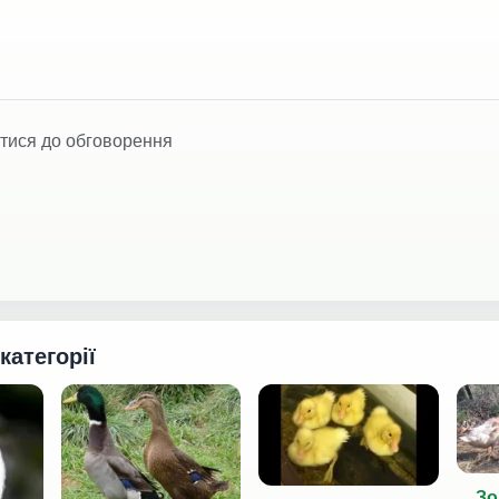
тися до обговорення
 категорії
Зо