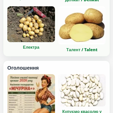
Електра
Талент / Talent
Оголошення
Купуємо квасолю у