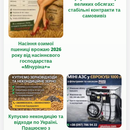
великих обсягах:
стабільні контракти та
самовивіз
Насіння озимої
пшениці врожаю 2026
року від насіннєвого
господарства
«Мічуріна+»
Купуємо некондицію та
відходи по Україні.
Працюємо з