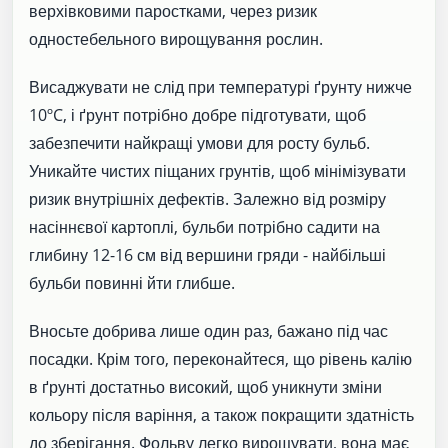
верхівковими паростками, через ризик
одностебельного вирощування рослин.
Висаджувати не слід при температурі ґрунту нижче
10ºC, і ґрунт потрібно добре підготувати, щоб
забезпечити найкращі умови для росту бульб.
Уникайте чистих піщаних грунтів, щоб мінімізувати
ризик внутрішніх дефектів. Залежно від розміру
насіннєвої картоплі, бульби потрібно садити на
глибину 12-16 см від вершини гряди - найбільші
бульби повинні йти глибше.
Вносьте добрива лише один раз, бажано під час
посадки. Крім того, переконайтеся, що рівень калію
в ґрунті достатньо високий, щоб уникнути зміни
кольору після варіння, а також покращити здатність
до зберігання. Фольву легко вирощувати, вона має