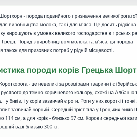
Шортхорн - порода подвийного призначення великої рогатої 
для виробництва молока, так і для м'яса. Це досить рідкісна
 яку вирощують в умовах великого господарства в гірських ра
в Греції. Поряд з виробництвом молока та м'яса, ця порода
я також для призовних потреб у рідній місцевості.
истика породи корів Грецька Шор
ороткорога - це невеликі за розмірами тварини і є іберійсь
о-русявого до темно-коричневого кольору, схожі на Албанію т
і у биків, і у корів зазвичай є роги. Роги у них короткі і тонкі. 
копит зазвичай чорний. Середній зріст тіла у Грецьких биків
о 114 см, а для корів - близько 97 см. Корови середньої ваги
редній вазі близько 300 кг.