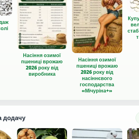
Куп
даж
вел
солі
стаб
т
Насіння озимої
Насіння озимої
пшениці врожаю
пшениці врожаю
2026 року від
2026 року від
виробника
насіннєвого
господарства
«Мічуріна+»
а додачу