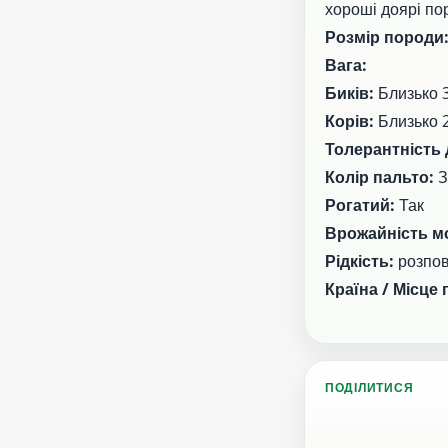
хороші доярі по
Розмір породи
Вага:
Биків:
Близько 3
Корів:
Близько 2
Толерантність 
Колір пальто:
З
Рогатий:
Так
Врожайність м
Рідкість:
розпо
Країна / Місце
ПОДІЛИТИСЯ