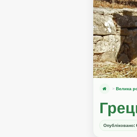
Велика р
Грец
Опубліковано: 