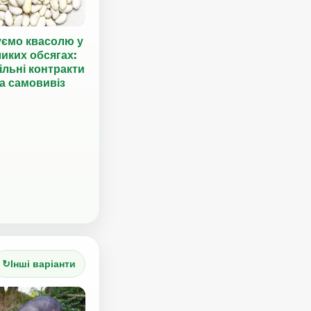
уємо квасолю у
иких обсягах:
ільні контракти
а самовивіз
↻
Інші варіанти