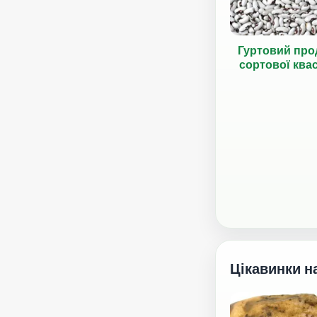
Гуртовий про
сортової ква
Цікавинки н