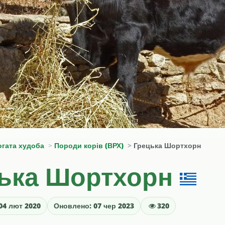
огата худоба
Породи корів (ВРХ)
Грецька Шортхорн
ька Шортхорн
04 лют 2020
Оновлено: 07 чер 2023
320