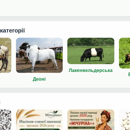
 категорії
Лакенвельдерська
Деоні
я