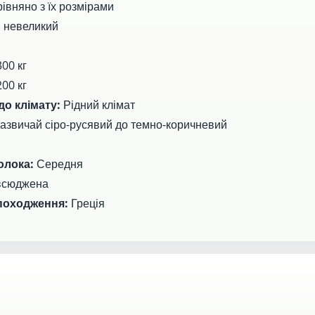
рівняно з їх розмірами
:
невеликий
00 кг
00 кг
до клімату:
Рідний клімат
азвичай сіро-русявий до темно-коричневий
олока:
Середня
всюджена
 походження:
Греція