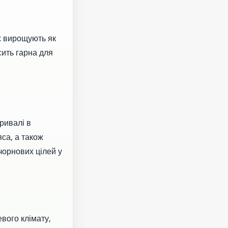
х вирощують як
сить гарна для
ривалі в
яса, а також
чорнових цілей у
вого клімату,