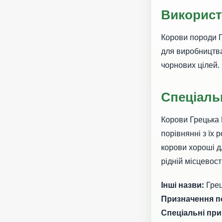
Використ
Корови породи Г
для виробництва
чорнових цілей.
Спеціаль
Корови Грецька 
порівнянні з їх 
корови хороші д
рідній місцевост
Інші назви:
Гре
Призначення п
Спеціальні при