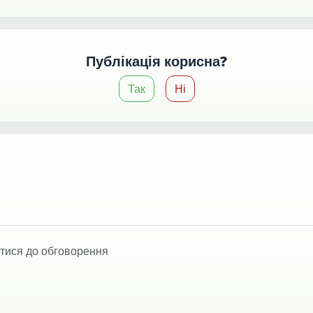
Публікація корисна?
Так
Ні
тися до обговорення