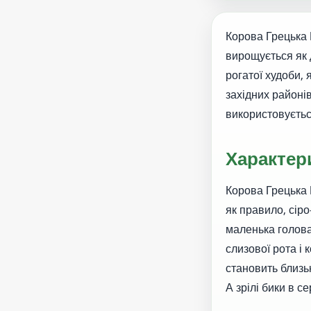
Корова Грецька 
вирощується як 
рогатої худоби,
західних районі
використовуєтьс
Характер
Корова Грецька К
як правило, сір
маленька голова, 
слизової рота і 
становить близьк
А зрілі бики в се