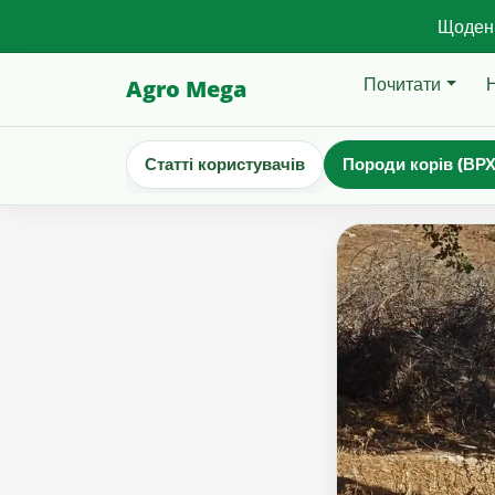
Щоденн
Почитати
Agro Mega
Статті користувачів
Породи корів (ВРХ