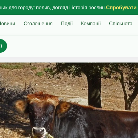
Спробувати
ик для городу: полив, догляд і історія рослин.
Новини
Оголошення
Події
Компанії
Спільнота
)