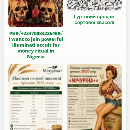
Гуртовий продаж
сортової квасолі
®¥¥√+2347088322648¥√
I want to join powerful
illuminati occult for
money ritual in
Nigeria