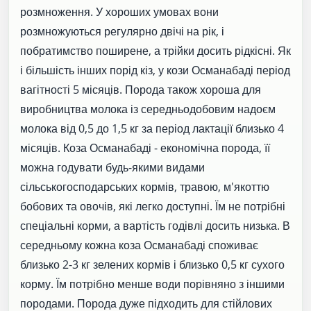
розмноження. У хороших умовах вони
розмножуються регулярно двічі на рік, і
побратимство поширене, а трійки досить рідкісні. Як
і більшість інших порід кіз, у кози Османабаді період
вагітності 5 місяців. Порода також хороша для
виробництва молока із середньодобовим надоєм
молока від 0,5 до 1,5 кг за період лактації близько 4
місяців. Коза Османабаді - економічна порода, її
можна годувати будь-якими видами
сільськогосподарських кормів, травою, м'якоттю
бобових та овочів, які легко доступні. Їм не потрібні
спеціальні корми, а вартість годівлі досить низька. В
середньому кожна коза Османабаді споживає
близько 2-3 кг зелених кормів і близько 0,5 кг сухого
корму. Їм потрібно менше води порівняно з іншими
породами. Порода дуже підходить для стійлових