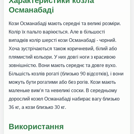
Османабаді
Кози Османабаді мають середні та великі розміри.
Колір їх пальто варіюється. Але в більшості
випадків колір шерсті кози Османабаді - чорний.
Хоча зустрічаються також коричневий, білий або
плямистий кольори. У них довгі ноги з красивою
зовнішністю. Вони мають середнє та довге вухо.
Більшість козлів рогаті (близько 90 відсотків), і вони
можуть бути рогатими або без рогів. Кози мають
маленьке вим'я та невеликі соски. В середньому
дорослий козел Османабаді набирає вагу близько
36 кг, а кози близько 30 кг.
Використання