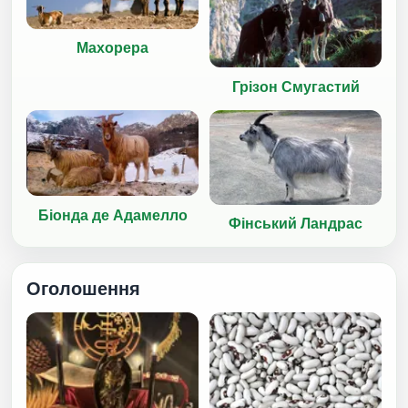
Махорера
Грізон Смугастий
Біонда де Адамелло
Фінський Ландрас
Оголошення