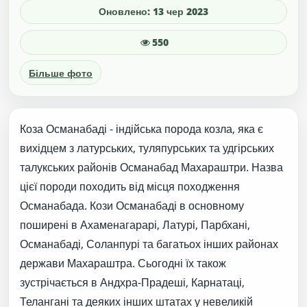
Оновлено: 13 чер 2023
550
Більше фото
Коза Османабаді - індійська порода козла, яка є
вихідцем з латурських, туляпурських та удгірських
талукських районів Османабад Махараштри. Назва
цієї породи походить від місця походження
Османабада. Кози Османабаді в основному
поширені в Ахаменагарарі, Латурі, Парбхані,
Османабаді, Соланпурі та багатьох інших районах
держави Махараштра. Сьогодні їх також
зустрічається в Андхра-Прадеші, Карнатаці,
Телангані та деяких інших штатах у невеликій