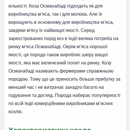
кількості. Коза Османабаді підходить як для
виробництва м'яса, так і для молока. Але їх
вирощують в основному для виробництва м'яса,
завдяки м’ясу їх найвищої якості. Серед
зареєстрованих порід коз в Індії велика потреба на
ринку м'яса Османабаді. Окрім м'яса хорошої
якості, ця порода також виробляє шкіру вищої
якості, яка має величезний попит на ринку. Козу
Османабаді називають фермерами справжньою
породою. Тому що це приносить більше прибутку за
менший час і не витрачає занадто багато на
годування та догляд. Порода набирає популярності
по всій Індії комерційними виробниками м'ясних
козлів.
Характеристики козла