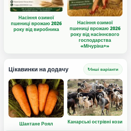
Насіння озимої
Насіння озимої
пшениці врожаю 2026
пшениці врожаю 2026
року від виробника
року від насіннєвого
господарства
«Мічуріна+»
Цікавинки на додачу
↻
Інші варіанти
Канарські острівні кози
Шантане Роял