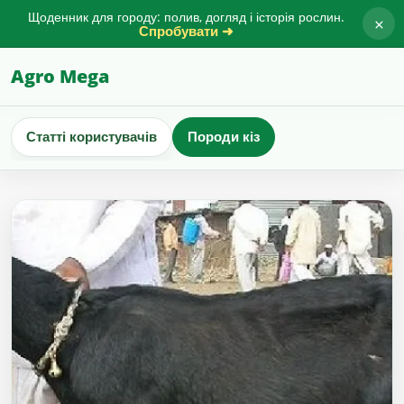
Щоденник для городу: полив, догляд і історія рослин.
×
Спробувати ➜
Agro Mega
Статті користувачів
Породи кіз