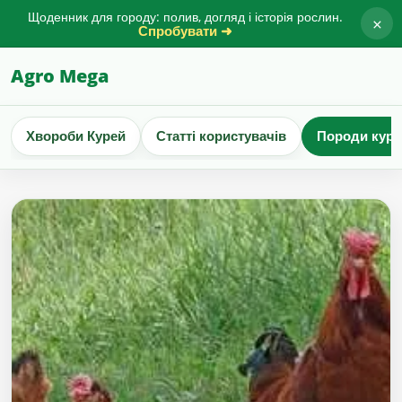
Щоденник для городу: полив, догляд і історія рослин.
×
Спробувати ➜
Agro Mega
Хвороби Курей
Статті користувачів
Породи куре