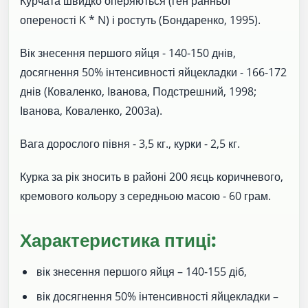
Курчата швидко оперяються (ген ранньої
опереності K * N) і ростуть (Бондаренко, 1995).
Вік знесення першого яйця - 140-150 днів,
досягнення 50% інтенсивності яйцекладки - 166-172
днів (Коваленко, Іванова, Подстрешний, 1998;
Іванова, Коваленко, 2003а).
Вага дорослого півня - 3,5 кг., курки - 2,5 кг.
Курка за рік зносить в районі 200 яєць коричневого,
кремового кольору з середньою масою - 60 грам.
Характеристика птиці:
вік знесення першого яйця – 140-155 діб,
вік досягнення 50% інтенсивності яйцекладки –