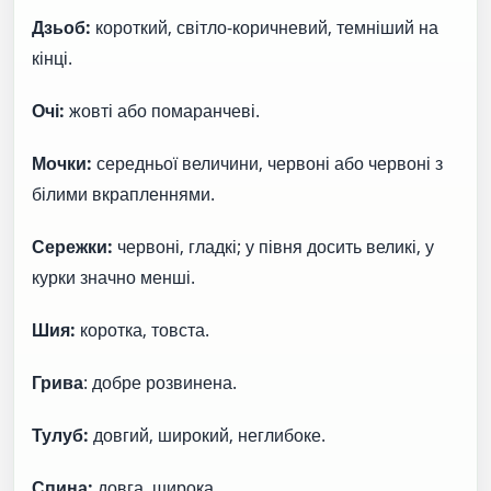
Дзьоб:
короткий, світло-коричневий, темніший на
кінці.
Очі:
жовті або помаранчеві.
Мочки:
середньої величини, червоні або червоні з
білими вкрапленнями.
Сережки:
червоні, гладкі; у півня досить великі, у
курки значно менші.
Шия:
коротка, товста.
Грива
: добре розвинена.
Тулуб:
довгий, широкий, неглибоке.
Спина:
довга, широка.