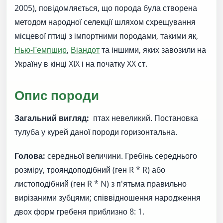
2005), повідомляється, що порода була створена
методом народної селекції шляхом схрещування
місцевої птиці з імпортними породами, такими як,
Нью-Гемпшир
,
Віандот
та іншими, яких завозили на
Україну в кінці XIX і на початку XX ст.
Опис породи
Загальний вигляд:
птах невеликий. Постановка
тулуба у курей даної породи горизонтальна.
Голова:
середньої величини. Гребінь середнього
розміру, трояндоподібний (ген R * R) або
листоподібний (ген R * N) з п'ятьма правильно
вирізаними зубцями; співвідношення народження
двох форм гребеня приблизно 8: 1.