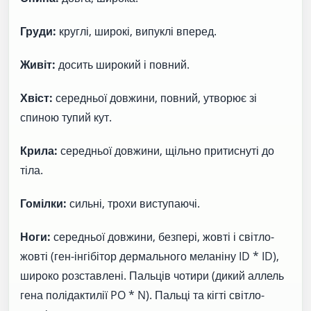
Груди:
круглі, широкі, випуклі вперед.
Живіт:
досить широкий і повний.
Хвіст:
середньої довжини, повний, утворює зі
спиною тупий кут.
Крила:
середньої довжини, щільно притиснуті до
тіла.
Гомілки:
сильні, трохи виступаючі.
Ноги:
середньої довжини, безпері, жовті і світло-
жовті (ген-інгібітор дермального меланіну ID * ID),
широко розставлені. Пальців чотири (дикий аллель
гена полідактилії PO * N). Пальці та кігті світло-