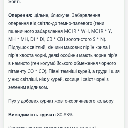
жовті.
Оперення:
щільне, блискуче. Забарвлення
оперення від світло-до темно-палевого (гени
пшеничного забарвлення MC1R * WH, MC1R * Y,
MH * MH, DI * DI, CB * CB і золотистого S * N).
Підпушок світлий, кінчики махових пір'їн крила і
пір'я хвоста чорні, деякі особини мають чорне пір'я
в намисто (ген колумбійського обмеження чорного
пігменту CO * CO). Півні темніші курей, а груди і шия
у них світліші, ніж у курей, косиця і хвіст чорні з
зеленим відливом.
Пух у добових курчат жовто-коричневого кольору.
Виводимість курчат:
80-83%.