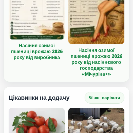
Насіння озимої
Насіння озимої
пшениці врожаю 2026
пшениці врожаю 2026
року від виробника
року від насіннєвого
господарства
«Мічуріна+»
Цікавинки на додачу
↻
Інші варіанти