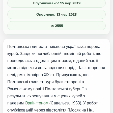
Опубліковано: 15 вер 2019
Оновлено: 13 чер 2023
2555
Полтавська глиниста - місцева українська порода
курей. Завдяки поглибленній племінній роботі, що
проводилась згодом з цим птахом, в даний час її
можна віднести до заводських порід. Час створення
невідомо, імовірно XIX ст. Припускають, що
Полтавські глинясті кури були створені в
Роменському повіті Полтавської губернії в
результаті схрещування місцевих курей з
палевим
Орпінгтоном
(Савельєв, 1953). У роботі,
опублікованій через півстоліття (Мосякiна і ін.,