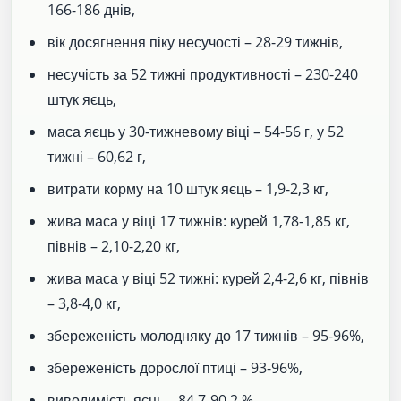
166-186 днів,
вік досягнення піку несучості – 28-29 тижнів,
несучість за 52 тижні продуктивності – 230-240
штук яєць,
маса яєць у 30-тижневому віці – 54-56 г, у 52
тижні – 60,62 г,
витрати корму на 10 штук яєць – 1,9-2,3 кг,
жива маса у віці 17 тижнів: курей 1,78-1,85 кг,
півнів – 2,10-2,20 кг,
жива маса у віці 52 тижні: курей 2,4-2,6 кг, півнів
– 3,8-4,0 кг,
збереженість молодняку до 17 тижнів – 95-96%,
збереженість дорослої птиці – 93-96%,
виводимість яєць – 84,7-90,2 %,