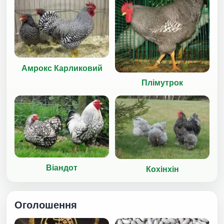
Амрокс Карликовий
Плімутрок
Віандот
Кохінхін
Оголошення