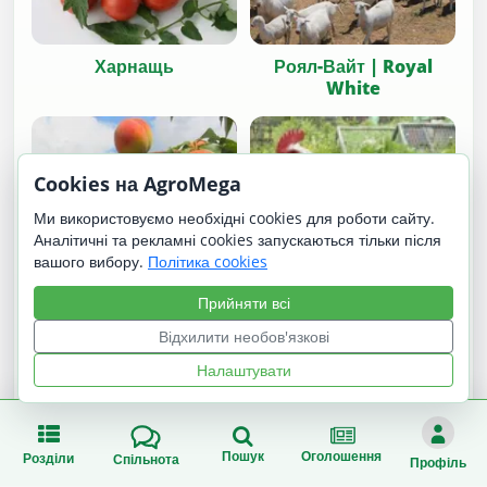
Харнащь
Роял-Вайт | Royal
White
Cookies на AgroMega
Ми використовуємо необхідні cookies для роботи сайту.
Аналітичні та рекламні cookies запускаються тільки після
Княжа краса
вашого вибору.
Політика cookies
Прийняти всі
Відхилити необов'язкові
Налаштувати
Піта Пінта Астурійська
/ Pita Pinta Asturiana
Пошук
Оголошення
Розділи
Спільнота
Профіль