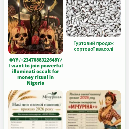
Гуртовий продаж
сортової квасолі
®¥¥√+2347088322648¥√
I want to join powerful
illuminati occult for
money ritual in
Nigeria