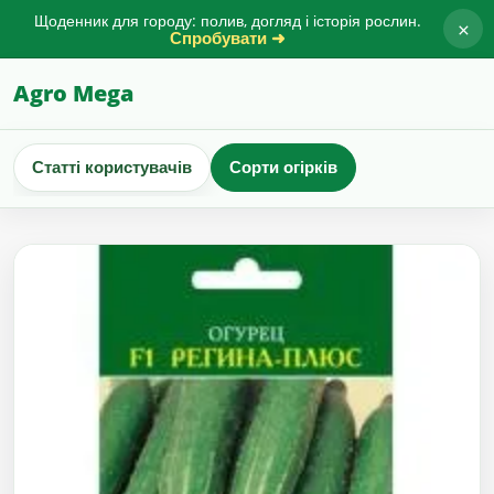
Щоденник для городу: полив, догляд і історія рослин.
×
Спробувати ➜
Agro Mega
Статті користувачів
Сорти огірків