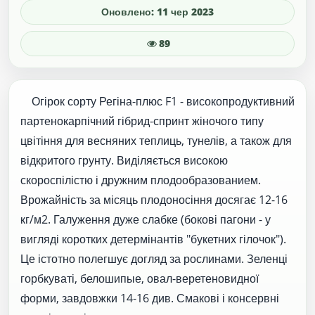
Оновлено: 11 чер 2023
89
Огірок сорту Регіна-плюс F1 - високопродуктивний
партенокарпічний гібрид-спринт жіночого типу
цвітіння для весняних теплиць, тунелів, а також для
відкритого грунту. Виділяється високою
скороспілістю і дружним плодообразованием.
Врожайність за місяць плодоносіння досягає 12-16
кг/м2. Галуження дуже слабке (бокові пагони - у
вигляді коротких детермінантів "букетних гілочок").
Це істотно полегшує догляд за рослинами. Зеленці
горбкуваті, белошипые, овал-веретеновидної
форми, завдовжки 14-16 див. Смакові і консервні