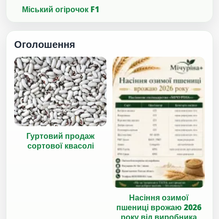
Міський огірочок F1
Оголошення
Гуртовий продаж
сортової квасолі
Насіння озимої
пшениці врожаю 2026
року від виробника