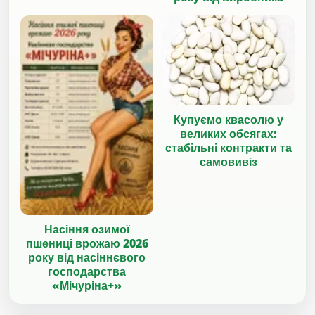
Купуємо квасолю у
великих обсягах:
стабільні контракти та
самовивіз
Насіння озимої
пшениці врожаю 2026
року від насіннєвого
господарства
«Мічуріна+»