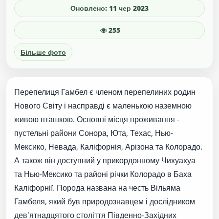
Оновлено: 11 чер 2023
255
Більше фото
Перепелиця Гамбел є членом перепелиних родин
Нового Світу і насправді є маленькою наземною
живою пташкою. Основні місця проживання -
пустельні райони Сонора, Юта, Техас, Нью-
Мексико, Невада, Каліфорнія, Арізона та Колорадо.
А також він доступний у прикордонному Чихуахуа
та Нью-Мексико та районі річки Колорадо в Баха
Каліфорнії. Порода названа на честь Вільяма
Гамбеля, який був природознавцем і дослідником
дев'ятнадцятого століття Південно-Західних