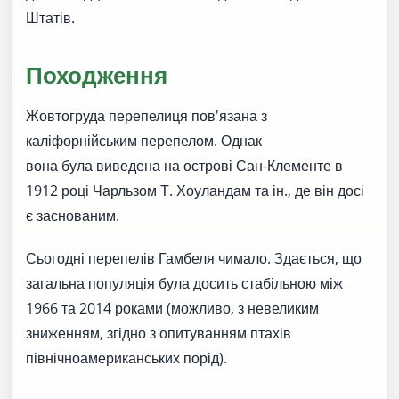
Штатів.
Походження
Жовтогруда перепелиця пов'язана з
каліфорнійським перепелом. Однак
вона була виведена на острові Сан-Клементе в
1912 році Чарльзом Т. Хоуландам та ін., де він досі
є заснованим.
Сьогодні перепелів Гамбеля чимало. Здається, що
загальна популяція була досить стабільною між
1966 та 2014 роками (можливо, з невеликим
зниженням, згідно з опитуванням птахів
північноамериканських порід).