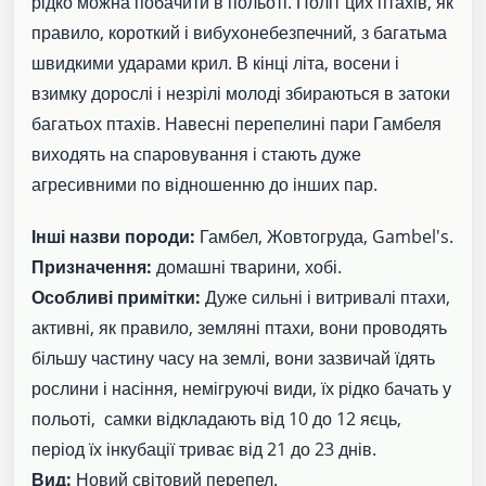
рідко можна побачити в польоті. Політ цих птахів, як
правило, короткий і вибухонебезпечний, з багатьма
швидкими ударами крил. В кінці літа, восени і
взимку дорослі і незрілі молоді збираються в затоки
багатьох птахів. Навесні перепелині пари Гамбеля
виходять на спаровування і стають дуже
агресивними по відношенню до інших пар.
Інші назви породи:
Гамбел, Жовтогруда, Gambel's.
Призначення:
домашні тварини, хобі.
Особливі примітки:
Дуже сильні і витривалі птахи,
активні, як правило, земляні птахи, вони проводять
більшу частину часу на землі, вони зазвичай їдять
рослини і насіння, немігруючі види, їх рідко бачать у
польоті, самки відкладають від 10 до 12 яєць,
період їх інкубації триває від 21 до 23 днів.
Вид:
Новий світовий перепел.