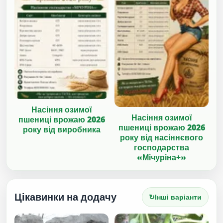
Насіння озимої
Насіння озимої
пшениці врожаю 2026
пшениці врожаю 2026
року від виробника
року від насіннєвого
господарства
«Мічуріна+»
Цікавинки на додачу
↻
Інші варіанти