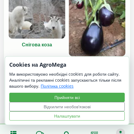
Снігова коза
Перфекшен F1 /
Cookies на AgroMega
Perfection F1
Ми використовуємо необхідні cookies для роботи сайту.
Аналітичні та рекламні cookies запускаються тільки після
вашого вибору.
Політика cookies
Прийняти всі
Відхилити необов'язкові
Налаштувати
Перун
Делавер