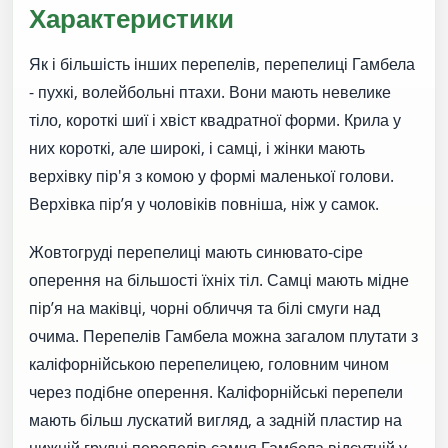
Характеристики
Як і більшість інших перепелів, перепелиці Гамбела
- пухкі, волейбольні птахи. Вони мають невелике
тіло, короткі шиї і хвіст квадратної форми. Крила у
них короткі, але широкі, і самці, і жінки мають
верхівку пір'я з комою у формі маленької голови.
Верхівка пір’я у чоловіків повніша, ніж у самок.
Жовтогруді перепелиці мають синювато-сіре
оперення на більшості їхніх тіл. Самці мають мідне
пір’я на маківці, чорні обличчя та білі смуги над
очима. Перепелів Гамбела можна загалом плутати з
каліфорнійською перепелицею, головним чином
через подібне оперення. Каліфорнійські перепели
мають більш лускатий вигляд, а задній пластир на
нижній грудці перепелів самця Гамбела відсутній у