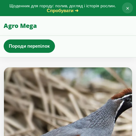
Щоденник для городу: полив, догляд і історія рослин.
×
Спробувати ➜
Agro Mega
Породи перепілок