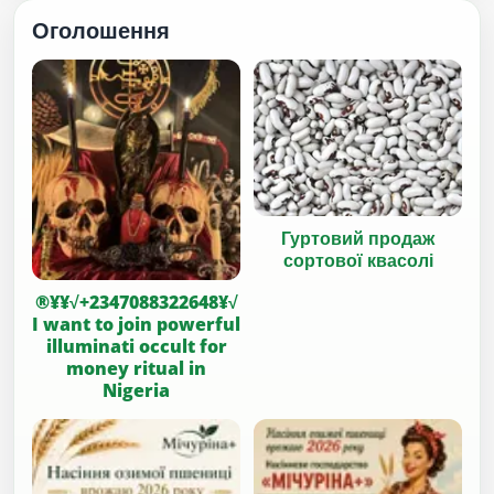
Оголошення
Гуртовий продаж
сортової квасолі
®¥¥√+2347088322648¥√
I want to join powerful
illuminati occult for
money ritual in
Nigeria