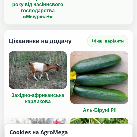
року від насіннєвого
господарства
«Мічуріна+»
Цікавинки на додачу
↻
Інші варіанти
Західно-африканська
карликова
Аль-Біруні F1
Cookies на AgroMega