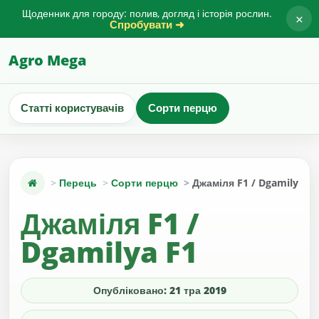
Щоденник для городу: полив, догляд і історія рослин.
×
Спробувати ➜
Agro Mega
Статті користувачів
Сорти перцю
Перець
Сорти перцю
Джаміля F1 / Dgamilya F1
Джаміля F1 /
Dgamilya F1
Опубліковано: 21 тра 2019